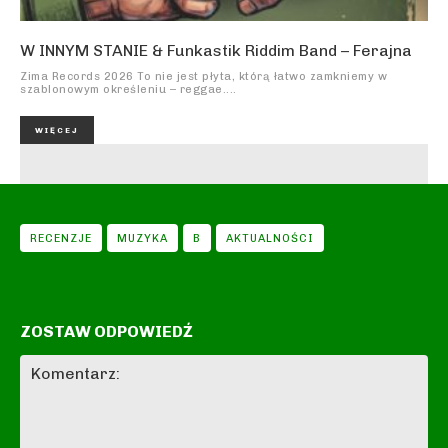
W INNYM STANIE & Funkastik Riddim Band – Ferajna
Zima Records 2026 To nie jest płyta, którą łatwo zamkniemy w
szablonowym określeniu – reggae....
WIĘCEJ
RECENZJE
MUZYKA
B
AKTUALNOŚCI
ZOSTAW ODPOWIEDŹ