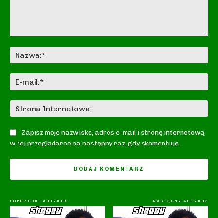
Komentarz:
Na
E-
mai
St
In
Zapisz moje nazwisko, adres e-mail i stronę internetową
w tej przeglądarce na następny raz, gdy skomentuję.
POPRZEDNI ARTYKUŁ
NASTĘPNY ARTYKUŁ