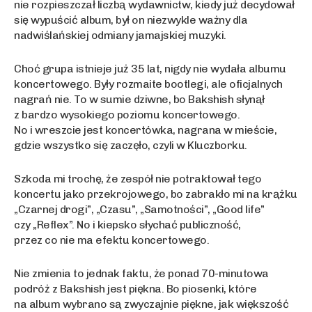
nie rozpieszczał liczbą wydawnictw, kiedy już decydował
się wypuścić album, był on niezwykle ważny dla
nadwiślańskiej odmiany jamajskiej muzyki.
Choć grupa istnieje już 35 lat, nigdy nie wydała albumu
koncertowego. Były rozmaite bootlegi, ale oficjalnych
nagrań nie. To w sumie dziwne, bo Bakshish słynął
z bardzo wysokiego poziomu koncertowego.
No i wreszcie jest koncertówka, nagrana w mieście,
gdzie wszystko się zaczęło, czyli w Kluczborku.
Szkoda mi trochę, że zespół nie potraktował tego
koncertu jako przekrojowego, bo zabrakło mi na krążku
„Czarnej drogi”, „Czasu”, „Samotności”, „Good life”
czy „Reflex”. No i kiepsko słychać publiczność,
przez co nie ma efektu koncertowego.
Nie zmienia to jednak faktu, że ponad 70-minutowa
podróż z Bakshish jest piękna. Bo piosenki, które
na album wybrano są zwyczajnie piękne, jak większość