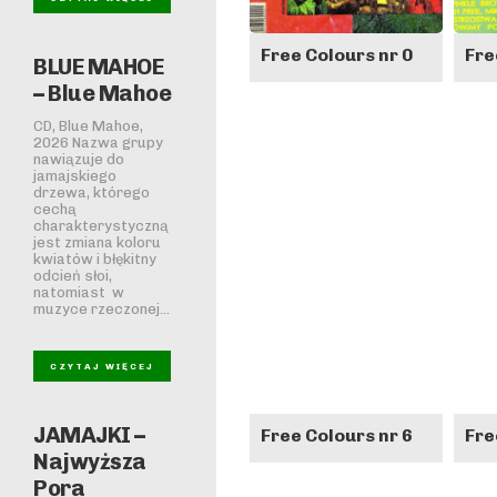
Free Colours nr 0
Fre
BLUE MAHOE
– Blue Mahoe
CD, Blue Mahoe,
2026 Nazwa grupy
nawiązuje do
jamajskiego
drzewa, którego
cechą
charakterystyczną
jest zmiana koloru
kwiatów i błękitny
odcień słoi,
natomiast w
muzyce rzeczonej...
CZYTAJ WIĘCEJ
JAMAJKI –
Free Colours nr 6
Fre
Najwyższa
Pora