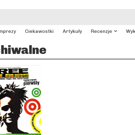
mprezy
Ciekawostki
Artykuły
Recenzje
Wy
hiwalne