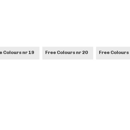
e Colours nr 19
Free Colours nr 20
Free Colours 