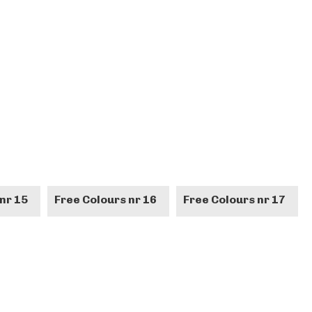
nr 15
Free Colours nr 16
Free Colours nr 17