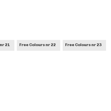
nr 21
Free Colours nr 22
Free Colours nr 23