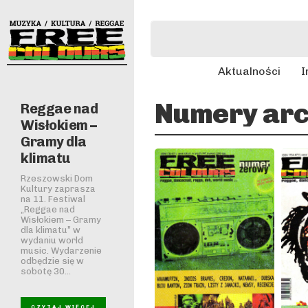
Aktualności
I
Numery arc
Reggae nad
Wisłokiem –
Gramy dla
klimatu
Rzeszowski Dom
Kultury zaprasza
na 11. Festiwal
„Reggae nad
Wisłokiem – Gramy
dla klimatu” w
wydaniu world
music. Wydarzenie
odbędzie się w
sobotę 30...
CZYTAJ WIĘCEJ