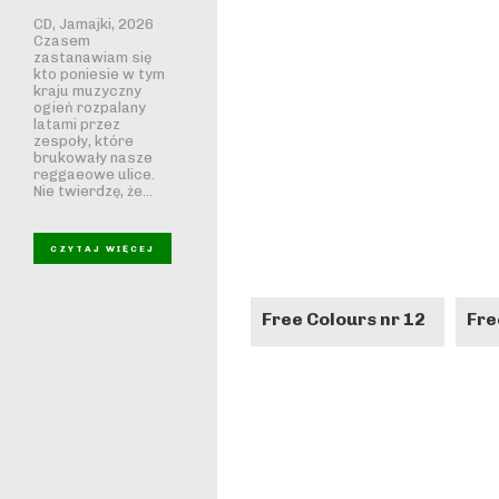
CD, Jamajki, 2026
Czasem
zastanawiam się
kto poniesie w tym
kraju muzyczny
ogień rozpalany
latami przez
zespoły, które
brukowały nasze
reggaeowe ulice.
Nie twierdzę, że...
CZYTAJ WIĘCEJ
Free Colours nr 12
Fre