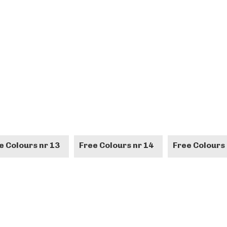
e Colours nr 13
Free Colours nr 14
Free Colours 