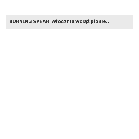
BURNING SPEAR Włócznia wciąż płonie…