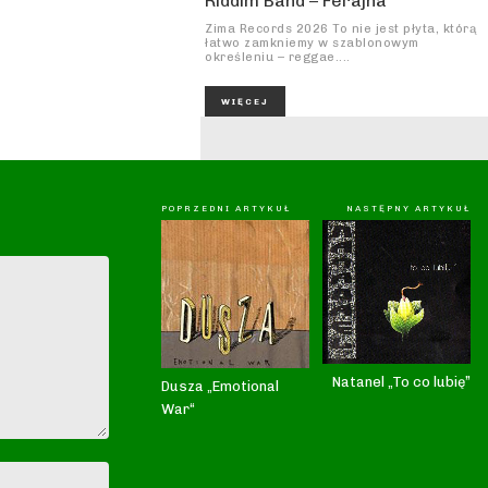
Riddim Band – Ferajna
Zima Records 2026 To nie jest płyta, którą
łatwo zamkniemy w szablonowym
określeniu – reggae....
WIĘCEJ
POPRZEDNI ARTYKUŁ
NASTĘPNY ARTYKUŁ
Natanel „To co lubię”
Dusza „Emotional
War“
Nazwa:*