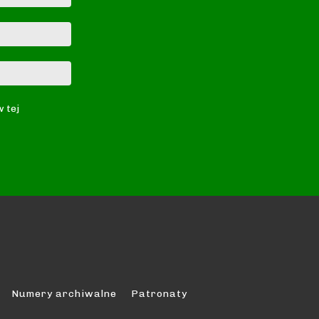
E-
mail:*
Strona
Internetowa:
w tej
Numery archiwalne
Patronaty