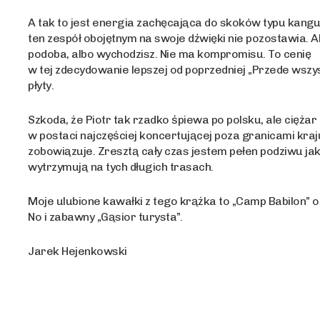
A tak to jest energia zachęcająca do skoków typu kangu
ten zespół obojętnym na swoje dźwięki nie pozostawia. Al
podoba, albo wychodzisz. Nie ma kompromisu. To cenię
w tej zdecydowanie lepszej od poprzedniej „Przede wszy
płyty.
Szkoda, że Piotr tak rzadko śpiewa po polsku, ale ciężar 
w postaci najczęściej koncertującej poza granicami kraj
zobowiązuje. Zresztą cały czas jestem pełen podziwu jak
wytrzymują na tych długich trasach.
Moje ulubione kawałki z tego krążka to „Camp Babilon” o
No i zabawny „Gąsior turysta”.
Jarek Hejenkowski