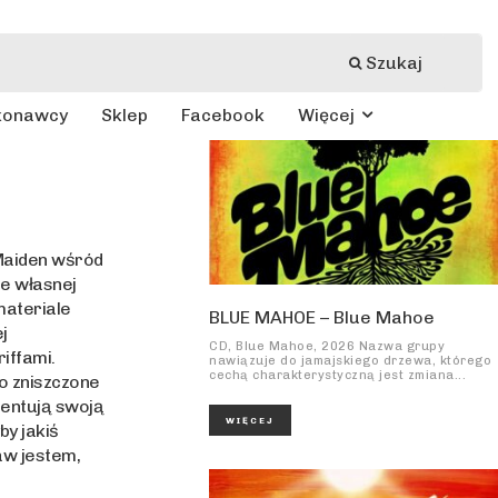
Szukaj
konawcy
Sklep
Facebook
Więcej
 Maiden wśród
ie własnej
materiale
BLUE MAHOE – Blue Mahoe
j
CD, Blue Mahoe, 2026 Nazwa grupy
iffami.
nawiązuje do jamajskiego drzewa, którego
cechą charakterystyczną jest zmiana...
co zniszczone
zentują swoją
WIĘCEJ
by jakiś
aw jestem,