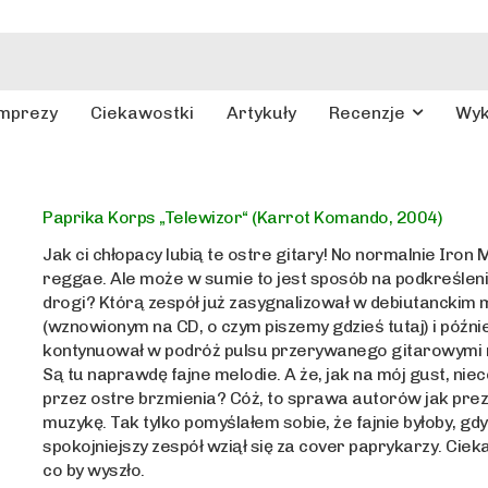
mprezy
Ciekawostki
Artykuły
Recenzje
Wy
Paprika Korps „Telewizor“ (Karrot Komando, 2004)
Jak ci chłopacy lubią te ostre gitary! No normalnie Iron
reggae. Ale może w sumie to jest sposób na podkreślen
drogi? Którą zespół już zasygnalizował w debiutanckim 
(wznowionym na CD, o czym piszemy gdzieś tutaj) i późnie
kontynuował w podróż pulsu przerywanego gitarowymi r
Są tu naprawdę fajne melodie. A że, jak na mój gust, nie
przez ostre brzmienia? Cóż, to sprawa autorów jak pre
muzykę. Tak tylko pomyślałem sobie, że fajnie byłoby, gdy
spokojniejszy zespół wziął się za cover paprykarzy. Ciek
co by wyszło.