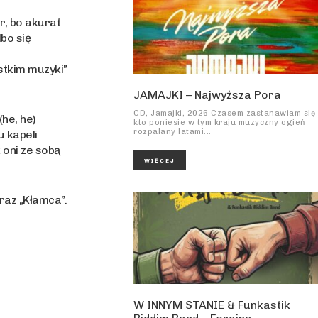
r, bo akurat
bo się
stkim muzyki”
JAMAJKI – Najwyższa Pora
CD, Jamajki, 2026 Czasem zastanawiam się
(he, he)
kto poniesie w tym kraju muzyczny ogień
rozpalany latami...
u kapeli
 oni ze sobą
WIĘCEJ
raz „Kłamca”.
W INNYM STANIE & Funkastik