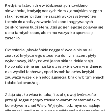
Kiedyś, w latach dziewięćdziesiątych, uwikłano
słowiańską tradycję naszych ziem z jamajskim reggae
i tak recenzenci tłumnie zaczęli wykorzystywać ten
termin do analizy zawartości kaset nagrywanych
ze skromnym budżetem. Dziś gdzieniegdzie pojawia się
echo tamtych ocen, ale mimo wszystko sporo się
zmieniło.
Określenie „słowiańskie reggae” wcale nie musi
znaczyć krytycznego stosunku do, tym razem, płyty
wykonawcy, który nawet jasno składa deklarację.
Po co silić się na jamajską stylistykę, skoro w mgnieniu
oka wybitni fachowcy spod trzech kolorów krytyki
zauważą wszelkie niedociągnięcia, braki w brzmieniach
i słabości aranżacji.
Zdaje się , że właśnie taką filozofię swej twórczości
przyjął Regau będący zdeklarowanym rastamańskim
kolektywem znad Wisły. W języku rodzimym odnajduje
siłę poezji, czyli rym, ale by nie odbiegać od reggae’owej