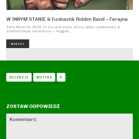
W INNYM STANIE & Funkastik Riddim Band – Ferajna
Zima Records 2026 To nie jest płyta, którą łatwo zamkniemy w
szablonowym określeniu – reggae....
WIĘCEJ
RECENZJE
MUZYKA
R
ZOSTAW ODPOWIEDŹ