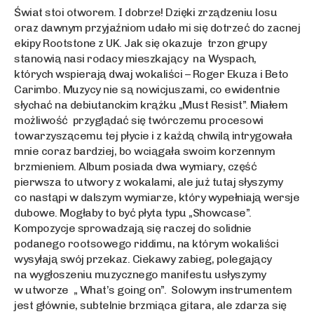
Świat stoi otworem. I dobrze! Dzięki zrządzeniu losu
oraz dawnym przyjaźniom udało mi się dotrzeć do zacnej
ekipy Rootstone z UK. Jak się okazuje trzon grupy
stanowią nasi rodacy mieszkający na Wyspach,
których wspierają dwaj wokaliści – Roger Ekuza i Beto
Carimbo. Muzycy nie są nowicjuszami, co ewidentnie
słychać na debiutanckim krążku „Must Resist”. Miałem
możliwość przyglądać się twórczemu procesowi
towarzyszącemu tej płycie i z każdą chwilą intrygowała
mnie coraz bardziej, bo wciągała swoim korzennym
brzmieniem. Album posiada dwa wymiary, część
pierwsza to utwory z wokalami, ale już tutaj słyszymy
co nastąpi w dalszym wymiarze, który wypełniają wersje
dubowe. Mogłaby to być płyta typu „Showcase”.
Kompozycje sprowadzają się raczej do solidnie
podanego rootsowego riddimu, na którym wokaliści
wysyłają swój przekaz. Ciekawy zabieg, polegający
na wygłoszeniu muzycznego manifestu usłyszymy
w utworze „ What’s going on”. Solowym instrumentem
jest głównie, subtelnie brzmiąca gitara, ale zdarza się