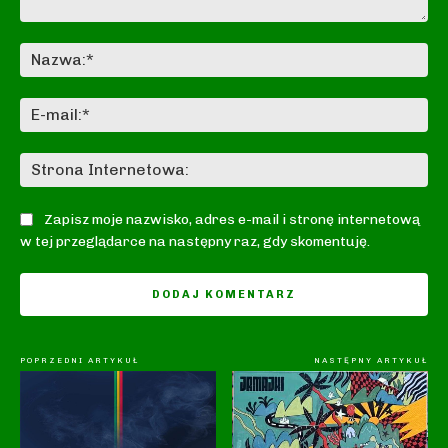
Komentarz:
Na
E-
mai
St
In
Zapisz moje nazwisko, adres e-mail i stronę internetową
w tej przeglądarce na następny raz, gdy skomentuję.
POPRZEDNI ARTYKUŁ
NASTĘPNY ARTYKUŁ