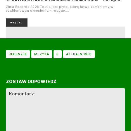
Zima Records 2026 To nie jest płyta, którą łatwo zamkniemy w
szablonowym określeniu – reggae....
WIĘCEJ
RECENZJE
MUZYKA
R
AKTUALNOŚCI
ZOSTAW ODPOWIEDŹ