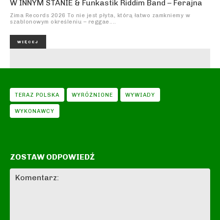
W INNYM STANIE & Funkastik Riddim Band – Ferajna
Zima Records 2026 To nie jest płyta, którą łatwo zamkniemy w
szablonowym określeniu – reggae....
WIĘCEJ
TERAZ POLSKA
WYRÓŻNIONE
WYWIADY
WYKONAWCY
ZOSTAW ODPOWIEDŹ