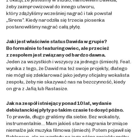
żeby zaimprowizował do innego utworu,
który zdążyliśmy wcześniej nagrać i tak powstał
„Sirens”. Kiedy narodziła się trzecia piosenka
postanowiliśmy nagrać całą płytę.
Jaki jest właściwie status Dawida w grupie?
Bo formalnie to featuringowiec, ale przecież
z zespołem jest związany od bardzo dawna.
Jeden za wszystkich i wszyscy za jednego (śmiech). Feat.
wynika z tego, że Dawid ma też swoje projekty, dlatego
nie mógł się zdeklarować jako jedyny oficjalny wokalista
zespołu, żeby nie skazywać nas na bezczynność, kiedy
on gra z Jafią lub Rastasize.
Jak na zespół istniejący ponad 10 lat, wydanie
debiutanckiej płyty po takim czasie to dosyć późno.
To prawda, długo graliśmy dla siebie. Bez wokalisty,
instrumentalnie… Mam jakieś stare nagrania brzmiące
niemalże jak muzyka filmowa (śmiech). Potem pojawił się
Pablopavo, ale ze względu na jego różne projekty próby