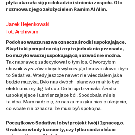
płyta ukazała się po dekadzie istnienia zespołu. Oto
rozmowa z jego założycielem Ramim Al Alim.
Jarek Hejenkowski
fot. Archiwum
Podobno wasza nazwa oznacza środki uspokajające.
Skąd taki pomysł na nią i czy to jednak nie przesada,
bo muzyki waszej uspokajającą nazwać nie można.
Tak naprawdę zadecydował o tym los. Otworzyłem
słownik wyrazów obcych wybierając losowo słowo i było
to Sedativa. Wtedy jeszcze nawet nie wiedziałem jaka
będzie muzyka. Było nas dwóch i planowo miał to być
elektroniczny digital dub. Definicja brzmiała: środki
uspokajające i uśmierzające ból. Spodobała mi się
ta idea. Mam nadzieję, że nasza muzyka niesie ukojenie,
co wcale nie oznacza, że musi być spokojna.
Początkowo Sedativa to był projekt twój i Ignacego.
Graliście wtedy koncerty, czy tylko siedzieliście