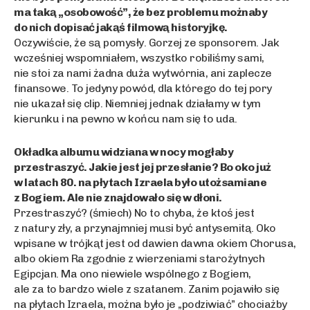
ma taką „osobowość”, że bez problemu możnaby
do nich dopisać jakąś filmową historyjkę.
Oczywiście, że są pomysły. Gorzej ze sponsorem. Jak
wcześniej wspomniałem, wszystko robiliśmy sami,
nie stoi za nami żadna duża wytwórnia, ani zaplecze
finansowe. To jedyny powód, dla którego do tej pory
nie ukazał się clip. Niemniej jednak działamy w tym
kierunku i na pewno w końcu nam się to uda.
Okładka albumu widziana w nocy mogłaby
przestraszyć. Jakie jest jej przesłanie? Bo oko już
w latach 80. na płytach Izraela było utożsamiane
z Bogiem. Ale nie znajdowało się w dłoni.
Przestraszyć? (śmiech) No to chyba, że ktoś jest
z natury zły, a przynajmniej musi być antysemitą. Oko
wpisane w trójkąt jest od dawien dawna okiem Chorusa,
albo okiem Ra zgodnie z wierzeniami starożytnych
Egipcjan. Ma ono niewiele wspólnego z Bogiem,
ale za to bardzo wiele z szatanem. Zanim pojawiło się
na płytach Izraela, można było je „podziwiać” chociażby