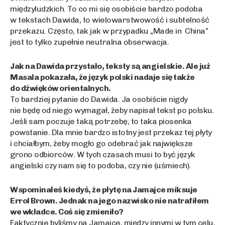
międzyludzkich. To co mi się osobiście bardzo podoba
w tekstach Dawida, to wielowarstwowość i subtelność
przekazu. Często, tak jak w przypadku „Made in China”
jest to tylko zupełnie neutralna obserwacja.
Jak na Dawida przystało, teksty są angielskie. Ale już
Masala pokazała, że język polski nadaje się także
do dźwięków orientalnych.
To bardziej pytanie do Dawida. Ja osobiście nigdy
nie będę od niego wymagał, żeby napisał tekst po polsku.
Jeśli sam poczuje taką potrzebę, to taka piosenka
powstanie. Dla mnie bardzo istotny jest przekaz tej płyty
i chciałbym, żeby mogło go odebrać jak największe
grono odbiorców. W tych czasach musi to być język
angielski czy nam się to podoba, czy nie (uśmiech).
Wspominałeś kiedyś, że płytę na Jamajce miksuje
Errol Brown. Jednak na jego nazwisko nie natrafiłem
we wkładce. Coś się zmieniło?
Faktycznie byliśmy na Jamajce, między innymi w tym celu,