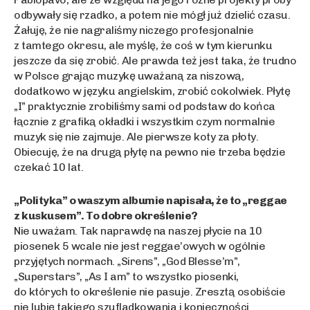
odbywały się rzadko, a potem nie mógł już dzielić czasu.
Żałuję, że nie nagraliśmy niczego profesjonalnie
z tamtego okresu, ale myślę, że coś w tym kierunku
jeszcze da się zrobić. Ale prawda też jest taka, że trudno
w Polsce grając muzykę uważaną za niszową,
dodatkowo w języku angielskim, zrobić cokolwiek. Płytę
„I” praktycznie zrobiliśmy sami od podstaw do końca
łącznie z grafiką okładki i wszystkim czym normalnie
muzyk się nie zajmuje. Ale pierwsze koty za płoty.
Obiecuję, że na drugą płytę na pewno nie trzeba będzie
czekać 10 lat.
„Polityka” o waszym albumie napisała, że to „reggae
z kuskusem”. To dobre określenie?
Nie uważam. Tak naprawdę na naszej płycie na 10
piosenek 5 wcale nie jest reggae’owych w ogólnie
przyjętych normach. „Sirens”, „God Blesse’m”,
„Superstars”, „As I am” to wszystko piosenki,
do których to określenie nie pasuje. Zresztą osobiście
nie lubię takiego szufladkowania i konieczności