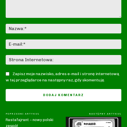
Komentarz:
Na
E-
mai
St
In
Zapisz moje nazwisko, adres e-mail i stronę internetową
w tej przeglądarce na następny raz, gdy skomentuję.
POPRZEDNI ARTYKUŁ
NASTĘPNY ARTYKUŁ
Rastafajrant – nowy polski
zespół