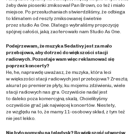
żeby dwie piosenki zmiksował Pan Brown, co też i miało
miejsce. Po przesłuchaniach stwierdziliśmy, że odbiega
to klimatem od reszty zmiksowanej świetnie
przez studio As One. Dlatego wybraliśmy propozycję
spójnej całości, jaką zaoferowało nam Studio As One.
Podejrzewam, że muzyka Sedativy jest za mało
przebojowa, aby dotrzeć do większości stacji
radiowych. Pozostaje wam więc reklamować się
poprzez koncerty?
He, he, naprawdę uważasz, że muzyka, która leci
w większości stacji radiowych jest przebojowa? Zresztą
akurat po premierze płyty, ku mojemu zdziwieniu, wiele
stacji radiowych nas gra. Oczywiście nadal jest
to daleko poza komercyjną skalą. Chcielibyśmy
oczywiście grać jak najwięcej koncertów. Niestety,
ze względu na to, że mamy 11-osobowy skład, z tym też
nie jest lekko.
Nie było pomysłu na teledysk? Bo większość utworów