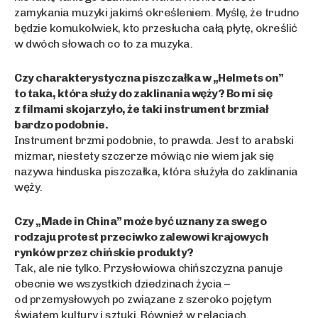
zamykania muzyki jakimś określeniem. Myślę, że trudno
będzie komukolwiek, kto przesłucha całą płytę, określić
w dwóch słowach co to za muzyka.
Czy charakterystyczna piszczałka w „Helmets on”
to taka, która służy do zaklinania węży? Bo mi się
z filmami skojarzyło, że taki instrument brzmiał
bardzo podobnie.
Instrument brzmi podobnie, to prawda. Jest to arabski
mizmar, niestety szczerze mówiąc nie wiem jak się
nazywa hinduska piszczałka, która służyła do zaklinania
węży.
Czy „Made in China” może być uznany za swego
rodzaju protest przeciwko zalewowi krajowych
rynków przez chińskie produkty?
Tak, ale nie tylko. Przysłowiowa chińszczyzna panuje
obecnie we wszystkich dziedzinach życia –
od przemysłowych po związane z szeroko pojętym
światem kultury i sztuki. Również w relacjach