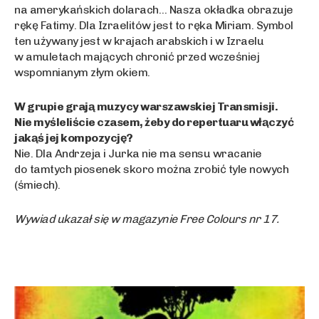
na amerykańskich dolarach… Nasza okładka obrazuje
rękę Fatimy. Dla Izraelitów jest to ręka Miriam. Symbol
ten używany jest w krajach arabskich i w Izraelu
w amuletach mających chronić przed wcześniej
wspomnianym złym okiem.
W grupie grają muzycy warszawskiej Transmisji.
Nie myśleliście czasem, żeby do repertuaru włączyć
jakąś jej kompozycję?
Nie. Dla Andrzeja i Jurka nie ma sensu wracanie
do tamtych piosenek skoro można zrobić tyle nowych
(śmiech).
Wywiad ukazał się w magazynie Free Colours nr 17.