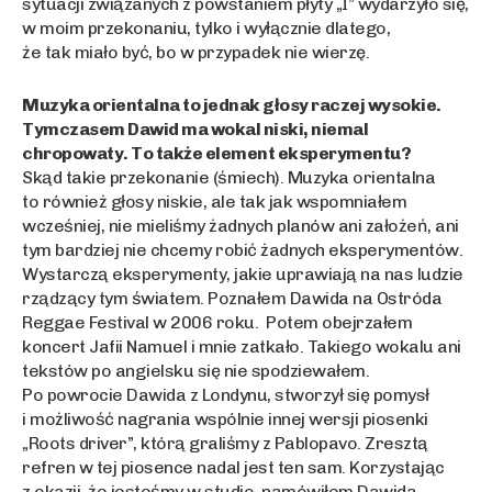
sytuacji związanych z powstaniem płyty „I” wydarzyło się,
w moim przekonaniu, tylko i wyłącznie dlatego,
że tak miało być, bo w przypadek nie wierzę.
Muzyka orientalna to jednak głosy raczej wysokie.
Tymczasem Dawid ma wokal niski, niemal
chropowaty. To także element eksperymentu?
Skąd takie przekonanie (śmiech). Muzyka orientalna
to również głosy niskie, ale tak jak wspomniałem
wcześniej, nie mieliśmy żadnych planów ani założeń, ani
tym bardziej nie chcemy robić żadnych eksperymentów.
Wystarczą eksperymenty, jakie uprawiają na nas ludzie
rządzący tym światem. Poznałem Dawida na Ostróda
Reggae Festival w 2006 roku. Potem obejrzałem
koncert Jafii Namuel i mnie zatkało. Takiego wokalu ani
tekstów po angielsku się nie spodziewałem.
Po powrocie Dawida z Londynu, stworzył się pomysł
i możliwość nagrania wspólnie innej wersji piosenki
„Roots driver”, którą graliśmy z Pablopavo. Zresztą
refren w tej piosence nadal jest ten sam. Korzystając
z okazji, że jesteśmy w studio, namówiłem Dawida,