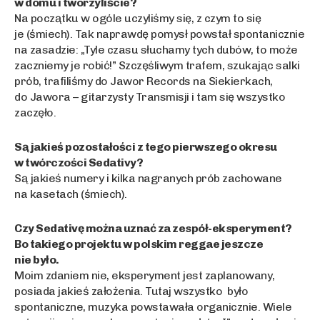
w domu i tworzyliście?
Na początku w ogóle uczyliśmy się, z czym to się
je (śmiech). Tak naprawdę pomysł powstał spontanicznie
na zasadzie: „Tyle czasu słuchamy tych dubów, to może
zaczniemy je robić!” Szczęśliwym trafem, szukając salki
prób, trafiliśmy do Jawor Records na Siekierkach,
do Jawora – gitarzysty Transmisji i tam się wszystko
zaczęło.
Są jakieś pozostałości z tego pierwszego okresu
w twórczości Sedativy?
Są jakieś numery i kilka nagranych prób zachowane
na kasetach (śmiech).
Czy Sedativę można uznać za zespół-eksperyment?
Bo takiego projektu w polskim reggae jeszcze
nie było.
Moim zdaniem nie, eksperyment jest zaplanowany,
posiada jakieś założenia. Tutaj wszystko było
spontaniczne, muzyka powstawała organicznie. Wiele