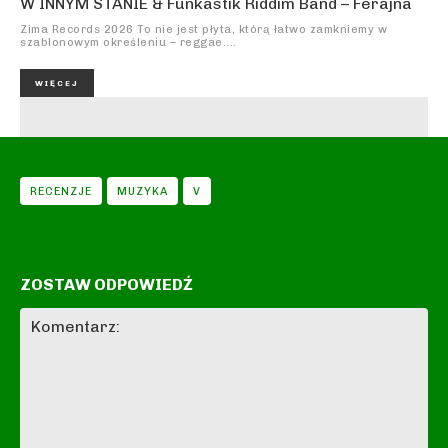
W INNYM STANIE & Funkastik Riddim Band – Ferajna
Zima Records 2026 To nie jest płyta, którą łatwo zamkniemy w
szablonowym określeniu – reggae....
WIĘCEJ
RECENZJE
MUZYKA
V
ZOSTAW ODPOWIEDŹ