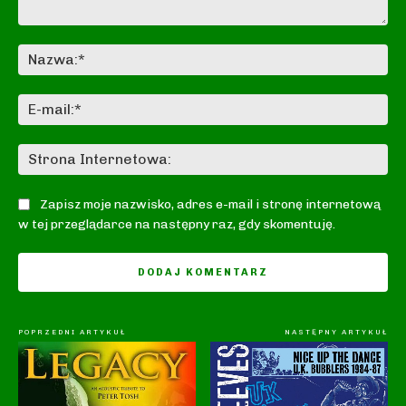
Komentarz:
Na
E-
mai
St
In
Zapisz moje nazwisko, adres e-mail i stronę internetową
w tej przeglądarce na następny raz, gdy skomentuję.
POPRZEDNI ARTYKUŁ
NASTĘPNY ARTYKUŁ