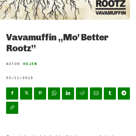
Vavamuffin „Mo’ Better
Rootz”
AUTOR:
HEJEN
22/11/2016