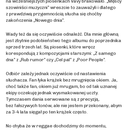
na wcześniejszych piosenkach Vavy brakowało. „Męscy
szowiniści muzyczni” wreszcie to zauważyli i dlatego
z prawdziwą przyjemnością słucha się choćby
zakończenia „Nowego dnia”.
Wady też da się oczywiście odnaleźć. Dla mnie główną
jest zbytnie podobieństwo tego albumu do poprzednika
sprzed trzech lat. Są piosenki, które wręcz
korespondują z kompozycjami starszymi: „Z samego
dna” z „Rub rumor” czy „Cel pal” z „Poor People”.
Odbiór zależy jednak oczywiście od nastawienia
słuchacza. Fan łyka krążek bez mrugnięcia okiem. Ja,
choć także fan, okiem już mrugam, bo od tak uznanej
ekipy oczekuję jednak wysmakowanej uczty.
Tymczasem dania serwowane są z precyzją,
bez fałszywych tonów, ale nie jestem przekonany, abym
za 3-4 lata sięgał po ten krążek często.
No chyba że w reggae dochodzimy do momentu,