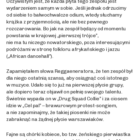
Oczywistym jest, że każda płyta tego zespołu jest
wydarzeniem samym w sobie. Jeśli jednak odrzucimy
od siebie to bałwochwalcze odium, wtedy słuchamy
krążka z przyjemnością, ale nie bez pewnego
rozczarowania. Bo jak na zespół będący od momentu
powstania w krajowej „pierwszej trójce”,
nie ma tu niczego nowatorskiego, poza interesującymi
podróżami w stronę folkloru afrykańskiego i jazzu
(„African dancehall”).
Zapamiętałem słowa Reggaeneratora, że ten zespół był
dla niego ostatnią szansą, aby osiągnąć coś istotnego
w muzyce. Udało się to już na pierwszej płycie grupy,
ale dopiero teraz objawił on pełnię swojego talentu.
Świetnie wypada on w „Drug Squad Collie” i za ciosem
idzie w „Cel pal” – brawurowym protest-songiem,
a nie zapominajmy, że takiej piosenki nie może
zabraknąć na żądnej płycie warszawiaków.
Fajne są chórki kobiece, bo tzw. żeńskiego pierwiastka