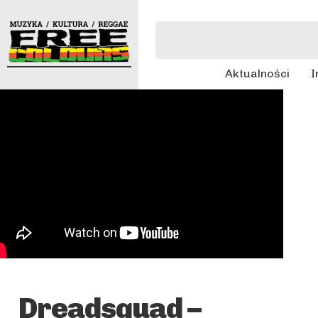
Aktualności
I
Dreadsquad –