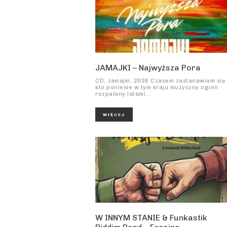
JAMAJKI – Najwyższa Pora
CD, Jamajki, 2026 Czasem zastanawiam się
kto poniesie w tym kraju muzyczny ogień
rozpalany latami...
WIĘCEJ
W INNYM STANIE & Funkastik