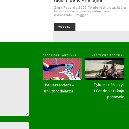
Riddim Band – Ferajna
Zima Records 2026 To nie jest płyta, którą
łatwo zamkniemy w szablonowym
określeniu – reggae....
WIĘCEJ
POPRZEDNI ARTYKUŁ
NASTĘPNY ARTYKUŁ
Tyko miłość, czyli
The Bartenders –
I Grades atakują
Rżnij zbrodniarzu
ponownie
Nazwa:*