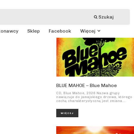
Szukaj
konawcy
Sklep
Facebook
Więcej
BLUE MAHOE – Blue Mahoe
CD, Blue Mahoe, 2026 Nazwa grupy
nawiązuje do jamajskiego drzewa, którego
cechą charakterystyczną jest zmiana...
WIĘCEJ