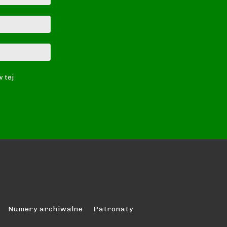
E-
mail:*
Strona
Internetowa:
w tej
Numery archiwalne
Patronaty