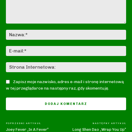
Komentarz:
Na
E-
mai
St
In
Zapisz moje nazwisko, adres e-mail i stronę internetową
w tej przeglądarce na następny raz, gdy skomentuję.
POPRZEDNI ARTYKUŁ
NASTĘPNY ARTYKUŁ
Joey Fever „In A Fever”
Long Shen Dao „Wrap You Up”