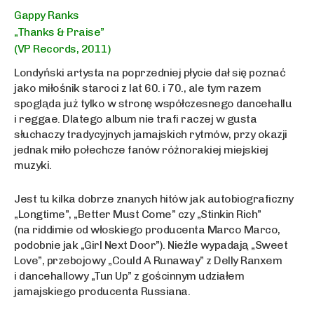
Gappy Ranks
„Thanks & Praise”
(VP Records, 2011)
Londyński artysta na poprzedniej płycie dał się poznać
jako miłośnik staroci z lat 60. i 70., ale tym razem
spogląda już tylko w stronę współczesnego dancehallu
i reggae. Dlatego album nie trafi raczej w gusta
słuchaczy tradycyjnych jamajskich rytmów, przy okazji
jednak miło połechcze fanów różnorakiej miejskiej
muzyki.
Jest tu kilka dobrze znanych hitów jak autobiograficzny
„Longtime”, „Better Must Come” czy „Stinkin Rich”
(na riddimie od włoskiego producenta Marco Marco,
podobnie jak „Girl Next Door”). Nieźle wypadają „Sweet
Love”, przebojowy „Could A Runaway” z Delly Ranxem
i dancehallowy „Tun Up” z gościnnym udziałem
jamajskiego producenta Russiana.