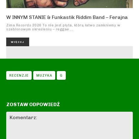
W INNYM STANIE & Funkastik Riddim Band – Ferajna
Zima Records 2026 To nie jest płyta, którą łatwo zamkniemy w
szablonowym określeniu – reggae....
WIĘCEJ
RECENZJE
MUZYKA
G
ZOSTAW ODPOWIEDŹ