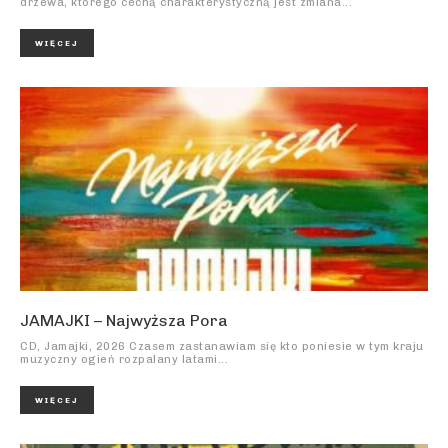
drzewa, którego cechą charakterystyczną jest zmiana...
WIĘCEJ
JAMAJKI – Najwyższa Pora
CD, Jamajki, 2026 Czasem zastanawiam się kto poniesie w tym kraju
muzyczny ogień rozpalany latami...
WIĘCEJ