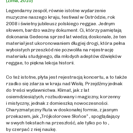
(Zima, 2010)
Legendarny zespół, równie istotne wydarzenie
muzyczne naszego kraju, festiwal w Ostródzie, rok
2008 i świetny jubileusz polskiego reggae. Jednym
słowem, bardzo ważny dokument. Ci, którzy pamiętają
dokonania Gedeona sprzed lat wiedzą doskonale, że ten
materiał jest ukoronowaniem długiej drogi, która pełna
wyboistych przeszkód nie pozwoliła na rejestrację
materiału studyjnego, dla młodych adeptów dźwięków
reggae, to piękna lekcja historii.
Co też istotne, płyta jest rejestracją koncertu, a to także
rzadko się zdarza w kraju nad Wisłą. Przejdźmy jednak
do treści wydawnictwa. Klimat, jak z lat
osiemdziesiątych, rozbudowany i magiczny, korzenny
i mistyczny, jednak z domieszką nowoczesności.
Charyzmatyczny Ruta w doskonałej formie, z jasnym
przekazem, jak „Trójkolorowe Słońce” , spoglądający
w swych tekstach na przeszłość, ale tylko po to ,
by czerpać z niej naukę.