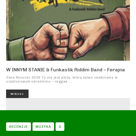
W INNYM STANIE & Funkastik Riddim Band – Ferajna
Zima Records 2026 To nie jest płyta, którą łatwo zamkniemy w
szablonowym określeniu – reggae....
WIĘCEJ
RECENZJE
MUZYKA
G