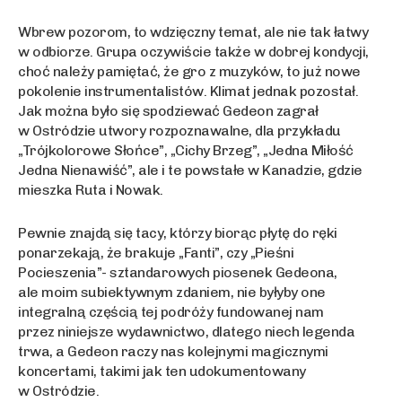
Wbrew pozorom, to wdzięczny temat, ale nie tak łatwy
w odbiorze. Grupa oczywiście także w dobrej kondycji,
choć należy pamiętać, że gro z muzyków, to już nowe
pokolenie instrumentalistów. Klimat jednak pozostał.
Jak można było się spodziewać Gedeon zagrał
w Ostródzie utwory rozpoznawalne, dla przykładu
„Trójkolorowe Słońce”, „Cichy Brzeg”, „Jedna Miłość
Jedna Nienawiść”, ale i te powstałe w Kanadzie, gdzie
mieszka Ruta i Nowak.
Pewnie znajdą się tacy, którzy biorąc płytę do ręki
ponarzekają, że brakuje „Fanti”, czy „Pieśni
Pocieszenia”- sztandarowych piosenek Gedeona,
ale moim subiektywnym zdaniem, nie byłyby one
integralną częścią tej podróży fundowanej nam
przez niniejsze wydawnictwo, dlatego niech legenda
trwa, a Gedeon raczy nas kolejnymi magicznymi
koncertami, takimi jak ten udokumentowany
w Ostródzie.