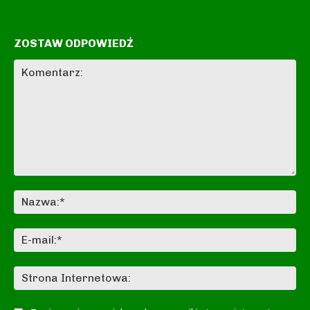
ZOSTAW ODPOWIEDŹ
Komentarz:
Na
E-
mai
St
In