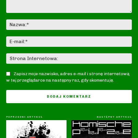
Komentarz:
Na
E-
mai
St
In
Zapisz moje nazwisko, adres e-mail i stronę internetową
w tej przeglądarce na następny raz, gdy skomentuję.
POPRZEDNI ARTYKUŁ
NASTĘPNY ARTYKUŁ