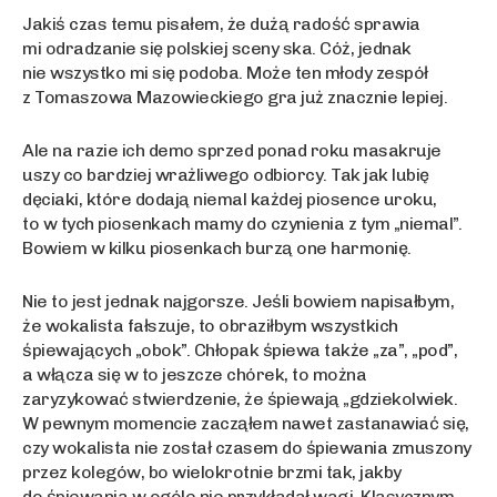
Jakiś czas temu pisałem, że dużą radość sprawia
mi odradzanie się polskiej sceny ska. Cóż, jednak
nie wszystko mi się podoba. Może ten młody zespół
z Tomaszowa Mazowieckiego gra już znacznie lepiej.
Ale na razie ich demo sprzed ponad roku masakruje
uszy co bardziej wrażliwego odbiorcy. Tak jak lubię
dęciaki, które dodają niemal każdej piosence uroku,
to w tych piosenkach mamy do czynienia z tym „niemal”.
Bowiem w kilku piosenkach burzą one harmonię.
Nie to jest jednak najgorsze. Jeśli bowiem napisałbym,
że wokalista fałszuje, to obraziłbym wszystkich
śpiewających „obok”. Chłopak śpiewa także „za”, „pod”,
a włącza się w to jeszcze chórek, to można
zaryzykować stwierdzenie, że śpiewają „gdziekolwiek.
W pewnym momencie zacząłem nawet zastanawiać się,
czy wokalista nie został czasem do śpiewania zmuszony
przez kolegów, bo wielokrotnie brzmi tak, jakby
do śpiewania w ogóle nie przykładał wagi. Klasycznym