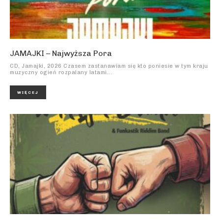
JAMAJKI – Najwyższa Pora
CD, Jamajki, 2026 Czasem zastanawiam się kto poniesie w tym kraju
muzyczny ogień rozpalany latami...
WIĘCEJ