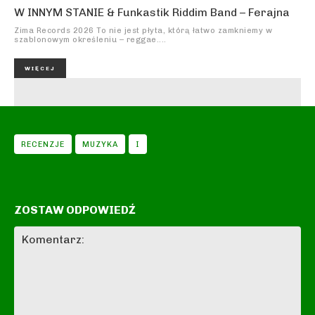
W INNYM STANIE & Funkastik Riddim Band – Ferajna
Zima Records 2026 To nie jest płyta, którą łatwo zamkniemy w
szablonowym określeniu – reggae....
WIĘCEJ
RECENZJE
MUZYKA
I
ZOSTAW ODPOWIEDŹ