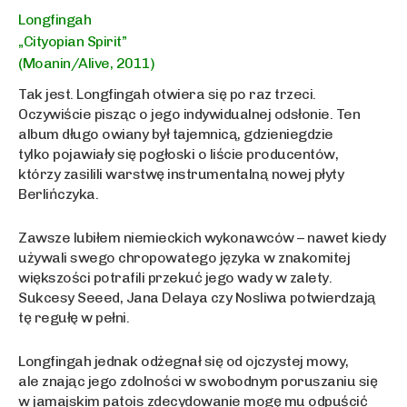
Longfingah
„Cityopian Spirit”
(Moanin/Alive, 2011)
Tak jest. Longfingah otwiera się po raz trzeci.
Oczywiście pisząc o jego indywidualnej odsłonie. Ten
album długo owiany był tajemnicą, gdzieniegdzie
tylko pojawiały się pogłoski o liście producentów,
którzy zasilili warstwę instrumentalną nowej płyty
Berlińczyka.
Zawsze lubiłem niemieckich wykonawców – nawet kiedy
używali swego chropowatego języka w znakomitej
większości potrafili przekuć jego wady w zalety.
Sukcesy Seeed, Jana Delaya czy Nosliwa potwierdzają
tę regułę w pełni.
Longfingah jednak odżegnał się od ojczystej mowy,
ale znając jego zdolności w swobodnym poruszaniu się
w jamajskim patois zdecydowanie mogę mu odpuścić