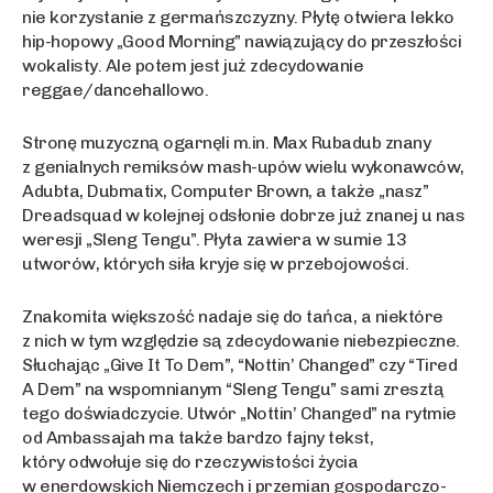
nie korzystanie z germańszczyzny. Płytę otwiera lekko
hip-hopowy „Good Morning” nawiązujący do przeszłości
wokalisty. Ale potem jest już zdecydowanie
reggae/dancehallowo.
Stronę muzyczną ogarnęli m.in. Max Rubadub znany
z genialnych remiksów mash-upów wielu wykonawców,
Adubta, Dubmatix, Computer Brown, a także „nasz”
Dreadsquad w kolejnej odsłonie dobrze już znanej u nas
weresji „Sleng Tengu”. Płyta zawiera w sumie 13
utworów, których siła kryje się w przebojowości.
Znakomita większość nadaje się do tańca, a niektóre
z nich w tym względzie są zdecydowanie niebezpieczne.
Słuchając „Give It To Dem”, “Nottin’ Changed” czy “Tired
A Dem” na wspomnianym “Sleng Tengu” sami zresztą
tego doświadczycie. Utwór „Nottin’ Changed” na rytmie
od Ambassajah ma także bardzo fajny tekst,
który odwołuje się do rzeczywistości życia
w enerdowskich Niemczech i przemian gospodarczo-