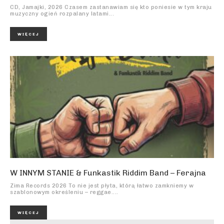
CD, Jamajki, 2026 Czasem zastanawiam się kto poniesie w tym kraju
muzyczny ogień rozpalany latami...
WIĘCEJ
W INNYM STANIE & Funkastik Riddim Band – Ferajna
Zima Records 2026 To nie jest płyta, którą łatwo zamkniemy w
szablonowym określeniu – reggae....
WIĘCEJ