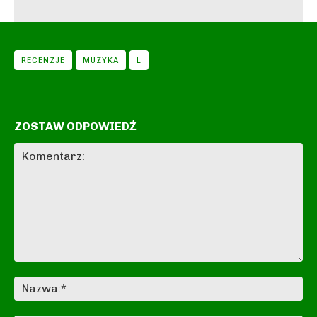
RECENZJE
MUZYKA
L
ZOSTAW ODPOWIEDŹ
Komentarz:
Na