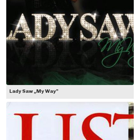
Lady Saw „My Way”