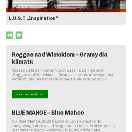
L.U.S.T „Inspiration”
Reggae nad Wisłokiem – Gramy dla
klimatu
Rzeszowski Dom Kultury zaprasza na 11. Festiwal
„Reggae nad Wisłokiem – Gramy dla klimatu” w wydaniu
world music. Wydarzenie odbędzie się w sobotę 30...
CZYTAJ WIĘCEJ
BLUE MAHOE – Blue Mahoe
CD, Blue Mahoe, 2026 Nazwa grupy nawiązuje do
jamajskiego drzewa, którego cechą charakterystyczną
jest zmiana koloru kwiatów i błękitny odcień słoi,