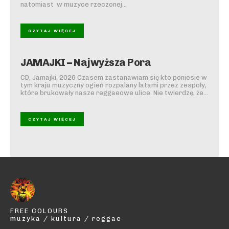
natomiast w muzyce rzeczonej...
CZYTAJ WIĘCEJ
JAMAJKI – Najwyższa Pora
CD, Jamajki, 2026 Czasem zastanawiam się kto poniesie w
tym kraju muzyczny ogień rozpalany latami przez zespoły,
które brukowały nasze reggaeowe ulice. Nie twierdzę, że...
CZYTAJ WIĘCEJ
FREE COLOURS
muzyka / kultura / reggae