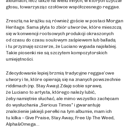
albumach, lecz także na wielu innych, w których użyczał
głosu, towarzysząc czołówce współczesnego reggae.
Zresztą na krążku są również goście w postaci Morgan
Heritage. Sama płyta to zbiór utworów, które mieszczą
się w konwencji rootsowych produkcji okraszonych
od czasu do czasu soulowym zaśpiewem lub balladą
i tu przyznaję szczerze, że Luciano wypada najsłabiej.
Takie piosenki nie są szczytem kompozytorskich
umiejętności.
Zdecydowanie lepiej brzmią tradycyjne reggae’owe
utwory i te, które opierają się na znanych powszechnie
riddimach (np. Stay Away).Zdaję sobie sprawę,
że Luciano to artysta, którego należy lubić,
żeby namiętnie słuchać, ale mimo wszystko zachęcam
do wysłuchania „Serious Times” i gwarantuję
znalezienie jakiejś perełki na tym albumie, mam ich
tu kilka – Give Praise, Stay Away, Free Up The Weed,
Alpha&Omega…