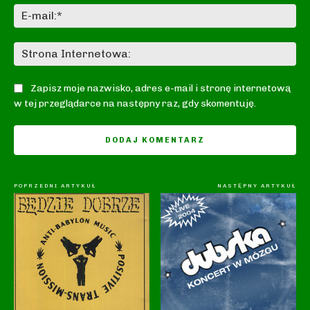
E-
mai
St
In
Zapisz moje nazwisko, adres e-mail i stronę internetową
w tej przeglądarce na następny raz, gdy skomentuję.
POPRZEDNI ARTYKUŁ
NASTĘPNY ARTYKUŁ