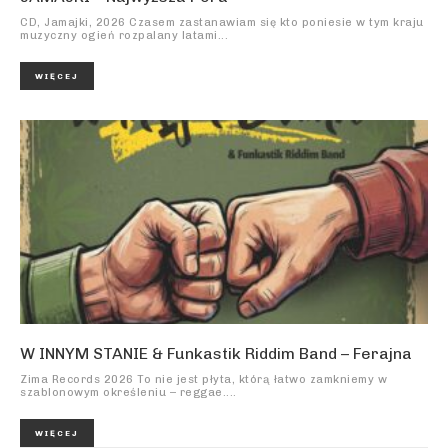
CD, Jamajki, 2026 Czasem zastanawiam się kto poniesie w tym kraju
muzyczny ogień rozpalany latami...
WIĘCEJ
W INNYM STANIE & Funkastik Riddim Band – Ferajna
Zima Records 2026 To nie jest płyta, którą łatwo zamkniemy w
szablonowym określeniu – reggae....
WIĘCEJ