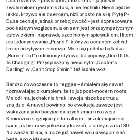
Duch czasów – powie ktoś, może i tak – ja jednak
zwolennikiem jestem sztuki, a nie techniki. Niech będzie
lekko, krzywo ale z sercem, niźli prosto na siłę. Płytę P-
Duba cechuje jednak przebojowość – jest dopracowana
pod każdym względem, a on sam jest przesympatycznym
człowiekiem i naprawdę uzdolnionym śpiewakiem. Hitem
jest zdecydowanie „Payroll”, który za oceanem zebrał
liczne pozytywne recenzje. Mnie się podoba balladka
„Runnin’ Out” i odmienny stylowo, bo popowy „One Of Us
Is Changing”. Przyspieszony nieco rytm „Doctor’s
Darling” w „Can’t Stop Shinin’” też ładnie wozi.
Bardzo nowoczesne to reggae – śmiałem się nawet
rozmawiając z kumplem, że to już post-modern roots.
Melodii mu jednak nie brak i swoją niszę bez trudu
znajdzie. A nawet powinno, bo ewolucja zawsze jest
wskazana jako bodziec dalszych zmian i rozwoju.
Koniecznie sięgnijcie po ten album – przekonajcie się
sami jak brzmi współczesny korzeń, o którym za lat 30-
40 wasze dzieci, a może już nawet wnuki wspominać
będą jako o klasyce.