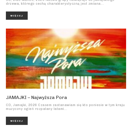
drzewa, którego cechą charakterystyczną jest zmiana...
WIĘCEJ
JAMAJKI – Najwyższa Pora
CD, Jamajki, 2026 Czasem zastanawiam się kto poniesie w tym kraju
muzyczny ogień rozpalany latami...
WIĘCEJ