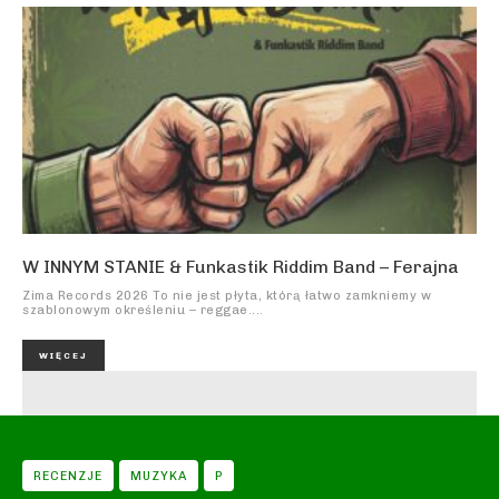
W INNYM STANIE & Funkastik Riddim Band – Ferajna
Zima Records 2026 To nie jest płyta, którą łatwo zamkniemy w
szablonowym określeniu – reggae....
WIĘCEJ
RECENZJE
MUZYKA
P