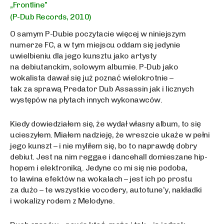
„Frontline”
(P-Dub Records, 2010)
O samym P-Dubie poczytacie więcej w niniejszym
numerze FC, a w tym miejscu oddam się jedynie
uwielbieniu dla jego kunsztu jako artysty
na debiutanckim, solowym albumie. P-Dub jako
wokalista dawał się już poznać wielokrotnie –
tak za sprawą Predator Dub Assassin jak i licznych
występów na płytach innych wykonawców.
Kiedy dowiedziałem się, że wydał własny album, to się
ucieszyłem. Miałem nadzieję, że wreszcie ukaże w pełni
jego kunszt – i nie myliłem się, bo to naprawdę dobry
debiut. Jest na nim reggae i dancehall domieszane hip-
hopem i elektroniką. Jedyne co mi się nie podoba,
to lawina efektów na wokalach – jest ich po prostu
za dużo – te wszystkie vocodery, autotune’y, nakładki
i wokalizy rodem z Melodyne.