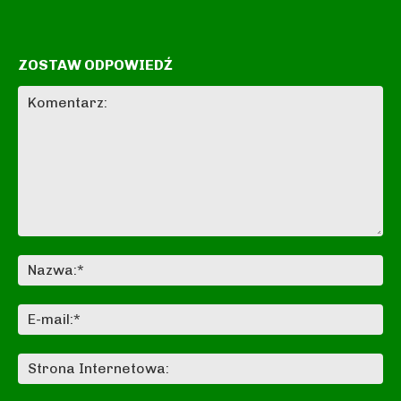
ZOSTAW ODPOWIEDŹ
Komentarz:
Na
E-
mai
St
In