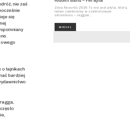
Riddim Band – Ferajna
odróż, nie zaś
Zima Records 2026 To nie jest płyta, którą
dnocześnie
łatwo zamkniemy w szablonowym
określeniu – reggae....
ieje się
nej
WIĘCEJ
 wspomniany
sne.
e owego
 o tajnikach
nać bardziej
 wydawnictwo
 ragga,
często
ie,