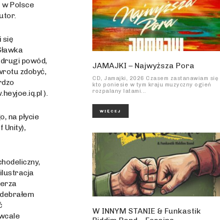
ż w Polsce
utor.
 się
 Sławka
 drugi powód,
JAMAJKI – Najwyższa Pora
wrotu zdobyć,
CD, Jamajki, 2026 Czasem zastanawiam się
ardzo
kto poniesie w tym kraju muzyczny ogień
rozpalany latami...
eyjoe.iq.pl ).
WIĘCEJ
, na płycie
 Unity),
hodeliczny,
ilustracja
ierza
odebrałem
ć
W INNYM STANIE & Funkastik
 wcale