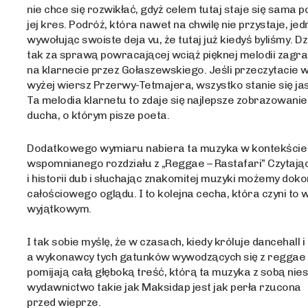
nie chce się rozwikłać, gdyż celem tutaj staje się sama p
jej kres. Podróż, która nawet na chwilę nie przystaje, je
wywołując swoiste deja vu, że tutaj już kiedyś byliśmy. Dz
tak za sprawą powracającej wciąż pięknej melodii zagra
na klarnecie przez Gołaszewskiego. Jeśli przeczytacie
wyżej wiersz Przerwy-Tetmajera, wszystko stanie się ja
Ta melodia klarnetu to zdaje się najlepsze zobrazowani
ducha, o którym pisze poeta.
Dodatkowego wymiaru nabiera ta muzyka w kontekście
wspomnianego rozdziału z „Reggae – Rastafari” Czytając
i historii dub i słuchając znakomitej muzyki możemy doko
całościowego oglądu. I to kolejna cecha, która czyni to
wyjątkowym.
I tak sobie myślę, że w czasach, kiedy króluje dancehall i
a wykonawcy tych gatunków wywodzących się z reggae 
pomijają całą głęboką treść, którą ta muzyka z sobą nies
wydawnictwo takie jak Maksidap jest jak perła rzucona
przed wieprze.