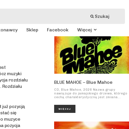
Szukaj
konawcy
Sklep
Facebook
Więcej
est
rócz muzyki
ycja rozdziału
BLUE MAHOE – Blue Mahoe
. Rozdziału
CD, Blue Mahoe, 2026 Nazwa grupy
nawiązuje do jamajskiego drzewa, którego
cechą charakterystyczną jest zmiana...
 już pozycją
WIĘCEJ
 stać się
a o muzyce
na pozycja