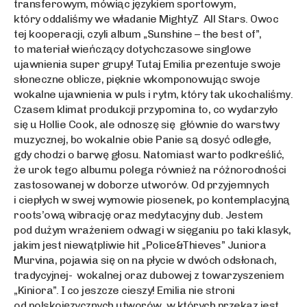
transferowym, mówiąc językiem sportowym,
który oddaliśmy we władanie MightyZ All Stars. Owoc
tej kooperacji, czyli album „Sunshine – the best of”,
to materiał wieńczący dotychczasowe singlowe
ujawnienia super grupy! Tutaj Emilia prezentuje swoje
słoneczne oblicze, pięknie wkomponowując swoje
wokalne ujawnienia w puls i rytm, który tak ukochaliśmy.
Czasem klimat produkcji przypomina to, co wydarzyło
się u Hollie Cook, ale odnoszę się głównie do warstwy
muzycznej, bo wokalnie obie Panie są dosyć odległe,
gdy chodzi o barwę głosu. Natomiast warto podkreślić,
że urok tego albumu polega również na różnorodności
zastosowanej w doborze utworów. Od przyjemnych
i ciepłych w swej wymowie piosenek, po kontemplacyjną
roots’ową wibrację oraz medytacyjny dub. Jestem
pod dużym wrażeniem odwagi w sięganiu po taki klasyk,
jakim jest niewątpliwie hit „Police&Thieves” Juniora
Murvina, pojawia się on na płycie w dwóch odsłonach,
tradycyjnej- wokalnej oraz dubowej z towarzyszeniem
„Kiniora”. I co jeszcze cieszy! Emilia nie stroni
od polskojęzycznych utworów, w których przekaz jest