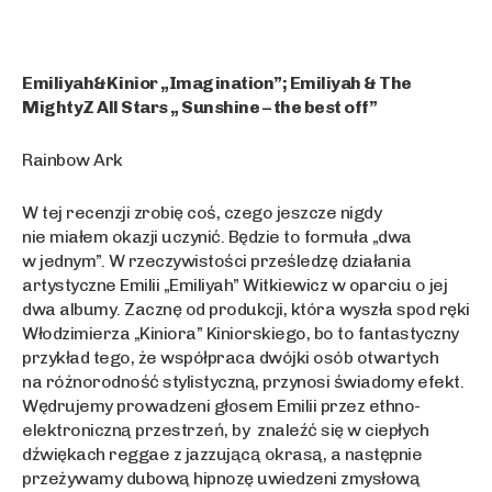
Emiliyah&Kinior „Imagination”; Emiliyah & The
MightyZ All Stars „ Sunshine – the best off”
Rainbow Ark
W tej recenzji zrobię coś, czego jeszcze nigdy
nie miałem okazji uczynić. Będzie to formuła „dwa
w jednym”. W rzeczywistości prześledzę działania
artystyczne Emilii „Emiliyah” Witkiewicz w oparciu o jej
dwa albumy. Zacznę od produkcji, która wyszła spod ręki
Włodzimierza „Kiniora” Kiniorskiego, bo to fantastyczny
przykład tego, że współpraca dwójki osób otwartych
na różnorodność stylistyczną, przynosi świadomy efekt.
Wędrujemy prowadzeni głosem Emilii przez ethno-
elektroniczną przestrzeń, by znaleźć się w ciepłych
dźwiękach reggae z jazzującą okrasą, a następnie
przeżywamy dubową hipnozę uwiedzeni zmysłową