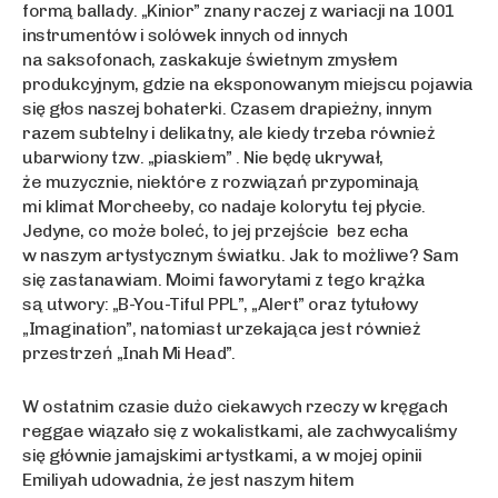
formą ballady. „Kinior” znany raczej z wariacji na 1001
instrumentów i solówek innych od innych
na saksofonach, zaskakuje świetnym zmysłem
produkcyjnym, gdzie na eksponowanym miejscu pojawia
się głos naszej bohaterki. Czasem drapieżny, innym
razem subtelny i delikatny, ale kiedy trzeba również
ubarwiony tzw. „piaskiem” . Nie będę ukrywał,
że muzycznie, niektóre z rozwiązań przypominają
mi klimat Morcheeby, co nadaje kolorytu tej płycie.
Jedyne, co może boleć, to jej przejście bez echa
w naszym artystycznym światku. Jak to możliwe? Sam
się zastanawiam. Moimi faworytami z tego krążka
są utwory: „B-You-Tiful PPL”, „Alert” oraz tytułowy
„Imagination”, natomiast urzekająca jest również
przestrzeń „Inah Mi Head”.
W ostatnim czasie dużo ciekawych rzeczy w kręgach
reggae wiązało się z wokalistkami, ale zachwycaliśmy
się głównie jamajskimi artystkami, a w mojej opinii
Emiliyah udowadnia, że jest naszym hitem