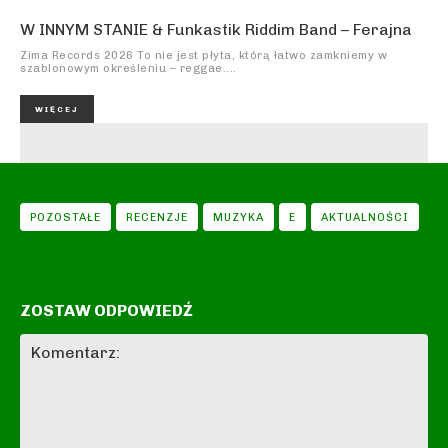
W INNYM STANIE & Funkastik Riddim Band – Ferajna
Zima Records 2026 To nie jest płyta, którą łatwo zamkniemy w
szablonowym określeniu – reggae....
WIĘCEJ
POZOSTAŁE
RECENZJE
MUZYKA
E
AKTUALNOŚCI
ZOSTAW ODPOWIEDŹ