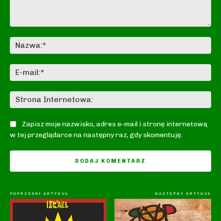
Komentarz:
Na
E-
mai
St
In
Zapisz moje nazwisko, adres e-mail i stronę internetową
w tej przeglądarce na następny raz, gdy skomentuję.
POPRZEDNI ARTYKUŁ
NASTĘPNY ARTYKUŁ