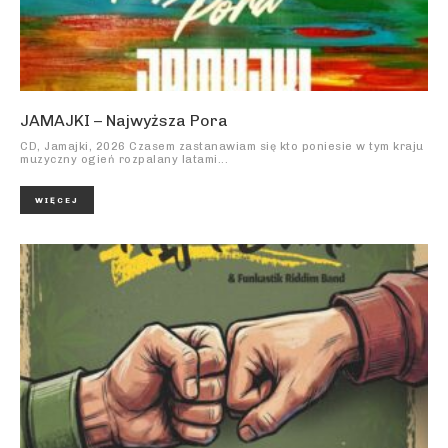
JAMAJKI – Najwyższa Pora
CD, Jamajki, 2026 Czasem zastanawiam się kto poniesie w tym kraju
muzyczny ogień rozpalany latami...
WIĘCEJ