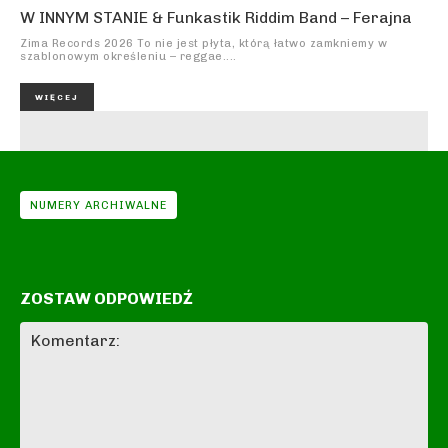
W INNYM STANIE & Funkastik Riddim Band – Ferajna
Zima Records 2026 To nie jest płyta, którą łatwo zamkniemy w
szablonowym określeniu – reggae....
WIĘCEJ
NUMERY ARCHIWALNE
ZOSTAW ODPOWIEDŹ