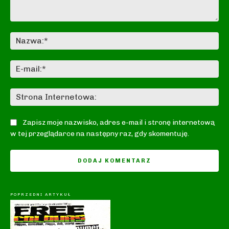
Komentarz:
Na
E-
mai
St
In
Zapisz moje nazwisko, adres e-mail i stronę internetową
w tej przeglądarce na następny raz, gdy skomentuję.
POPRZEDNI ARTYKUŁ