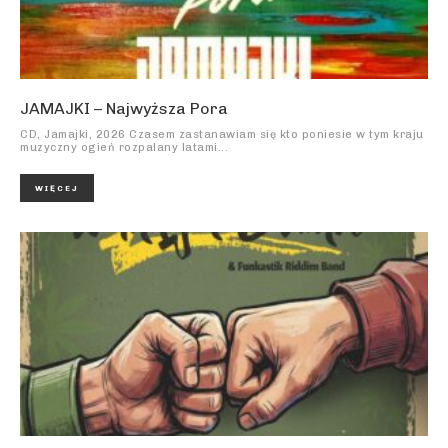
JAMAJKI – Najwyższa Pora
CD, Jamajki, 2026 Czasem zastanawiam się kto poniesie w tym kraju
muzyczny ogień rozpalany latami...
WIĘCEJ