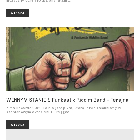
muzyczny ogień rozpalany latami...
WIĘCEJ
W INNYM STANIE & Funkastik Riddim Band – Ferajna
Zima Records 2026 To nie jest płyta, którą łatwo zamkniemy w
szablonowym określeniu – reggae....
WIĘCEJ