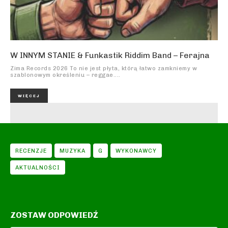
W INNYM STANIE & Funkastik Riddim Band – Ferajna
Zima Records 2026 To nie jest płyta, którą łatwo zamkniemy w
szablonowym określeniu – reggae....
WIĘCEJ
RECENZJE
MUZYKA
G
WYKONAWCY
AKTUALNOŚCI
ZOSTAW ODPOWIEDŹ