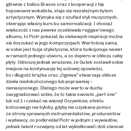
głównie z Indios Bravos oraz z kooperacji z hip
hopowcami wokalista, staje się niezależnym bytem
artystycznym. Wymyka się z szuflad styli muzycznych,
obierając własny kurs ku samorealizacji. I chociaż
większość z nas pewnie oczekiwała reggae’owego
albumu, to Piotr pokazał, ilu ciekawych inspiracji można
się doszukać w jego kompozycjach. Wartością samą
w sobie jest fuzja stylistyczna, która funkcjonuje nawet
w ramach jednego utworu, a co dopiero w obliczu całej
płyty. Odnoszę jednak wrażenie, że Gutek zostawił sobie
miejsce na kontynuację tej solowej opowieści,
bo i długość krążka oraz „Ogniwa” stwarzają oblicze
dzieła niedokończonego lub poprawniej –
nienasyconego. Dlatego może warto w duchu
zasygnalizować sobie, że to takie swoiste „part one”
lub vol.1 i czekać na więcej! Oczywiście, efektu
końcowego nie byłoby, gdyby nie uzyskana pomoc
ze strony sprawnych instrumentalistów, producentów
i wydawcy, co podkreślał Piotr w jednym z wywiadów,
jednak talent rozwijany od lat wykiełkował i dziś stanowi