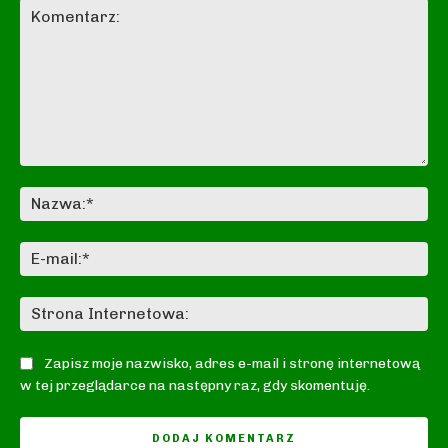
Komentarz:
Na
E-
mai
St
In
Zapisz moje nazwisko, adres e-mail i stronę internetową
w tej przeglądarce na następny raz, gdy skomentuję.