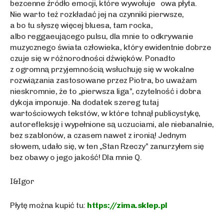
bezcenne źródło emocji, które wywołuje owa płyta.
Nie warto też rozkładać jej na czynniki pierwsze,
a bo tu słyszę więcej bluesa, tam rocka,
albo reggaeującego pulsu, dla mnie to odkrywanie
muzycznego świata człowieka, który ewidentnie dobrze
czuje się w różnorodności dźwięków. Ponadto
z ogromną przyjemnością wsłuchuję się w wokalne
rozwiązania zastosowane przez Piotra, bo uważam
nieskromnie, że to „pierwsza liga”, czytelność i dobra
dykcja imponuje. Na dodatek szereg tutaj
wartościowych tekstów, w które tchnął publicystykę,
autorefleksję i wypełnione są uczuciami, ale niebanalnie,
bez szablonów, a czasem nawet z ironią! Jednym
słowem, udało się, w ten „Stan Rzeczy” zanurzyłem się
bez obawy o jego jakość! Dla mnie Q.
I&Igor
Płytę można kupić tu:
https://zima.sklep.pl