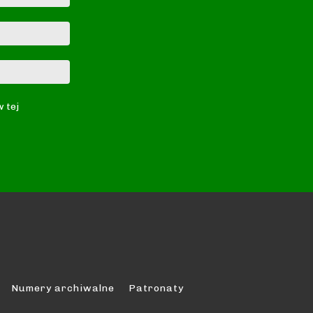
E-
mail:*
Strona
Internetowa:
w tej
Numery archiwalne
Patronaty