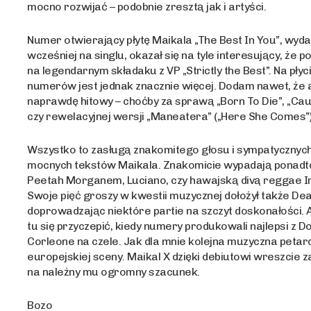
mocno rozwijać – podobnie zresztą jak i artyści.
Numer otwierający płytę Maikala „The Best In You”, wyd
wcześniej na singlu, okazał się na tyle interesujący, że po
na legendarnym składaku z VP „Strictly the Best”. Na pły
numerów jest jednak znacznie więcej. Dodam nawet, że 
naprawdę hitowy – choćby za sprawą „Born To Die”, „Cau
czy rewelacyjnej wersji „Maneatera” („Here She Comes”)
Wszystko to zasługą znakomitego głosu i sympatycznych
mocnych tekstów Maikala. Znakomicie wypadają ponadto 
Peetah Morganem, Luciano, czy hawajską divą reggae Ir
Swoje pięć groszy w kwestii muzycznej dołożył także Dea
doprowadzając niektóre partie na szczyt doskonałości. 
tu się przyczepić, kiedy numery produkowali najlepsi z 
Corleone na czele. Jak dla mnie kolejna muzyczna peta
europejskiej sceny. Maikal X dzięki debiutowi wreszcie z
na należny mu ogromny szacunek.
Bozo