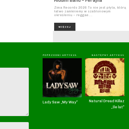
Riddim Band – Ferajna
Zima Records 2026 To nie jest płyta, którą
łatwo zamkniemy w szablonowym
określeniu – reggae....
WIĘCEJ
POPRZEDNI ARTYKUŁ
NASTĘPNY ARTYKUŁ
Natural Dread Killaz
Lady Saw „My Way”
„Ile lat”
Nazwa:*