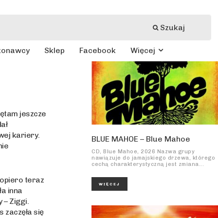
Szukaj
konawcy
Sklep
Facebook
Więcej
ętam jeszcze
dał
wej kariery.
BLUE MAHOE – Blue Mahoe
nie
CD, Blue Mahoe, 2026 Nazwa grupy
nawiązuje do jamajskiego drzewa, którego
cechą charakterystyczną jest zmiana...
opiero teraz
WIĘCEJ
ła inna
– Ziggi.
s zaczęła się