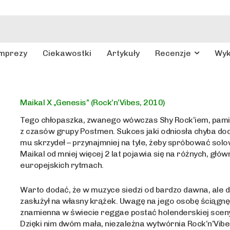
mprezy
Ciekawostki
Artykuły
Recenzje
Wy
Maikal X „Genesis” (Rock’n’Vibes, 2010)
Tego chłopaszka, zwanego wówczas Shy Rock’iem, pami
z czasów grupy Postmen. Sukces jaki odniosła chyba do
mu skrzydeł – przynajmniej na tyle, żeby spróbować solo
Maikal od mniej więcej 2 lat pojawia się na różnych, głów
europejskich rytmach.
Warto dodać, że w muzyce siedzi od bardzo dawna, ale d
zasłużył na własny krążek. Uwagę na jego osobę ściągnę
znamienna w świecie reggae postać holenderskiej sceny 
Dzięki nim dwóm mała, niezależna wytwórnia Rock’n’Vibe