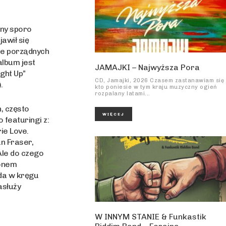
any sporo
jawił się
cie porządnych
album jest
JAMAJKI – Najwyższa Pora
ght Up”
CD, Jamajki, 2026 Czasem zastanawiam się
.
kto poniesie w tym kraju muzyczny ogień
rozpalany latami...
, często
WIĘCEJ
featuringi z:
ie Love.
n Fraser,
Ale do czego
Donem
rda w kręgu
asłuży
W INNYM STANIE & Funkastik