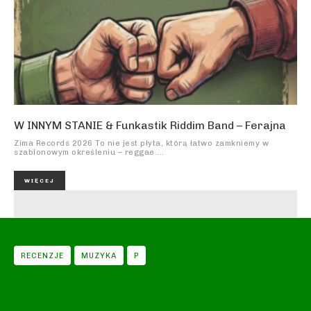
W INNYM STANIE & Funkastik Riddim Band – Ferajna
Zima Records 2026 To nie jest płyta, którą łatwo zamkniemy w
szablonowym określeniu – reggae....
WIĘCEJ
RECENZJE
MUZYKA
P