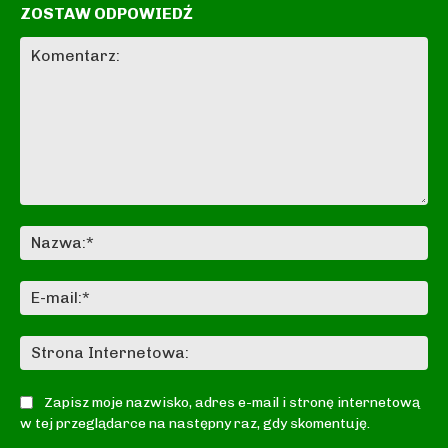
ZOSTAW ODPOWIEDŹ
Komentarz:
Na
E-
mai
St
In
Zapisz moje nazwisko, adres e-mail i stronę internetową
w tej przeglądarce na następny raz, gdy skomentuję.