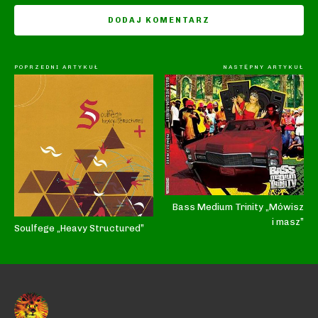
POPRZEDNI ARTYKUŁ
NASTĘPNY ARTYKUŁ
Bass Medium Trinity „Mówisz
i masz”
Soulfege „Heavy Structured”