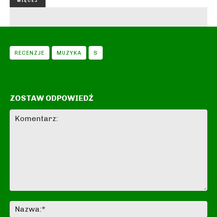
WIĘCEJ
RECENZJE
MUZYKA
S
ZOSTAW ODPOWIEDŹ
Komentarz:
Na