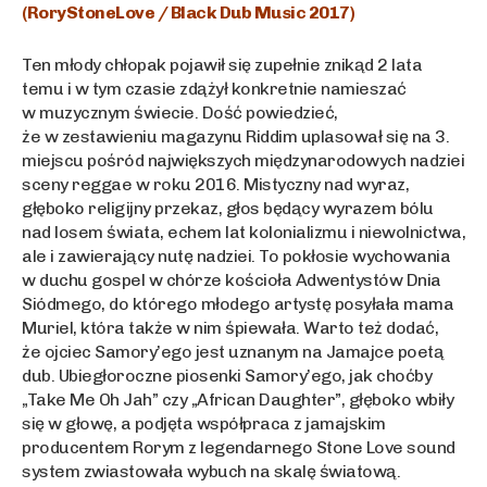
(RoryStoneLove / Black Dub Music 2017)
Ten młody chłopak pojawił się zupełnie znikąd 2 lata
temu i w tym czasie zdążył konkretnie namieszać
w muzycznym świecie. Dość powiedzieć,
że w zestawieniu magazynu Riddim uplasował się na 3.
miejscu pośród największych międzynarodowych nadziei
sceny reggae w roku 2016. Mistyczny nad wyraz,
głęboko religijny przekaz, głos będący wyrazem bólu
nad losem świata, echem lat kolonializmu i niewolnictwa,
ale i zawierający nutę nadziei. To pokłosie wychowania
w duchu gospel w chórze kościoła Adwentystów Dnia
Siódmego, do którego młodego artystę posyłała mama
Muriel, która także w nim śpiewała. Warto też dodać,
że ojciec Samory’ego jest uznanym na Jamajce poetą
dub. Ubiegłoroczne piosenki Samory’ego, jak choćby
„Take Me Oh Jah” czy „African Daughter”, głęboko wbiły
się w głowę, a podjęta współpraca z jamajskim
producentem Rorym z legendarnego Stone Love sound
system zwiastowała wybuch na skalę światową.