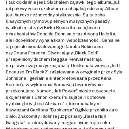
I tak dokładnie jest. Słuchałem zajawki tego albumu już
od połowy roku i czekałem na oficjalną odsłonę. Album
jest bardzo różnorodny stylistycznie. Są tu echa
klasycznych rytmów, pięknych muzycznych pasaży
wielkich mistrzów Kirka Bennetta na bębnach
oraz basistów Donalda Dennisa oraz Aeiona Hoiletta,
ale i dopełniony wynalazkami współczesności. Genialne
są dęciaki nieodżałowanego Nambo Robinsona
czy Deana Frasera. Otwierający „Black Gold”
przepełniony duchem Reggae Revival nastraja
na prawdziwą muzyczną ucztę. Doskonała wersja „Is It
Because I’m Black?” zaśpiewana w oryginale przez Syla
Johnsona i genialnie zinterpretoweana przez Kena
Boothe’a w wykonaniu Samuraja brzmi równie
przekonująco. Numer „Jah Power” niesie nieodparte
skojarzenia z Chronixxem. Pulsujące, rootsowe
nyahbinghi w „Lost Africans” z fenomenalnymi
klawiszami Carltona “Bubblersa” Ogilvie przenika całe
ciało. Znakomity i dobrze już poznany „Rasta Nuh
Gangsta” to zdecydowany reggae hymn tego roku.
W ogólnym ujęciu odnoszę wrażenie, że Samory jest