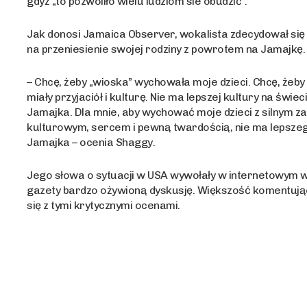
gdyż „to pozwoliło wielu ludziom sie obudzić”.
Jak donosi Jamaica Observer, wokalista zdecydował się
na przeniesienie swojej rodziny z powrotem na Jamajkę.
– Chcę, żeby „wioska” wychowała moje dzieci. Chcę, żeby
miały przyjaciół i kulturę. Nie ma lepszej kultury na świeci
Jamajka. Dla mnie, aby wychować moje dzieci z silnym z
kulturowym, sercem i pewną twardością, nie ma lepszeg
Jamajka – ocenia Shaggy.
Jego słowa o sytuacji w USA wywołały w internetowym 
gazety bardzo ożywioną dyskusję. Większość komentuj
się z tymi krytycznymi ocenami.