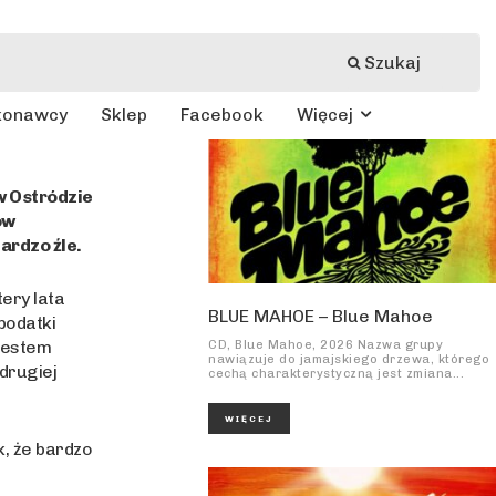
Szukaj
konawcy
Sklep
Facebook
Więcej
w Ostródzie
ów
ardzo źle.
ery lata
BLUE MAHOE – Blue Mahoe
podatki
 jestem
CD, Blue Mahoe, 2026 Nazwa grupy
nawiązuje do jamajskiego drzewa, którego
drugiej
cechą charakterystyczną jest zmiana...
WIĘCEJ
k, że bardzo