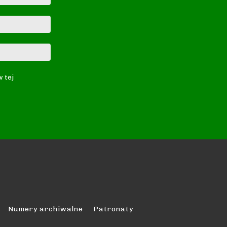
E-
mail:*
Strona
Internetowa:
w tej
Numery archiwalne
Patronaty