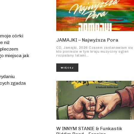
 moje córki
JAMAJKI – Najwyższa Pora
e niż
CD, Jamajki, 2026 Czasem zastanawiam się
apleczem
kto poniesie w tym kraju muzyczny ogień
o miejsca jak
rozpalany latami...
WIĘCEJ
wydaniu
ących zgadza
W INNYM STANIE & Funkastik