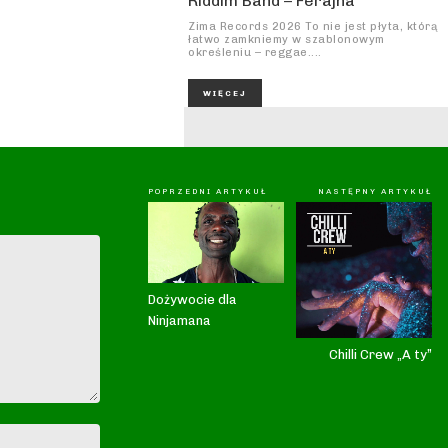
Riddim Band – Ferajna
Zima Records 2026 To nie jest płyta, którą
łatwo zamkniemy w szablonowym
określeniu – reggae....
WIĘCEJ
POPRZEDNI ARTYKUŁ
NASTĘPNY ARTYKUŁ
Dożywocie dla
Ninjamana
Chilli Crew „A ty”
Nazwa:*