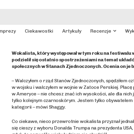
mprezy
Ciekawostki
Artykuły
Recenzje
Wy
Wokalista, który występował w tym roku na festiwalu 
podzielił się ostatnio spostrzeżeniami na temat układ
społecznych w Stanach Zjednoczonych. Ocenia on je b
– Walczyłem o rząd Stanów Zjednoczonych, spędziłem czt
w wojsku i walczyłem w wojnie w Zatoce Perskiej. Płacę 
w Ameryce – nie chcesz znać ich wysokości, ale dla nich
tylko kolejnym czarnoskórym. Jestem tylko obywatelem 
kategorii – mówi Shaggy.
Co ciekawe, nieco przewrotnie wokalista przyznał jedna
się cieszy z wyboru Donalda Trumpa na prezydenta USA,