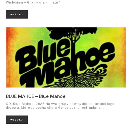
Wisłokiem – Gramy dla klimatu”...
WIĘCEJ
BLUE MAHOE – Blue Mahoe
CD, Blue Mahoe, 2026 Nazwa grupy nawiązuje do jamajskiego
drzewa, którego cechą charakterystyczną jest zmiana...
WIĘCEJ