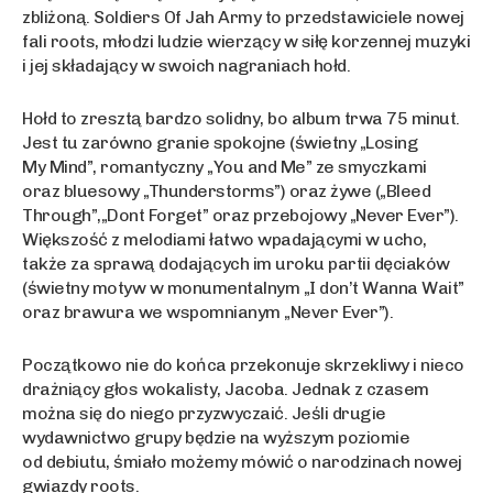
zbliżoną. Soldiers Of Jah Army to przedstawiciele nowej
fali roots, młodzi ludzie wierzący w siłę korzennej muzyki
i jej składający w swoich nagraniach hołd.
Hołd to zresztą bardzo solidny, bo album trwa 75 minut.
Jest tu zarówno granie spokojne (świetny „Losing
My Mind”, romantyczny „You and Me” ze smyczkami
oraz bluesowy „Thunderstorms”) oraz żywe („Bleed
Through”,„Dont Forget” oraz przebojowy „Never Ever”).
Większość z melodiami łatwo wpadającymi w ucho,
także za sprawą dodających im uroku partii dęciaków
(świetny motyw w monumentalnym „I don’t Wanna Wait”
oraz brawura we wspomnianym „Never Ever”).
Początkowo nie do końca przekonuje skrzekliwy i nieco
drażniący głos wokalisty, Jacoba. Jednak z czasem
można się do niego przyzwyczaić. Jeśli drugie
wydawnictwo grupy będzie na wyższym poziomie
od debiutu, śmiało możemy mówić o narodzinach nowej
gwiazdy roots.