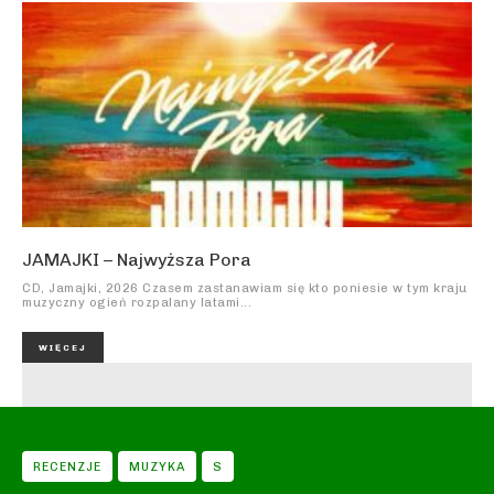
JAMAJKI – Najwyższa Pora
CD, Jamajki, 2026 Czasem zastanawiam się kto poniesie w tym kraju
muzyczny ogień rozpalany latami...
WIĘCEJ
RECENZJE
MUZYKA
S