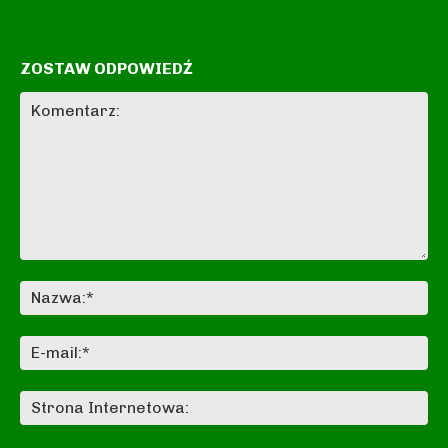
ZOSTAW ODPOWIEDŹ
Komentarz:
Na
E-
mai
St
In