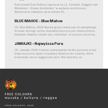
Rzeszowski Dom Kultury zaprasza na 11. Festiwal „Reggae nad
Wisłokiem – Gramy dla klimatu” w wydaniu world music.
Wydarzenie odbędzie się w sobotę 30...
BLUE MAHOE – Blue Mahoe
CD, Blue Mahoe, 2026 Nazwa grupy nawiązuje do jamajskiego
drzewa, którego cechą charakterystyczną jest zmiana koloru
kwiatów i błękitny odcień słoi, natomiast w muzyce rzeczonej...
JAMAJKI – Najwyższa Pora
CD, Jamajki, 2026 Czasem zastanawiam się kto poniesie w tym
kraju muzyczny ogień rozpalany latami przez zespoły, które
brukowały nasze reggaeowe ulice. Nie twierdzę, że...
FREE COLOURS
muzyka / kultura / reggae
FREE COLOURS, 2025