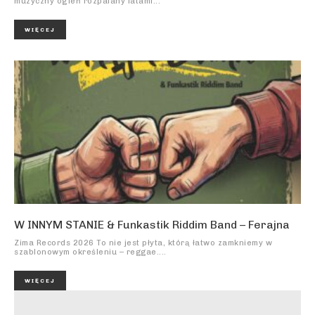
muzyczny ogień rozpalany latami...
WIĘCEJ
W INNYM STANIE & Funkastik Riddim Band – Ferajna
Zima Records 2026 To nie jest płyta, którą łatwo zamkniemy w
szablonowym określeniu – reggae....
WIĘCEJ