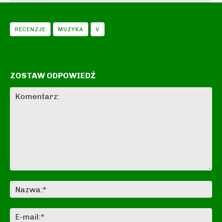
RECENZJE
MUZYKA
V
ZOSTAW ODPOWIEDŹ
Komentarz:
Na
E-