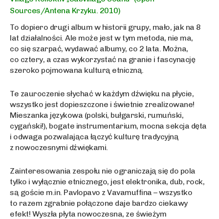
Sources/Antena Krzyku. 2010)
To dopiero drugi album w historii grupy, mało, jak na 8
lat działalności. Ale może jest w tym metoda, nie ma,
co się szarpać, wydawać albumy, co 2 lata. Można,
co cztery, a czas wykorzystać na granie i fascynację
szeroko pojmowana kulturą etniczną.
Te zauroczenie słychać w każdym dźwięku na płycie,
wszystko jest dopieszczone i świetnie zrealizowane!
Mieszanka językowa (polski, bułgarski, rumuński,
cygański!), bogate instrumentarium, mocna sekcja dęta
i odwaga pozwalająca łączyć kulturę tradycyjną
z nowoczesnymi dźwiękami.
Zainteresowania zespołu nie ograniczają się do pola
tylko i wyłącznie etnicznego, jest elektronika, dub, rock,
są goście m.in. Pavlopavo z Vavamuffina – wszystko
to razem zgrabnie połączone daje bardzo ciekawy
efekt! Wyszła płyta nowoczesna, ze świeżym