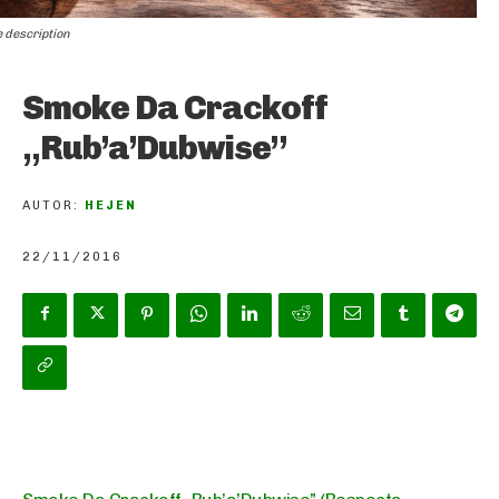
 description
Smoke Da Crackoff
„Rub’a’Dubwise”
AUTOR:
HEJEN
22/11/2016