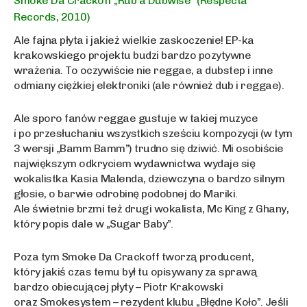
Smoke Da Crackoff „Rub’a’Dubwise” (Respecta
Records, 2010)
Ale fajna płyta i jakież wielkie zaskoczenie! EP-ka
krakowskiego projektu budzi bardzo pozytywne
wrażenia. To oczywiście nie reggae, a dubstep i inne
odmiany ciężkiej elektroniki (ale również dub i reggae).
Ale sporo fanów reggae gustuje w takiej muzyce
i po przesłuchaniu wszystkich sześciu kompozycji (w tym
3 wersji „Bamm Bamm”) trudno się dziwić. Mi osobiście
największym odkryciem wydawnictwa wydaje się
wokalistka Kasia Malenda, dziewczyna o bardzo silnym
głosie, o barwie odrobinę podobnej do Mariki.
Ale świetnie brzmi też drugi wokalista, Mc King z Ghany,
który popis dale w „Sugar Baby”.
Poza tym Smoke Da Crackoff tworzą producent,
który jakiś czas temu był tu opisywany za sprawą
bardzo obiecującej płyty – Piotr Krakowski
oraz Smokesystem – rezydent klubu „Błędne Koło”. Jeśli