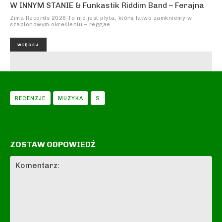
W INNYM STANIE & Funkastik Riddim Band – Ferajna
Zima Records 2026 To nie jest płyta, którą łatwo zamkniemy w
szablonowym określeniu – reggae....
WIĘCEJ
RECENZJE
MUZYKA
S
ZOSTAW ODPOWIEDŹ