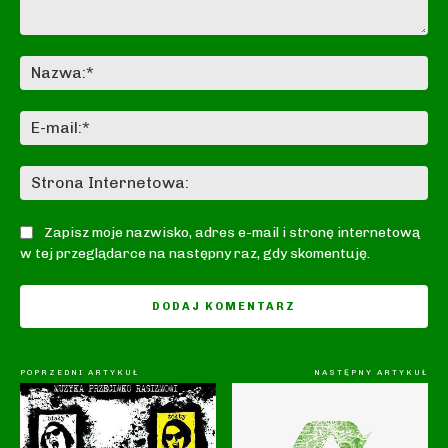
Komentarz:
Na
E-
mai
St
In
Zapisz moje nazwisko, adres e-mail i stronę internetową
w tej przeglądarce na następny raz, gdy skomentuję.
POPRZEDNI ARTYKUŁ
NASTĘPNY ARTYKUŁ