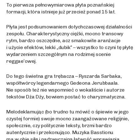
To pierwsza pełnowymiarowa płyta poznańskiej
formacji, która istnieje już przecież ponad 15 lat.
Płyta jest podsumowaniem dotychczasowej działalności
zespołu. Charakterystyczny ciężki, mocno transowy
rytm, bardzo oszczędne, acz smakowite aranżacje
i użycie efektów, lekki „dubik” – wszystko to czyni tę płytę
wydarzeniem szczególnym na rodzimej scenie
reggae’owej.
Do tego świetna gra trębacza – Ryszarda Sarbaka,
współtwórcy legendarnego Gedeona Jerubbaala.
Nie sposób też nie wspomnieć o wokaliście i autorze
tekstów Dża Dży, bowiem postać to charyzmatyczna.
Melodeklamując (bo trudno tu mówić o śpiewie w jego
czystej formie) swoje mocno zaangażowane religijnie,
społecznie, czy politycznie teksty, brzmi bardzo
autentycznie i przekonująco. Muzyka Basstionu
ma w obie siłę i nadzwyczajną łatwość wprawiania