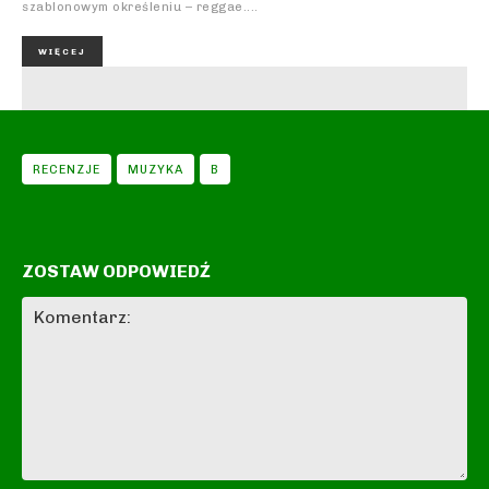
szablonowym określeniu – reggae....
WIĘCEJ
RECENZJE
MUZYKA
B
ZOSTAW ODPOWIEDŹ