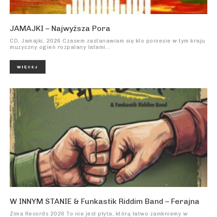
JAMAJKI – Najwyższa Pora
CD, Jamajki, 2026 Czasem zastanawiam się kto poniesie w tym kraju
muzyczny ogień rozpalany latami...
WIĘCEJ
W INNYM STANIE & Funkastik Riddim Band – Ferajna
Zima Records 2026 To nie jest płyta, którą łatwo zamkniemy w