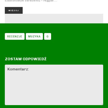
szablonowym określeniu – reggae....
WIĘCEJ
RECENZJE
MUZYKA
G
ZOSTAW ODPOWIEDŹ
Komentarz: