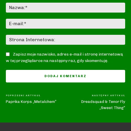
Na
E-
mai
St
In
Zapisz moje nazwisko, adres e-mail i stronę internetową
w tej przeglądarce na następny raz, gdy skomentuję.
POPRZEDNI ARTYKUŁ
NASTĘPNY ARTYKUŁ
Paprika Korps „Metalchem”
Dreadsquad & Tenor Fly
„Sweet Thing”