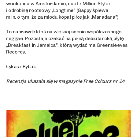
weekendu w Amsterdamie, duet z Million Stylez
i odrobinę rootsowy „Longtime” (Gappy śpiewa
m.in. o tym, że za młodu kopał piłkę jak „Maradana”).
To naprawdę ktoś na wielkiej scenie współczesnego
reggae. Pozostaje czekać na pełną debiutancką płytę
„Breakfast In Jamaica”, którą wydać ma Greensleeves
Records.
Łykasz Rybak
Recenzja ukazała się w magazynie Free Colours nr 14