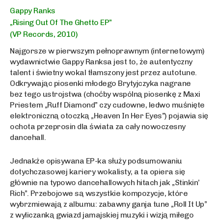
Gappy Ranks
„Rising Out Of The Ghetto EP”
(VP Records, 2010)
Najgorsze w pierwszym pełnoprawnym (internetowym)
wydawnictwie Gappy Ranksa jest to, że autentyczny
talent i świetny wokal tłamszony jest przez autotune.
Odkrywając piosenki młodego Brytyjczyka nagrane
bez tego ustrojstwa (choćby wspólną piosenkę z Maxi
Priestem „Ruff Diamond” czy cudowne, ledwo muśnięte
elektroniczną otoczką „Heaven In Her Eyes”) pojawia się
ochota przeprosin dla świata za cały nowoczesny
dancehall.
Jednakże opisywana EP-ka służy podsumowaniu
dotychczasowej kariery wokalisty, a ta opiera się
głównie na typowo dancehallowych hitach jak „Stinkin’
Rich”. Przebojowe są wszystkie kompozycje, które
wybrzmiewają z albumu: zabawny ganja tune „Roll It Up”
z wyliczanką gwiazd jamajskiej muzyki i wizją miłego