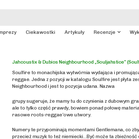
mprezy
Ciekawostki
Artykuły
Recenzje
Wy
Jahcoustix & Dubios Neighbourhood „Souljahstice” (Soulf
Soulfire to monachijska wytwórnia wydająca i promują
reggae. Jedna z pozycji w katalogu Soulfire jest płyta z
Neighbourhood i jest to pozycja udana. Nazwa
grupy sugeruje, że mamy tu do czynienia z dubowym gra
ale to tylko część prawdy, bowiem ponad połowę materi
rasowe roots-reggae’owe utwory.
Numery te przypominają momentami Gentlemana, co zbytn
przecież muzyk to też niemiecki…Być może ta zbieżność