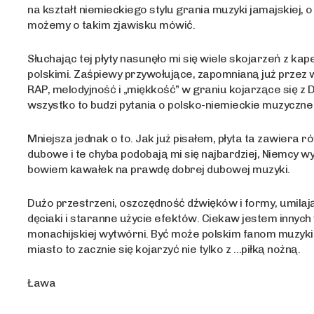
na kształt niemieckiego stylu grania muzyki jamajskiej, o
możemy o takim zjawisku mówić.
Słuchając tej płyty nasunęło mi się wiele skojarzeń z ka
polskimi. Zaśpiewy przywołujące, zapomnianą już przez 
RAP, melodyjność i „miękkość” w graniu kojarzące się z
wszystko to budzi pytania o polsko-niemieckie muzyczne
Mniejsza jednak o to. Jak już pisałem, płyta ta zawiera 
dubowe i te chyba podobają mi się najbardziej, Niemcy 
bowiem kawałek na prawdę dobrej dubowej muzyki.
Dużo przestrzeni, oszczędność dźwięków i formy, umila
dęciaki i staranne użycie efektów. Ciekaw jestem innyc
monachijskiej wytwórni. Być może polskim fanom muzyki 
miasto to zacznie się kojarzyć nie tylko z …piłką nożną.
Ława