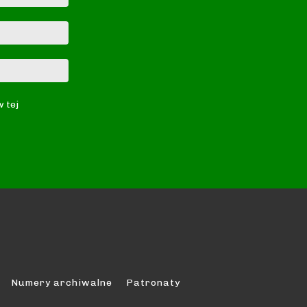
E-
mail:*
Strona
Internetowa:
w tej
Numery archiwalne
Patronaty