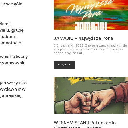
 ile w ogóle
pelami…
wielu, grupę
 Daabem –
JAMAJKI – Najwyższa Pora
 konotacje.
CD, Jamajki, 2026 Czasem zastanawiam się
kto poniesie w tym kraju muzyczny ogień
rozpalany latami...
również utwory
wygenerowali
WIĘCEJ
jące wszystko
h wydawnictw
jamajskiej,
W INNYM STANIE & Funkastik