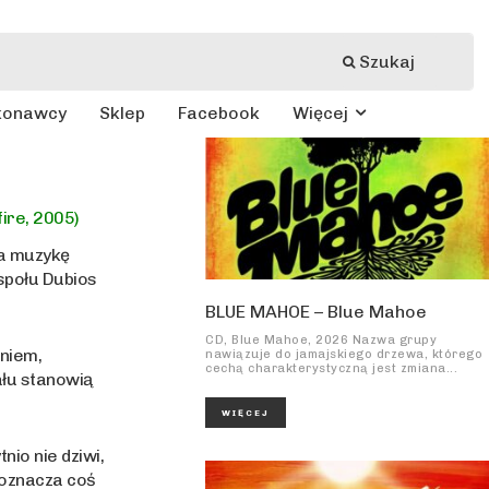
Szukaj
konawcy
Sklep
Facebook
Więcej
ire, 2005)
ca muzykę
espołu Dubios
BLUE MAHOE – Blue Mahoe
CD, Blue Mahoe, 2026 Nazwa grupy
niem,
nawiązuje do jamajskiego drzewa, którego
cechą charakterystyczną jest zmiana...
ału stanowią
WIĘCEJ
io nie dziwi,
 oznacza coś