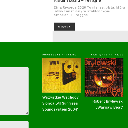
Riddim Band – Ferajna
Zima Records 2026 To nie jest płyta, którą
łatwo zamkniemy w szablonowym
określeniu – reggae....
WIĘCEJ
POPRZEDNI ARTYKUŁ
NASTĘPNY ARTYKUŁ
Wszystkie Wschody
Robert Brylewski
Słońca „All Sunrises
„Warsaw Beat“
Soundsystem 2004“
Nazwa:*