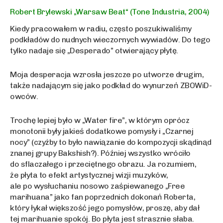
Robert Brylewski „Warsaw Beat“ (Tone Industria, 2004)
Kiedy pracowałem w radiu, często poszukiwaliśmy
podkładów do nudnych wieczornych wywiadów. Do tego
tylko nadaje się „Desperado” otwierający płytę.
Moja desperacja wzrosła jeszcze po utworze drugim,
także nadającym się jako podkład do wynurzeń ZBOWiD-
owców.
Trochę lepiej było w „Water fire”, w którym oprócz
monotonii były jakieś dodatkowe pomysły i „Czarnej
nocy” (czyżby to było nawiązanie do kompozycji skądinąd
znanej grupy Bakshish?). Później wszystko wróciło
do sflaczałego i przeciętnego obrazu. Ja rozumiem,
że płyta to efekt artystycznej wizji muzyków,
ale po wysłuchaniu nosowo zaśpiewanego „Free
marihuana” jako fan poprzednich dokonań Roberta,
który łykał większość jego pomysłów, proszę, aby dał
tej marihuanie spokój. Bo płyta jest strasznie słaba.