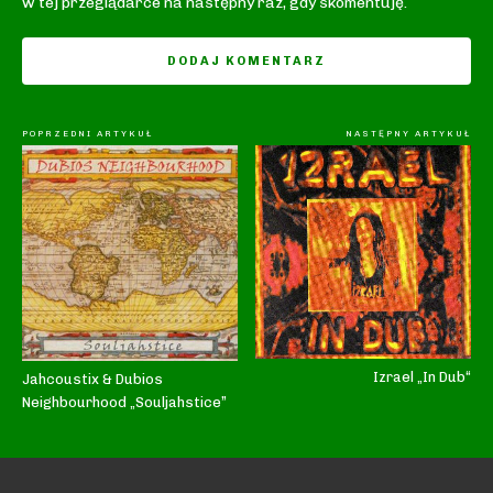
w tej przeglądarce na następny raz, gdy skomentuję.
POPRZEDNI ARTYKUŁ
NASTĘPNY ARTYKUŁ
Izrael „In Dub“
Jahcoustix & Dubios
Neighbourhood „Souljahstice”