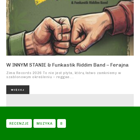
W INNYM STANIE & Funkastik Riddim Band – Ferajna
Zima Records 2026 To nie jest płyta, którą łatwo zamkniemy w
szablonowym określeniu – reggae....
WIĘCEJ
RECENZJE
MUZYKA
B