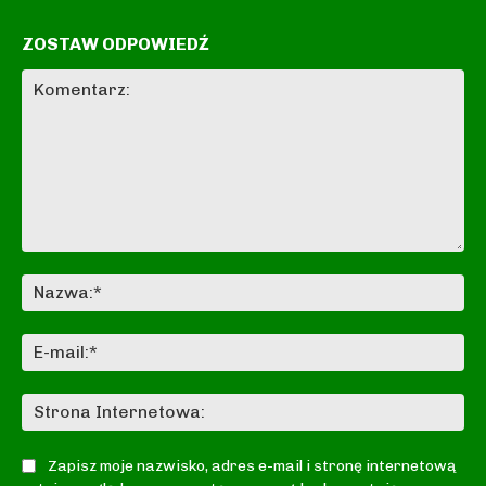
ZOSTAW ODPOWIEDŹ
Komentarz:
Na
E-
mai
St
In
Zapisz moje nazwisko, adres e-mail i stronę internetową