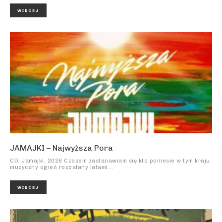
WIĘCEJ
JAMAJKI – Najwyższa Pora
CD, Jamajki, 2026 Czasem zastanawiam się kto poniesie w tym kraju
muzyczny ogień rozpalany latami...
WIĘCEJ