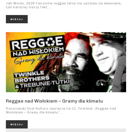
Jah Works, 2026 Fanzinów reggae latoś nie spotyka się właściwie,
tym bardziej cieszy fakt,...
WIĘCEJ
Reggae nad Wisłokiem – Gramy dla klimatu
Rzeszowski Dom Kultury zaprasza na 11. Festiwal „Reggae nad
Wisłokiem – Gramy dla klimatu”...
WIĘCEJ