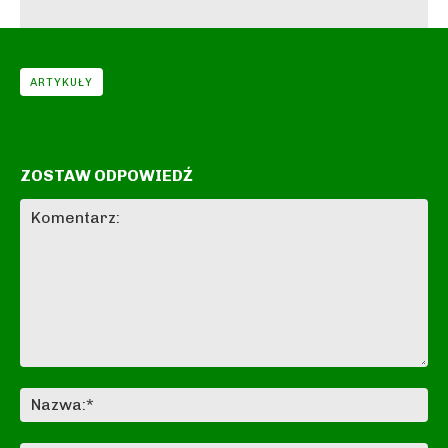
ARTYKUŁY
ZOSTAW ODPOWIEDŹ
Komentarz:
Na