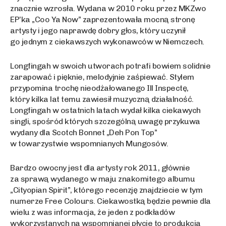
znacznie wzrosła. Wydana w 2010 roku przez MKZwo
EP’ka „Coo Ya Now” zaprezentowała mocną stronę
artysty i jego naprawdę dobry głos, który uczynił
go jednym z ciekawszych wykonawców w Niemczech.
Longfingah w swoich utworach potrafi bowiem solidnie
zarapować i pięknie, melodyjnie zaśpiewać. Stylem
przypomina trochę nieodżałowanego Ill Inspectę,
który kilka lat temu zawiesił muzyczną działalność.
Longfingah w ostatnich latach wydał kilka ciekawych
singli, spośród których szczególną uwagę przykuwa
wydany dla Scotch Bonnet „Deh Pon Top”
w towarzystwie wspomnianych Mungosów.
Bardzo owocny jest dla artysty rok 2011, głównie
za sprawą wydanego w maju znakomitego albumu
„Cityopian Spirit”, którego recenzję znajdziecie w tym
numerze Free Colours. Ciekawostką będzie pewnie dla
wielu z was informacja, że jeden z podkładów
wykorzystanych na wspomnianej płycie to produkcja