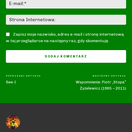
E-
mai
St
In
Zapisz moje nazwisko, adres e-mail i stronę internetową
w tej przeglądarce na następny raz, gdy skomentuję.
POPRZEDNI ARTYKUŁ
NASTĘPNY ARTYKUŁ
See-I
Wspomnienie: Piotr „Stopa”
Żyżelewicz (1965 – 2011)