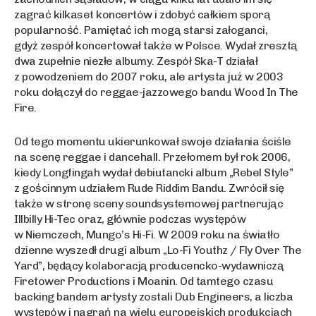
zagrać kilkaset koncertów i zdobyć całkiem sporą
popularność. Pamiętać ich mogą starsi załoganci,
gdyż zespół koncertował także w Polsce. Wydał zresztą
dwa zupełnie niezłe albumy. Zespół Ska-T działał
z powodzeniem do 2007 roku, ale artysta już w 2003
roku dołączył do reggae-jazzowego bandu Wood In The
Fire.
Od tego momentu ukierunkował swoje działania ściśle
na scenę reggae i dancehall. Przełomem był rok 2006,
kiedy Longfingah wydał debiutancki album „Rebel Style”
z gościnnym udziałem Rude Riddim Bandu. Zwrócił się
także w stronę sceny soundsystemowej partnerując
Illbilly Hi-Tec oraz, głównie podczas występów
w Niemczech, Mungo’s Hi-Fi. W 2009 roku na światło
dzienne wyszedł drugi album „Lo-Fi Youthz / Fly Over The
Yard”, będący kolaboracją producencko-wydawniczą
Firetower Productions i Moanin. Od tamtego czasu
backing bandem artysty zostali Dub Engineers, a liczba
występów i nagrań na wielu europejskich produkcjach