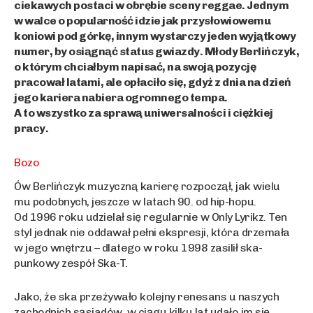
ciekawych postaci w obrębie sceny reggae. Jednym
w walce o popularność idzie jak przysłowiowemu
koniowi pod górkę, innym wystarczy jeden wyjątkowy
numer, by osiągnąć status gwiazdy. Młody Berlińczyk,
o którym chciałbym napisać, na swoją pozycję
pracował latami, ale opłaciło się, gdyż z dnia na dzień
jego kariera nabiera ogromnego tempa.
A to wszystko za sprawą uniwersalności i ciężkiej
pracy.
Bozo
Ów Berlińczyk muzyczną karierę rozpoczął, jak wielu
mu podobnych, jeszcze w latach 90. od hip-hopu.
Od 1996 roku udzielał się regularnie w Only Lyrikz. Ten
styl jednak nie oddawał pełni ekspresji, która drzemała
w jego wnętrzu – dlatego w roku 1998 zasilił ska-
punkowy zespół Ska-T.
Jako, że ska przeżywało kolejny renesans u naszych
zachodnich sąsiadów, w ciągu kilku lat udało im się