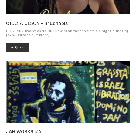
CIOCIA OLSON – Brudnopis
CD 2026Z twórczością Oli Ludwiczak zapoznałem się nigdzie indziej
jak w Ostródzie, z której...
WIĘCEJ
JAH WORKS #4