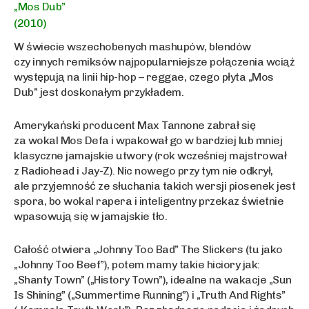
„Mos Dub”
(2010)
W świecie wszechobenych mashupów, blendów
czy innych remiksów najpopularniejsze połączenia wciąż
występują na linii hip-hop – reggae, czego płyta „Mos
Dub” jest doskonałym przykładem.
Amerykański producent Max Tannone zabrał się
za wokal Mos Defa i wpakował go w bardziej lub mniej
klasyczne jamajskie utwory (rok wcześniej majstrował
z Radiohead i Jay-Z). Nic nowego przy tym nie odkrył,
ale przyjemność ze słuchania takich wersji piosenek jest
spora, bo wokal rapera i inteligentny przekaz świetnie
wpasowują się w jamajskie tło.
Całość otwiera „Johnny Too Bad” The Slickers (tu jako
„Johnny Too Beef”), potem mamy takie hiciory jak:
„Shanty Town” („History Town”), idealne na wakacje „Sun
Is Shining” („Summertime Running”) i „Truth And Rights”