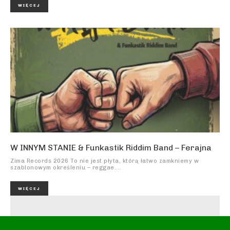
WIĘCEJ
W INNYM STANIE & Funkastik Riddim Band – Ferajna
Zima Records 2026 To nie jest płyta, którą łatwo zamkniemy w
szablonowym określeniu – reggae....
WIĘCEJ