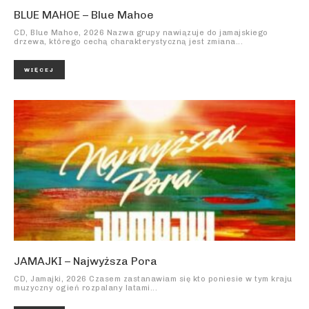
BLUE MAHOE – Blue Mahoe
CD, Blue Mahoe, 2026 Nazwa grupy nawiązuje do jamajskiego
drzewa, którego cechą charakterystyczną jest zmiana...
WIĘCEJ
JAMAJKI – Najwyższa Pora
CD, Jamajki, 2026 Czasem zastanawiam się kto poniesie w tym kraju
muzyczny ogień rozpalany latami...