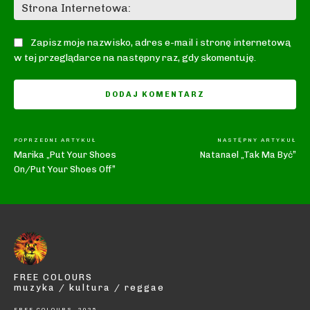
St
In
Zapisz moje nazwisko, adres e-mail i stronę internetową
w tej przeglądarce na następny raz, gdy skomentuję.
POPRZEDNI ARTYKUŁ
NASTĘPNY ARTYKUŁ
Marika „Put Your Shoes
Natanael „Tak Ma Być”
On/Put Your Shoes Off”
FREE COLOURS
muzyka / kultura / reggae
FREE COLOURS, 2025