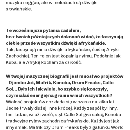
muzyka reggae, ale w melodiach są dźwięki
słowiańskie.
Te wcześniejsze pytania zadałem,
bo z twoich późniejszych dokonań widać, że fascynują
ciebie przede wszystkim dźwięki afrykańskie.
Tak, fascynują mnie dźwięki afrykańskie, ściślej Afryki
Zachodniej. Ten rejon jest kopalnią rytmu. Podobnie jak
Kuba, ale Afrykę kocham za dzikość.
W twojej muzycznej biografii jest mnóstwo projektów
– Djembe Jet, Mafrik, Konoba, Drum Freaks, Calle
Sol… Było ich tak wiele, bo szybko się kończyły,
czy miałaś energię na granie w nich wszystkich?
Wielość projektów rozkłada się w czasie na kilka lat.
Jedne trwały dłużej, inne krócej. Każdy zespół był inny.
Inni ludzie, wrażliwość, styl. Calle Sol gra salsę, Konoba
tradycyjne rytmy zachodnioafrykańskie. Każdy jest jak
inny smak. Mafrik czy Drum Freaks były z gatunku World