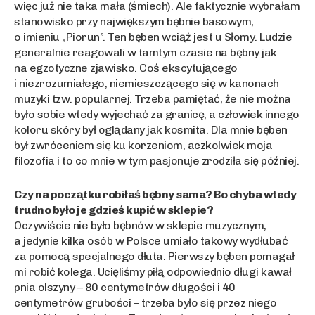
więc już nie taka mała (śmiech). Ale faktycznie wybrałam
stanowisko przy największym bębnie basowym,
o imieniu „Piorun”. Ten bęben wciąż jest u Słomy. Ludzie
generalnie reagowali w tamtym czasie na bębny jak
na egzotyczne zjawisko. Coś ekscytującego
i niezrozumiałego, niemieszczącego się w kanonach
muzyki tzw. popularnej. Trzeba pamiętać, że nie można
było sobie wtedy wyjechać za granicę, a człowiek innego
koloru skóry był oglądany jak kosmita. Dla mnie bęben
był zwróceniem się ku korzeniom, aczkolwiek moja
filozofia i to co mnie w tym pasjonuje zrodziła się później.
Czy na początku robiłaś bębny sama? Bo chyba wtedy
trudno było je gdzieś kupić w sklepie?
Oczywiście nie było bębnów w sklepie muzycznym,
a jedynie kilka osób w Polsce umiało takowy wydłubać
za pomocą specjalnego dłuta. Pierwszy bęben pomagał
mi robić kolega. Ucięliśmy piłą odpowiednio długi kawał
pnia olszyny – 80 centymetrów długości i 40
centymetrów grubości – trzeba było się przez niego