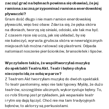
zacząć grać na bębnach powinna się obawiać, że jej
ramiona zaczną przypominać ramiona enerdowskiej
pływaczki?
Gram dość długo i nie mam ramion enerdowskiej
pływaczki, więc bez obaw. Zdarza się, że pęka skóra
na dłoniach, tworzą się siniaki, odciski, ale tak ma być.
Z czasem ręce się uczą, jak się układać, by się
nie kaleczyć, wyrasta grubsza skóra w newralgicznych
miejscach lub można ratować się plastrami. Odpada
natomiast noszenie pierścionków, bransoletek i tipsów.
Wyczytałem także, że współtworzyłaś muzykę
do spektakli Teatru Akt. Teatr i bębny chyba
nieczęsto idą ze sobą w parze?
Z Teatrem Akt tworzyłam muzykę do dwóch spektakli.
To teatr pantomimy, więc nie taki typowy. Myślę, że dużo
teatrów, szczególnie ulicznych, wykorzystuje bębny. To,
co robi Stomp jest przykładem, jak wspaniale teatr
i rytm się dają łączyć. Choć nie ma tam tradycyjnych
bębnów, to aktorzy są perkusistami.