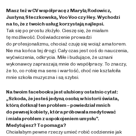
Masz też w CV współpracę z Marylą Rodowicz,
Justyną Steczkowską, Voo Voo czy Hey. Wychodzi
na to, że z twoich usług korzystają najlepsi.
Tak się po prostu złożyło. Cieszę się, że miałam
tę możliwość. Doświadczenie prowadzi
do profesjonalizmu, chociaż czuję się wciąż amatorem.
Nie ma końca tej drogi. Cały czas jest coś do nauczenia,
wyćwiczenia, odkrycia. Miłe i budujące, że uznani
wykonawcy zapraszają mnie do współpracy. To znaczy,
że to, co robię ma sens i wartość, choć nie kształciła
mnie szkoła muzyczna i są szybsi.
Na twoim facebooku jest ulubiony ostatnio cytat:
„Szkoda, że jesteś jedyną osobą w historii świata,
którą dotknął ten problem – powiedział mnich
do pewnej kobiety, która próbowała medytować
i miała problem z uspokojeniem umysłu”.
Medytujesz? To pomaga?
Chciałabym pewne rzeczy umieć robić codziennie jak