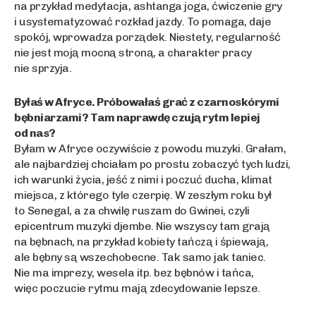
na przykład medytacja, ashtanga joga, ćwiczenie gry
i usystematyzować rozkład jazdy. To pomaga, daje
spokój, wprowadza porządek. Niestety, regularność
nie jest moją mocną stroną, a charakter pracy
nie sprzyja.
Byłaś w Afryce. Próbowałaś grać z czarnoskórymi
bębniarzami? Tam naprawdę czują rytm lepiej
od nas?
Byłam w Afryce oczywiście z powodu muzyki. Grałam,
ale najbardziej chciałam po prostu zobaczyć tych ludzi,
ich warunki życia, jeść z nimi i poczuć ducha, klimat
miejsca, z którego tyle czerpię. W zeszłym roku był
to Senegal, a za chwilę ruszam do Gwinei, czyli
epicentrum muzyki djembe. Nie wszyscy tam grają
na bębnach, na przykład kobiety tańczą i śpiewają,
ale bębny są wszechobecne. Tak samo jak taniec.
Nie ma imprezy, wesela itp. bez bębnów i tańca,
więc poczucie rytmu mają zdecydowanie lepsze.