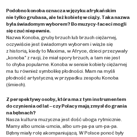
Podobno konoba oznacza w języku afrykańskim
nie tylko grubasa, ale też kobietę w ciąży. Taka nazwa
była świadomym wyborem? Bo muzycy-faceci mogli
się czuć niepewnie.
Nazwa Konoba, gruby brzuch lub brzuch ciężarnej,
oczywiście jest świadomym wyborem i wiąże się
z historią, kiedy to Maxima, w Afryce, dzieci przezywały
„konoba” z racji, że miał spory brzuch, a tam nie jest
to chyba popularne. Konoba w sensie kobiety ciężarnej
ma tu również symbolikę płodności. Mam na myśli
płodność artystyczną w przypadku zespołu Konoba
(śmiech).
Z perspektywy osoby, która ma z tym instrumentem
do czynienia od lat – czy Polacy mają zmysł do grania
na bębnach?
Nasza kultura muzyczna jest dość uboga rytmicznie.
Mamy albo umcia-umcia, albo um-pa-pa um-pa-pa.
Bębny miały rolę akompaniującą. W Polsce ponoć były