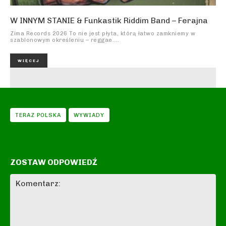
W INNYM STANIE & Funkastik Riddim Band – Ferajna
Zima Records 2026 To nie jest płyta, którą łatwo zamkniemy w
szablonowym określeniu – reggae....
WIĘCEJ
TERAZ POLSKA
WYWIADY
ZOSTAW ODPOWIEDŹ