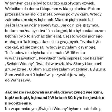
W tamtym czasie był to bardzo egzotyczny dźwięk.
Wróciłam do domu i klepałam w klapę pianina. Potem
przeszłam na słoiki z metalowymi pokrywkami. Wtedy
zakochałam się w bębnach. Miałam piętnaście lat.
Jeździłam na różne spędy typu Jarocin, pielgrzymka,
bo tam można było trafić na kogoś, kto był posiadaczem
bębna i było to słychać (śmiech). Często wokół jednego
małego a`la konga stało kilku grających. Trzeba było
czekać, aż się znudzą i wtedy ja pytałam, czy mogę.
To środowisko było bardzo małe. W ‘86 roku
w warszawskich „Hybrydach” była impreza pod hasłem
„Święto Wiosny”. Dwa dni warsztatów Słomy i koncert
grupy Izrael. O Słomie już słyszałam wcześniej. Był guru.
Sam zrobił ze 40 bębnów i przywiózł je wtedy
do Warszawy.
Jak ludzie reagowali na małą dziewczynę z wielkimi,
bądź co bądź, bębnami? W latach 80. było to zjawisko
niecodzienne.
Na wspomnianym „Święcie Wiosny” byłam nastolatką,