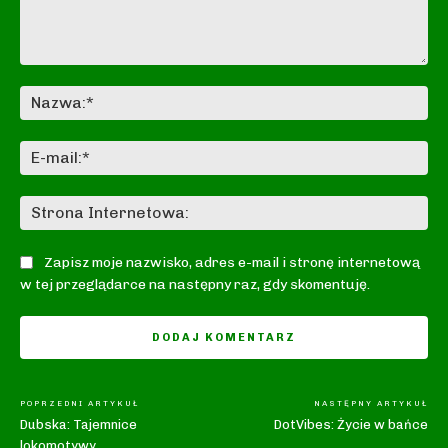
Komentarz:
Na
E-
mai
St
In
Zapisz moje nazwisko, adres e-mail i stronę internetową
w tej przeglądarce na następny raz, gdy skomentuję.
POPRZEDNI ARTYKUŁ
NASTĘPNY ARTYKUŁ
Dubska: Tajemnice
DotVibes: Życie w bańce
lokomotywy