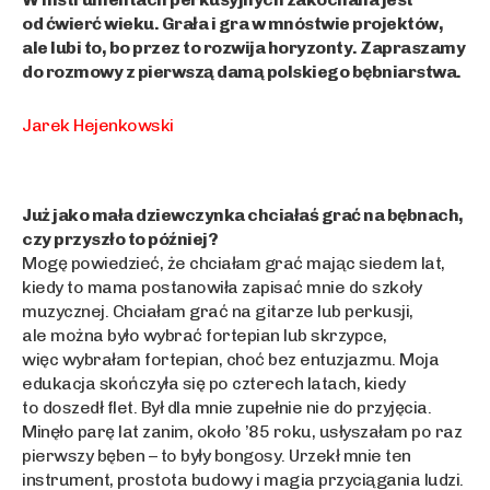
od ćwierć wieku. Grała i gra w mnóstwie projektów,
ale lubi to, bo przez to rozwija horyzonty. Zapraszamy
do rozmowy z pierwszą damą polskiego bębniarstwa.
Jarek Hejenkowski
Już jako mała dziewczynka chciałaś grać na bębnach,
czy przyszło to później?
Mogę powiedzieć, że chciałam grać mając siedem lat,
kiedy to mama postanowiła zapisać mnie do szkoły
muzycznej. Chciałam grać na gitarze lub perkusji,
ale można było wybrać fortepian lub skrzypce,
więc wybrałam fortepian, choć bez entuzjazmu. Moja
edukacja skończyła się po czterech latach, kiedy
to doszedł flet. Był dla mnie zupełnie nie do przyjęcia.
Minęło parę lat zanim, około ’85 roku, usłyszałam po raz
pierwszy bęben – to były bongosy. Urzekł mnie ten
instrument, prostota budowy i magia przyciągania ludzi.