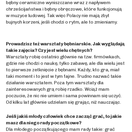
bębny ceramiczne wyniszczane wraz z napływem
chrześcijaństwa i bębny obręczowe, które funkcjonują
w muzyce ludowej. Tak więc Polacy nie mają zbyt
bujnych korzeni, jeśli chodzi o rytm, ale to zmieniamy.
Prowadzisz też warsztaty bębniarskie. Jak wyglądają
takie zajęcia? Czy jest wielu chętnych?
Warsztaty robię ostatnio głównie na tzw. firmówkach,
gdzie nie chodzi o naukę, tylko zabawę, ale dla wielu jest
to pierwsze zetknięcie z bębnami. Każdy, kto gra, miał
taki moment i to jest w tym fajne. Trudno nazwać takie
działanie warsztatem. Poza tym warsztaty dla
zainteresowanych grą robię rzadko. Wciąż mam
poczucie, że nic nie umiem i sama powinnam się uczyć.
Od kilku lat głównie udzielam się grając, niż nauczając.
Jeśli jakiś młody człowiek chce zacząć grać, to jakie
masz dla niego rady początkowe?
Dla młodego początkującego mam rady takie: grać