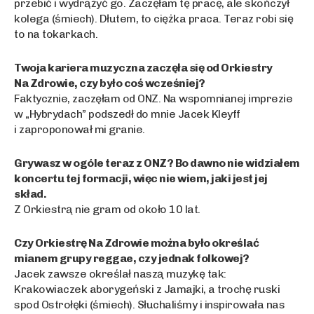
przebić i wydrążyć go. Zaczęłam tę pracę, ale skończył
kolega (śmiech). Dłutem, to ciężka praca. Teraz robi się
to na tokarkach.
Twoja kariera muzyczna zaczęła się od Orkiestry
Na Zdrowie, czy było coś wcześniej?
Faktycznie, zaczęłam od ONZ. Na wspomnianej imprezie
w „Hybrydach” podszedł do mnie Jacek Kleyff
i zaproponował mi granie.
Grywasz w ogóle teraz z ONZ? Bo dawno nie widziałem
koncertu tej formacji, więc nie wiem, jaki jest jej
skład.
Z Orkiestrą nie gram od około 10 lat.
Czy Orkiestrę Na Zdrowie można było określać
mianem grupy reggae, czy jednak folkowej?
Jacek zawsze określał naszą muzykę tak:
Krakowiaczek aborygeński z Jamajki, a trochę ruski
spod Ostrołęki (śmiech). Słuchaliśmy i inspirowała nas