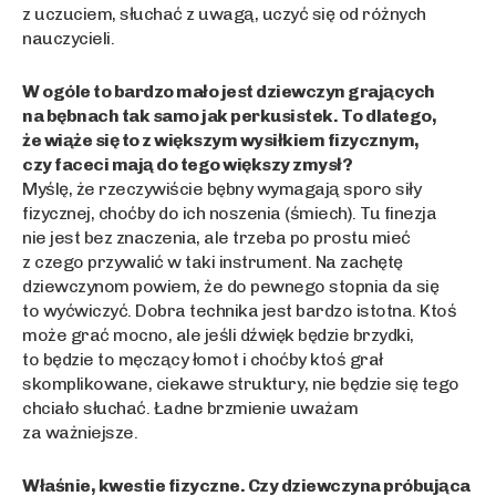
z uczuciem, słuchać z uwagą, uczyć się od różnych
nauczycieli.
W ogóle to bardzo mało jest dziewczyn grających
na bębnach tak samo jak perkusistek. To dlatego,
że wiąże się to z większym wysiłkiem fizycznym,
czy faceci mają do tego większy zmysł?
Myślę, że rzeczywiście bębny wymagają sporo siły
fizycznej, choćby do ich noszenia (śmiech). Tu finezja
nie jest bez znaczenia, ale trzeba po prostu mieć
z czego przywalić w taki instrument. Na zachętę
dziewczynom powiem, że do pewnego stopnia da się
to wyćwiczyć. Dobra technika jest bardzo istotna. Ktoś
może grać mocno, ale jeśli dźwięk będzie brzydki,
to będzie to męczący łomot i choćby ktoś grał
skomplikowane, ciekawe struktury, nie będzie się tego
chciało słuchać. Ładne brzmienie uważam
za ważniejsze.
Właśnie, kwestie fizyczne. Czy dziewczyna próbująca