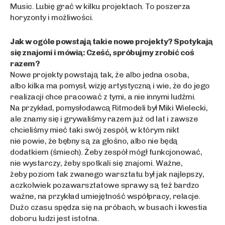
Music. Lubię grać w kilku projektach. To poszerza
horyzonty i możliwości.
Jak w ogóle powstają takie nowe projekty? Spotykają
się znajomi i mówią: Cześć, spróbujmy zrobić coś
razem?
Nowe projekty powstają tak, że albo jedna osoba,
albo kilka ma pomysł, wizję artystyczną i wie, że do jego
realizacji chce pracować z tymi, a nie innymi ludźmi.
Na przykład, pomysłodawcą Ritmodeli był Miki Wielecki,
ale znamy się i grywaliśmy razem już od lat i zawsze
chcieliśmy mieć taki swój zespół, w którym nikt
nie powie, że bębny są za głośno, albo nie będą
dodatkiem (śmiech). Żeby zespół mógł funkcjonować,
nie wystarczy, żeby spotkali się znajomi. Ważne,
żeby poziom tak zwanego warsztatu był jak najlepszy,
aczkolwiek pozawarsztatowe sprawy są też bardzo
ważne, na przykład umiejętność współpracy, relacje.
Dużo czasu spędza się na próbach, w busach i kwestia
doboru ludzi jest istotna.