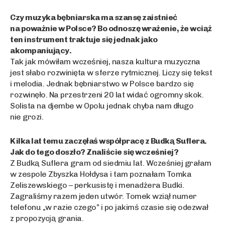
Czy muzyka bębniarska ma szansę zaistnieć
na poważnie w Polsce? Bo odnoszę wrażenie, że wciąż
ten instrument traktuje się jednak jako
akompaniujący.
Tak jak mówiłam wcześniej, nasza kultura muzyczna
jest słabo rozwinięta w sferze rytmicznej. Liczy się tekst
i melodia. Jednak bębniarstwo w Polsce bardzo się
rozwinęło. Na przestrzeni 20 lat widać ogromny skok.
Solista na djembe w Opolu jednak chyba nam długo
nie grozi.
Kilka lat temu zaczęłaś współpracę z Budką Suflera.
Jak do tego doszło? Znaliście się wcześniej?
Z Budką Suflera gram od siedmiu lat. Wcześniej grałam
w zespole Zbyszka Hołdysa i tam poznałam Tomka
Zeliszewskiego – perkusistę i menadżera Budki.
Zagraliśmy razem jeden utwór. Tomek wziął numer
telefonu „w razie czego” i po jakimś czasie się odezwał
z propozycją grania.