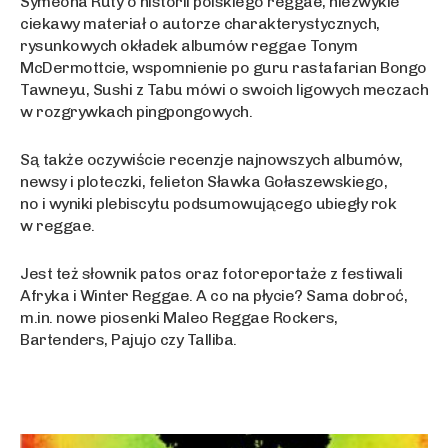
Symeona Ruty o historii polskiego reggae, niezwykle
ciekawy materiał o autorze charakterystycznych,
rysunkowych okładek albumów reggae Tonym
McDermottcie, wspomnienie po guru rastafarian Bongo
Tawneyu, Sushi z Tabu mówi o swoich ligowych meczach
w rozgrywkach pingpongowych.
S
ą także oczywiście recenzje najnowszych albumów,
newsy i ploteczki, felieton Sławka Gołaszewskiego,
no i wyniki plebiscytu podsumowującego ubiegły rok
w reggae.
Jest te
ż słownik patos oraz fotoreportaże z festiwali
Afryka i Winter Reggae. A co na płycie? Sama dobroć,
m.in. nowe piosenki Maleo Reggae Rockers,
Bartenders, Pajujo czy Talliba.