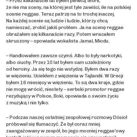
– Przez kilkana
ście lat byłem piewcą teorii,
że nie ma sceny, na której jest tyle zawiści, ile na polskiej
scenie reggae. Teraz patrzę na to trochę inaczej.
Na każdej scenie są ludzie i ludzie, którzy chcą
namieszać, zrobić jakiś problem. Ja na scenę reggae
obrażałem się kilkanaście razy. Potem wracałem
skruszony – opowiada wokalista Jamal, Miodu.
– Handlowa
łem zawsze czymś. Albo to były narkotyki,
albo ciuchy. Przez 10 lat byłem sam uzależniony
od heroiny. Ja się tego nie wstydzę. Byłem dwa razy
w więzieniu. Uciekłem z więzienia w Tajlandii. W Grecji
byłem 16 miesięcy w więzieniu. To są dwa kraje, gdzie
nie mogę wrócić, niestety – serbski promotor reggae
rezydujący w Polsce, Boki, opowiada o swoim życiu
z muzyką i nie tylko.
– Podczas naszej ostatniej zespo
łowej rozmowy Dósioł
próbował się tłumaczyć. Że był coraz mniej
zaangażowany w zespół, bo jego mocniej reggae’owy