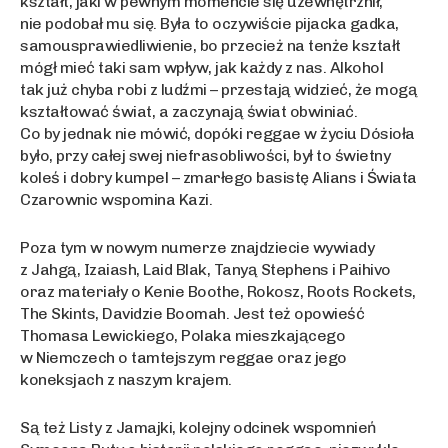
kształt, jaki w pewnym momencie się uzewnętrznił,
nie podobał mu się. Była to oczywiście pijacka gadka,
samousprawiedliwienie, bo przecież na tenże kształt
mógł mieć taki sam wpływ, jak każdy z nas. Alkohol
tak już chyba robi z ludźmi – przestają widzieć, że mogą
kształtować świat, a zaczynają świat obwiniać.
Co by jednak nie mówić, dopóki reggae w życiu Dósioła
było, przy całej swej niefrasobliwości, był to świetny
koleś i dobry kumpel – zmarłego basistę Alians i Świata
Czarownic wspomina Kazi.
Poza tym w nowym numerze znajdziecie wywiady
z Jahg
ą, Izaiash, Laid Blak, Tanyą Stephens i Paihivo
oraz materiały o Kenie Boothe, Rokosz, Roots Rockets,
The Skints, Davidzie Boomah. Jest też opowieść
Thomasa Lewickiego, Polaka mieszkającego
w Niemczech o tamtejszym reggae oraz jego
koneksjach z naszym krajem.
S
ą też Listy z Jamajki, kolejny odcinek wspomnień