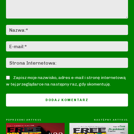
Komentarz:
Na
E-
mai
St
In
Zapisz moje nazwisko, adres e-mail i stronę internetową
w tej przeglądarce na następny raz, gdy skomentuję.
POPRZEDNI ARTYKUŁ
NASTĘPNY ARTYKUŁ