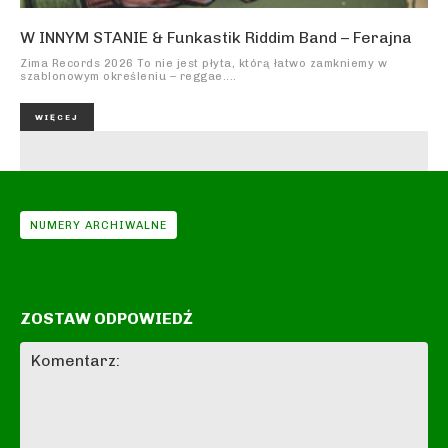
W INNYM STANIE & Funkastik Riddim Band – Ferajna
Zima Records 2026 To nie jest płyta, którą łatwo zamkniemy w
szablonowym określeniu – reggae....
WIĘCEJ
NUMERY ARCHIWALNE
ZOSTAW ODPOWIEDŹ