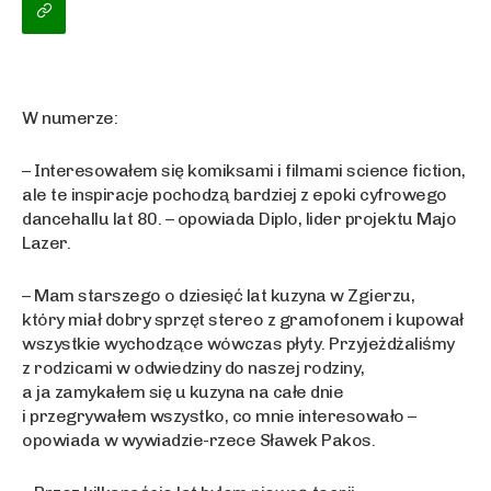
W numerze:
– Interesowa
łem się komiksami i filmami science fiction,
ale te inspiracje pochodzą bardziej z epoki cyfrowego
dancehallu lat 80. – opowiada Diplo, lider projektu Majo
Lazer.
– Mam starszego o dziesi
ęć lat kuzyna w Zgierzu,
który miał dobry sprzęt stereo z gramofonem i kupował
wszystkie wychodzące wówczas płyty. Przyjeżdżaliśmy
z rodzicami w odwiedziny do naszej rodziny,
a ja zamykałem się u kuzyna na całe dnie
i przegrywałem wszystko, co mnie interesowało –
opowiada w wywiadzie-rzece Sławek Pakos.