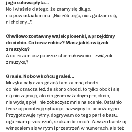
jego solowa płyta…
No i właśnie dlatego, że znamy się długo,
nie powiedziałem mu: „Nie rób tego, nie zgadzam się,
ni cholery…”.
Chwilowo zostawmy wątek piosenki, a przejdźmy
do ciebie. Co teraz robisz? Masz jakiś związek
z muzyką?
A co rozumiesz poprzez sformułowanie – związek
z muzyką?
Granie. No bo w końcu grałeś…
Muzyka cały czas gdzieś tam za mną chodzi,
co nie oznacza też, że skoro chodzi, to tylko obok i się
nią nie zajmuję, ale nie gram w żadnym projekcie,
nie wydaję płyt i nie zobaczysz mnie na scenie. Ostatnio
troszkę penetruję sytuacje, nazwijmy to, aranżacyjne.
Przygotowuję rytmy, dogrywam do tego partie basu,
ogarniam przestrzeń, szukam brzmień. Zawsze bardziej
wkręcałem się w rytm i przestrzeń w numerach, ale też