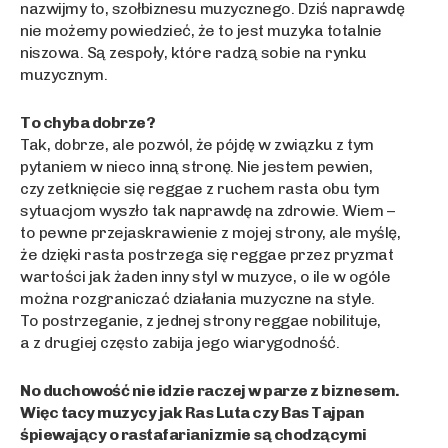
nazwijmy to, szołbiznesu muzycznego. Dziś naprawdę
nie możemy powiedzieć, że to jest muzyka totalnie
niszowa. Są zespoły, które radzą sobie na rynku
muzycznym.
To chyba dobrze?
Tak, dobrze, ale pozwól, że pójdę w związku z tym
pytaniem w nieco inną stronę. Nie jestem pewien,
czy zetknięcie się reggae z ruchem rasta obu tym
sytuacjom wyszło tak naprawdę na zdrowie. Wiem –
to pewne przejaskrawienie z mojej strony, ale myślę,
że dzięki rasta postrzega się reggae przez pryzmat
wartości jak żaden inny styl w muzyce, o ile w ogóle
można rozgraniczać działania muzyczne na style.
To postrzeganie, z jednej strony reggae nobilituje,
a z drugiej często zabija jego wiarygodność.
No duchowość nie idzie raczej w parze z biznesem.
Więc tacy muzycy jak Ras Luta czy Bas Tajpan
śpiewający o rastafarianizmie są chodzącymi