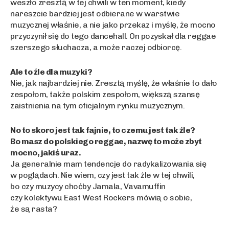
weszło zresztą w tej chwili w ten moment, kiedy
nareszcie bardziej jest odbierane w warstwie
muzycznej właśnie, a nie jako przekaz i myślę, że mocno
przyczynił się do tego dancehall. On pozyskał dla reggae
szerszego słuchacza, a może raczej odbiorcę.
Ale to źle dla muzyki?
Nie, jak najbardziej nie. Zresztą myślę, że właśnie to dało
zespołom, także polskim zespołom, większą szansę
zaistnienia na tym oficjalnym rynku muzycznym.
No to skoro jest tak fajnie, to czemu jest tak źle?
Bo masz do polskiego reggae, nazwę to może zbyt
mocno, jakiś uraz.
Ja generalnie mam tendencje do radykalizowania się
w poglądach. Nie wiem, czy jest tak źle w tej chwili,
bo czy muzycy choćby Jamala, Vavamuffin
czy kolektywu East West Rockers mówią o sobie,
że są rasta?