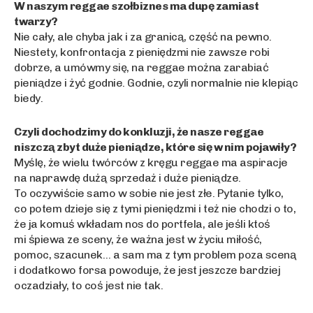
W naszym reggae szołbiznes ma dupę zamiast
twarzy?
Nie cały, ale chyba jak i za granicą, część na pewno.
Niestety, konfrontacja z pieniędzmi nie zawsze robi
dobrze, a umówmy się, na reggae można zarabiać
pieniądze i żyć godnie. Godnie, czyli normalnie nie klepiąc
biedy.
Czyli dochodzimy do konkluzji, że nasze reggae
niszczą zbyt duże pieniądze, które się w nim pojawiły?
Myślę, że wielu twórców z kręgu reggae ma aspiracje
na naprawdę dużą sprzedaż i duże pieniądze.
To oczywiście samo w sobie nie jest złe. Pytanie tylko,
co potem dzieje się z tymi pieniędzmi i też nie chodzi o to,
że ja komuś wkładam nos do portfela, ale jeśli ktoś
mi śpiewa ze sceny, że ważna jest w życiu miłość,
pomoc, szacunek… a sam ma z tym problem poza sceną
i dodatkowo forsa powoduje, że jest jeszcze bardziej
oczadziały, to coś jest nie tak.