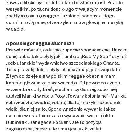
zawsze bliski był mi dub, a tam to właśnie jest. Przede
wszystkim, po takim dość długo trwającym momencie
zachłyśnięcia się reggae i szalonej penetracji tego
co z nim związane, otworzyłem znów głowę na muzykę
w ogóle.
A polskiego reggae słuchasz?
Prawdę mówiąc, ostatnio zupełnie sporadycznie. Bardzo
cenię sobie takie płyty jak Tumbao „Rise My Soul” czy też
„debiutanckie” wydawnictwo szczecińskiego Chanta.
To naprawdę dobre płyty, chociaż mają już swoje lata.
Z tym co dzieje się w polskim reggae obecnie mam
kontakt głównie za sprawą radia. Od pewnego czasu,
w zasadzie co tydzień, słucham cyklicznej, sobotniej
audycji Mariki w radiu Roxy „Towary kolonialne”. Marika
robi zresztą świetną robotę dla tej muzyki i szacunek
wielki dla niej za to. Spore wrażenie wywarło także
na mnie w ostatnim czasie wydawnictwo projektu
Dubmatix „Renegade Rocker”, ale to pozycja
zagraniczna, zresztą też mająca już kilka lat.