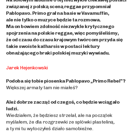
związanej z polską sceną reggae przypomniał
Pablopavo. Primo grał na basie w Vavamuffin,
ale nie tylko o muzyce będzie ta rozmowa.
Ma on bowiem zdolność niezwykle krytycznego
spojrzenia na polskie reggae, więc pomyśleliśmy,
że od czasu do czasu krajowym twórcom przyda się
takie swoiste katharsis w postaci lektury
obnażającego braki polskiej muzyki wywiadu.
Jarek Hejenkowski
Podoba się tobie piosenka Pablopavo „Primo Rebel”?
Większej armaty tam nie miałeś?
Ależ dobrze zacząć od czegoś, co będzie wciągało
ludzi.
Wiedziałem, że będziesz strzelał, ale na początek
myślałem, że dla rozgrzewki ze splówki plasteliną,
a ty mi tu wytoczyłeś działo samobieżne.