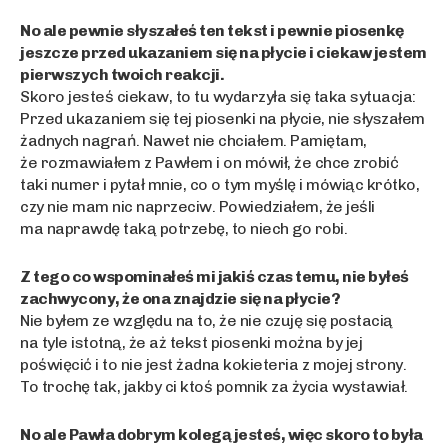
No ale pewnie słyszałeś ten tekst i pewnie piosenkę
jeszcze przed ukazaniem się na płycie i ciekaw jestem
pierwszych twoich reakcji.
Skoro jesteś ciekaw, to tu wydarzyła się taka sytuacja:
Przed ukazaniem się tej piosenki na płycie, nie słyszałem
żadnych nagrań. Nawet nie chciałem. Pamiętam,
że rozmawiałem z Pawłem i on mówił, że chce zrobić
taki numer i pytał mnie, co o tym myślę i mówiąc krótko,
czy nie mam nic naprzeciw. Powiedziałem, że jeśli
ma naprawdę taką potrzebę, to niech go robi.
Z tego co wspominałeś mi jakiś czas temu, nie byłeś
zachwycony, że ona znajdzie się na płycie?
Nie byłem ze względu na to, że nie czuję się postacią
na tyle istotną, że aż tekst piosenki można by jej
poświęcić i to nie jest żadna kokieteria z mojej strony.
To trochę tak, jakby ci ktoś pomnik za życia wystawiał.
No ale Pawła dobrym kolegą jesteś, więc skoro to była