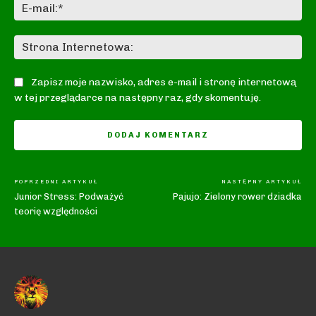
E-
mai
St
In
Zapisz moje nazwisko, adres e-mail i stronę internetową
w tej przeglądarce na następny raz, gdy skomentuję.
POPRZEDNI ARTYKUŁ
NASTĘPNY ARTYKUŁ
Junior Stress: Podważyć
Pajujo: Zielony rower dziadka
teorię względności