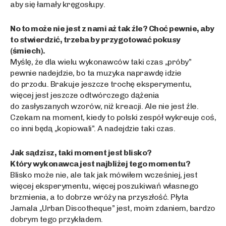
aby się łamały kręgosłupy.
No to może nie jest z nami aż tak źle? Choć pewnie, aby
to stwierdzić, trzeba by przygotować pokusy
(śmiech).
Myślę, że dla wielu wykonawców taki czas „próby”
pewnie nadejdzie, bo ta muzyka naprawdę idzie
do przodu. Brakuje jeszcze trochę eksperymentu,
więcej jest jeszcze odtwórczego dążenia
do zasłyszanych wzorów, niż kreacji. Ale nie jest źle.
Czekam na moment, kiedy to polski zespół wykreuje coś,
co inni będą „kopiowali”. A nadejdzie taki czas.
Jak sądzisz, taki moment jest blisko?
Który wykonawca jest najbliżej tego momentu?
Blisko może nie, ale tak jak mówiłem wcześniej, jest
więcej eksperymentu, więcej poszukiwań własnego
brzmienia, a to dobrze wróży na przyszłość. Płyta
Jamala „Urban Discotheque” jest, moim zdaniem, bardzo
dobrym tego przykładem.