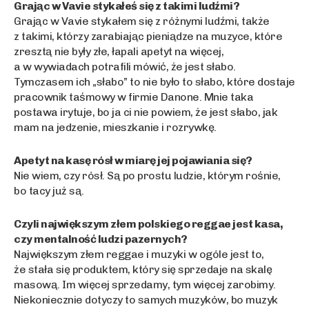
Grając w Vavie stykałeś się z takimi ludźmi?
Grając w Vavie stykałem się z różnymi ludźmi, także
z takimi, którzy zarabiając pieniądze na muzyce, które
zresztą nie były złe, łapali apetyt na więcej,
a w wywiadach potrafili mówić, że jest słabo.
Tymczasem ich „słabo” to nie było to słabo, które dostaje
pracownik taśmowy w firmie Danone. Mnie taka
postawa irytuje, bo ja ci nie powiem, że jest słabo, jak
mam na jedzenie, mieszkanie i rozrywkę.
Apetyt na kasę rósł w miarę jej pojawiania się?
Nie wiem, czy rósł. Są po prostu ludzie, którym rośnie,
bo tacy już są.
Czyli największym złem polskiego reggae jest kasa,
czy mentalność ludzi pazernych?
Największym złem reggae i muzyki w ogóle jest to,
że stała się produktem, który się sprzedaje na skalę
masową. Im więcej sprzedamy, tym więcej zarobimy.
Niekoniecznie dotyczy to samych muzyków, bo muzyk