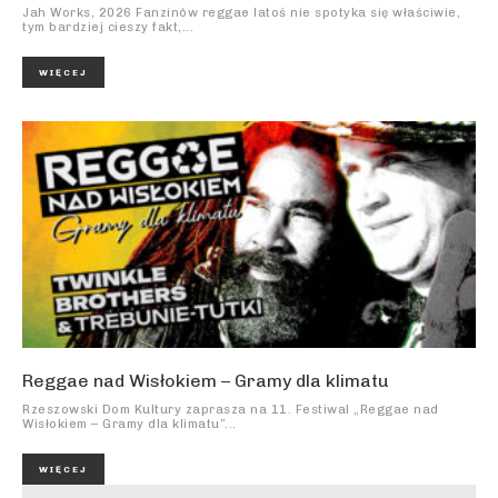
Jah Works, 2026 Fanzinów reggae latoś nie spotyka się właściwie,
tym bardziej cieszy fakt,...
WIĘCEJ
Reggae nad Wisłokiem – Gramy dla klimatu
Rzeszowski Dom Kultury zaprasza na 11. Festiwal „Reggae nad
Wisłokiem – Gramy dla klimatu”...
WIĘCEJ