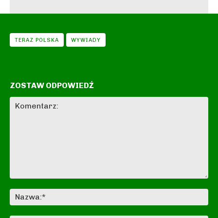
TERAZ POLSKA
WYWIADY
ZOSTAW ODPOWIEDŹ
Komentarz:
Na