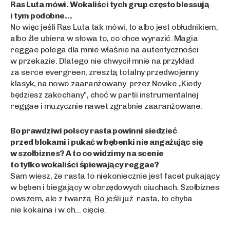
Ras Luta mówi. Wokaliści tych grup często blessują
i tym podobne…
No więc jeśli Ras Luta tak mówi, to albo jest obłudnikiem,
albo źle ubiera w słowa to, co chce wyrazić. Magia
reggae polega dla mnie właśnie na autentyczności
w przekazie. Dlatego nie chwycił mnie na przykład
za serce evergreen, zresztą totalny przedwojenny
klasyk, na nowo zaaranżowany przez Novike „Kiedy
będziesz zakochany”, choć w partii instrumentalnej
reggae i muzycznie nawet zgrabnie zaaranżowane.
Bo prawdziwi polscy rasta powinni siedzieć
przed blokami i pukać w bębenki nie angażując się
w szołbiznes? A to co widzimy na scenie
to tylko wokaliści śpiewający reggae?
Sam wiesz, że rasta to niekoniecznie jest facet pukający
w bęben i biegający w obrzędowych ciuchach. Szołbiznes
owszem, ale z twarzą. Bo jeśli już rasta, to chyba
nie kokaina i w ch… cięcie.