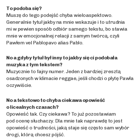
To podoba się?
Muszę do tego podejść chyba wieloaspektowo.
Generalnie tytuł jakby na mnie wskazuje i to utrudnia
mi w pewien sposób odbiór samego tekstu, bo stawia
mnie w emocjonalnej relacji z samym twórcą, czyli
Pawłem vel Pablopavo alias Pablo.
No a gdyby tytuł był inny to jakby się ci podobała
muzyka z tym tekstem?
Muzycznie to fajny numer. Jeden z bardziej zresztą
osadzonych w klimacie reggae, jeśli chodzi o płytę Pawła
oczywiście.
No a tekstowo to chyba ciekawa opowieść
o licealnych czasach?
Opowieść tak. Czy ciekawa? To już pozostawiam
pod ocenę słuchaczy. Dla mnie tak naprawdę to jest
opowieść o trudności, jaką staje się często sam wybór
drogi, którą chcesz pójść.