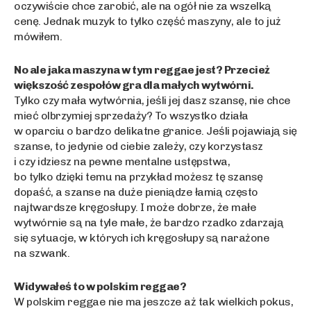
oczywiście chce zarobić, ale na ogół nie za wszelką
cenę. Jednak muzyk to tylko część maszyny, ale to już
mówiłem.
No ale jaka maszyna w tym reggae jest? Przecież
większość zespołów gra dla małych wytwórni.
Tylko czy mała wytwórnia, jeśli jej dasz szansę, nie chce
mieć olbrzymiej sprzedaży? To wszystko działa
w oparciu o bardzo delikatne granice. Jeśli pojawiają się
szanse, to jedynie od ciebie zależy, czy korzystasz
i czy idziesz na pewne mentalne ustępstwa,
bo tylko dzięki temu na przykład możesz tę szansę
dopaść, a szanse na duże pieniądze łamią często
najtwardsze kręgosłupy. I może dobrze, że małe
wytwórnie są na tyle małe, że bardzo rzadko zdarzają
się sytuacje, w których ich kręgosłupy są narażone
na szwank.
Widywałeś to w polskim reggae?
W polskim reggae nie ma jeszcze aż tak wielkich pokus,