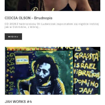
CIOCIA OLSON – Brudnopis
CD 2026Z twórczością Oli Ludwiczak zapoznałem się nigdzie indziej
jak w Ostródzie, z której...
WIĘCEJ
JAH WORKS #4