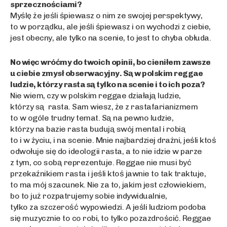
sprzecznościami?
Myślę że jeśli śpiewasz o nim ze swojej perspektywy,
to w porządku, ale jeśli śpiewasz i on wychodzi z ciebie,
jest obecny, ale tylko na scenie, to jest to chyba obłuda.
No więc wróćmy do twoich opinii, bo cieniłem zawsze
u ciebie zmysł obserwacyjny. Są w polskim reggae
ludzie, którzy rasta są tylko na scenie i to ich poza?
Nie wiem, czy w polskim reggae działają ludzie,
którzy są rasta. Sam wiesz, że z rastafarianizmem
to w ogóle trudny temat. Są na pewno ludzie,
którzy na bazie rasta budują swój mental i robią
to i w życiu, i na scenie. Mnie najbardziej drażni, jeśli ktoś
odwołuje się do ideologii rasta, a to nie idzie w parze
z tym, co sobą reprezentuje. Reggae nie musi być
przekaźnikiem rasta i jeśli ktoś jawnie to tak traktuje,
to ma mój szacunek. Nie za to, jakim jest człowiekiem,
bo to już rozpatrujemy sobie indywidualnie,
tylko za szczerość wypowiedzi. A jeśli ludziom podoba
się muzycznie to co robi, to tylko pozazdrościć. Reggae