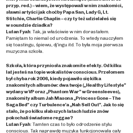
przyp. red.) – wiem, że występowali w nim znakomici,
sławni artyści jak choćby Papa San, Lady G, Lt.
Stitchie, Charlie Chaplin – czy ty też udzielałeś się
w soundzie dziadka?
Lutan Fyah
: Tak, ja właściwie w nim dorastałem.
Pamiętam to niemal od urodzenia. To wtedy nauczyłem
się toastingu, śpiewu, dj’ingu itd. To była moja pierwsza
muzyczna szkoła.
Szkoła, która przyniosła znakomite efekty. Od kilku
lat jesteś na topie wokalistów conscious. Przełomem
był chyba rok 2006, kiedy pojawiło się kilka
znakomitych albumów: dwa twoje („Healthy Lifestyle”
wydany w VP oraz „Phantom War” w Greensleeves),
znakomity album Jah Masona „Princess Gone – The
Saga Bed” czy Turbulence’a „Nah Sell Out”. Jak to się
stało, że po kilku słabszych latach ludzie znów
pokochali świadome reggae?
Lutan Fyah
: Tamten czas to było odrodzenie stylu
conscious. Tak naprawdę muzyka funkcjonowała cały