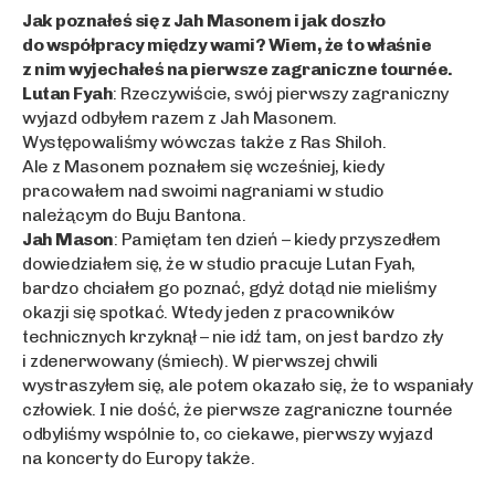
Jak poznałeś się z Jah Masonem i jak doszło
do współpracy między wami? Wiem, że to właśnie
z nim wyjechałeś na pierwsze zagraniczne tournée.
Lutan Fyah
: Rzeczywiście, swój pierwszy zagraniczny
wyjazd odbyłem razem z Jah Masonem.
Występowaliśmy wówczas także z Ras Shiloh.
Ale z Masonem poznałem się wcześniej, kiedy
pracowałem nad swoimi nagraniami w studio
należącym do Buju Bantona.
Jah Mason
: Pamiętam ten dzień – kiedy przyszedłem
dowiedziałem się, że w studio pracuje Lutan Fyah,
bardzo chciałem go poznać, gdyż dotąd nie mieliśmy
okazji się spotkać. Wtedy jeden z pracowników
technicznych krzyknął – nie idź tam, on jest bardzo zły
i zdenerwowany (śmiech). W pierwszej chwili
wystraszyłem się, ale potem okazało się, że to wspaniały
człowiek. I nie dość, że pierwsze zagraniczne tournée
odbyliśmy wspólnie to, co ciekawe, pierwszy wyjazd
na koncerty do Europy także.