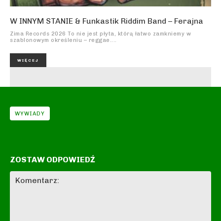
W INNYM STANIE & Funkastik Riddim Band – Ferajna
Zima Records 2026 To nie jest płyta, którą łatwo zamkniemy w
szablonowym określeniu – reggae....
WIĘCEJ
WYWIADY
ZOSTAW ODPOWIEDŹ