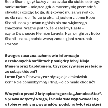
Bobo Shanti, gdyż każdy z nas szuka dla siebie dobrego
sanktuarium – miejsca gdzie możemy się gromadzić
chwaląc i czcząc Boga, dziękować mu za wszystko,
co dla nas robi. To, że ja akurat jestem z domu Bobo
Shanti i noszę turban ogólnie nie ma większego
znaczenia. Ważne jest to, że jesteśmy Rasta –
czy to Dwanaście Plemion Izraela, Nyahbinghi czy Bobo
Shanti – naszą podstawową zasadą jest szacunek
i miłość.
Swego czasu znalazłem dwie informacje
o rzekomych konfliktach pomiędzy tobą i Ninja
Manem oraz Capletonem. Czy rzeczywiście jesteście
ze sobą skłóceni?
Lutan Fyah
: Pierwszy raz słyszę o jakimkolwiek
konflikcie pomiędzy mną i Ninją – o co miało chodzić?
Wszystko przed 3 laty opisała gazeta „Jamaica Star”.
Sprawa dotyczyła tego, że nieładnie wypowiadał się
o tobie w jednym z wywiadów, podobno było też jakieś