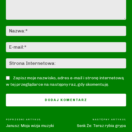
Komentarz:
Na
E-
mai
St
In
Zapisz moje nazwisko, adres e-mail i stronę internetową
w tej przeglądarce na następny raz, gdy skomentuję.
POPRZEDNI ARTYKUŁ
NASTĘPNY ARTYKUŁ
Janusz: Moja wizja muzyki
Senk Że: Teraz rybia grypa