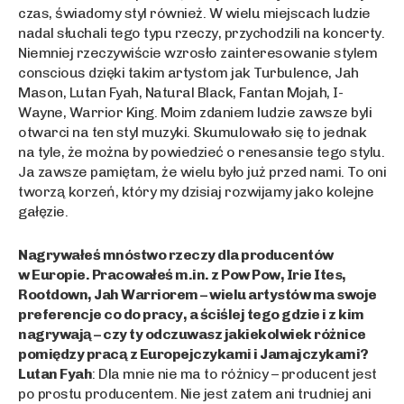
czas, świadomy styl również. W wielu miejscach ludzie
nadal słuchali tego typu rzeczy, przychodzili na koncerty.
Niemniej rzeczywiście wzrosło zainteresowanie stylem
conscious dzięki takim artystom jak Turbulence, Jah
Mason, Lutan Fyah, Natural Black, Fantan Mojah, I-
Wayne, Warrior King. Moim zdaniem ludzie zawsze byli
otwarci na ten styl muzyki. Skumulowało się to jednak
na tyle, że można by powiedzieć o renesansie tego stylu.
Ja zawsze pamiętam, że wielu było już przed nami. To oni
tworzą korzeń, który my dzisiaj rozwijamy jako kolejne
gałęzie.
Nagrywałeś mnóstwo rzeczy dla producentów
w Europie. Pracowałeś m.in. z Pow Pow, Irie Ites,
Rootdown, Jah Warriorem – wielu artystów ma swoje
preferencje co do pracy, a ściślej tego gdzie i z kim
nagrywają – czy ty odczuwasz jakiekolwiek różnice
pomiędzy pracą z Europejczykami i Jamajczykami?
Lutan Fyah
: Dla mnie nie ma to różnicy – producent jest
po prostu producentem. Nie jest zatem ani trudniej ani