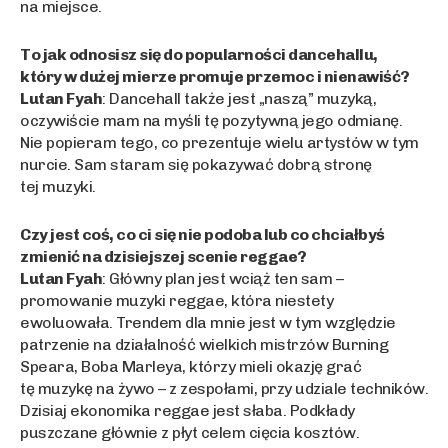
na miejsce.
To jak odnosisz się do popularności dancehallu,
który w dużej mierze promuje przemoc i nienawiść?
Lutan Fyah
: Dancehall także jest „naszą” muzyką,
oczywiście mam na myśli tę pozytywną jego odmianę.
Nie popieram tego, co prezentuje wielu artystów w tym
nurcie. Sam staram się pokazywać dobrą stronę
tej muzyki.
Czy jest coś, co ci się nie podoba lub co chciałbyś
zmienić na dzisiejszej scenie reggae?
Lutan Fyah
: Główny plan jest wciąż ten sam –
promowanie muzyki reggae, która niestety
ewoluowała. Trendem dla mnie jest w tym względzie
patrzenie na działalność wielkich mistrzów Burning
Speara, Boba Marleya, którzy mieli okazję grać
tę muzykę na żywo – z zespołami, przy udziale techników.
Dzisiaj ekonomika reggae jest słaba. Podkłady
puszczane głównie z płyt celem cięcia kosztów.