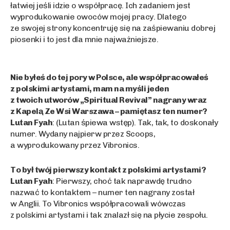
łatwiej jeśli idzie o współpracę. Ich zadaniem jest
wyprodukowanie owoców mojej pracy. Dlatego
ze swojej strony koncentruję się na zaśpiewaniu dobrej
piosenki i to jest dla mnie najważniejsze.
Nie byłeś do tej pory w Polsce, ale współpracowałeś
z polskimi artystami, mam na myśli jeden
z twoich utworów „Spiritual Revival” nagrany wraz
z Kapelą Ze Wsi Warszawa – pamiętasz ten numer?
Lutan Fyah
: (Lutan śpiewa wstęp). Tak, tak, to doskonały
numer. Wydany najpierw przez Scoops,
a wyprodukowany przez Vibronics.
To był twój pierwszy kontakt z polskimi artystami?
Lutan Fyah
: Pierwszy, choć tak naprawdę trudno
nazwać to kontaktem – numer ten nagrany został
w Anglii. To Vibronics współpracowali wówczas
z polskimi artystami i tak znalazł się na płycie zespołu.