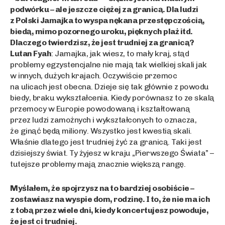
podwórku – ale jeszcze ciężej za granicą. Dla ludzi
z Polski Jamajka to wyspa nękana przestępczością,
biedą, mimo pozornego uroku, pięknych plaż itd.
Dlaczego twierdzisz, że jest trudniej za granicą?
Lutan Fyah
: Jamajka, jak wiesz, to mały kraj, stąd
problemy egzystencjalne nie mają tak wielkiej skali jak
w innych, dużych krajach. Oczywiście przemoc
na ulicach jest obecna. Dzieje się tak głównie z powodu
biedy, braku wykształcenia. Kiedy porównasz to ze skalą
przemocy w Europie powodowaną i kształtowaną
przez ludzi zamożnych i wykształconych to oznacza,
że ginąć będą miliony. Wszystko jest kwestią skali.
Właśnie dlatego jest trudniej żyć za granicą. Taki jest
dzisiejszy świat. Ty żyjesz w kraju „Pierwszego Świata” –
tutejsze problemy mają znacznie większą rangę.
Myślałem, że spojrzysz na to bardziej osobiście –
zostawiasz na wyspie dom, rodzinę. I to, że nie ma ich
z tobą przez wiele dni, kiedy koncertujesz powoduje,
że jest ci trudniej.