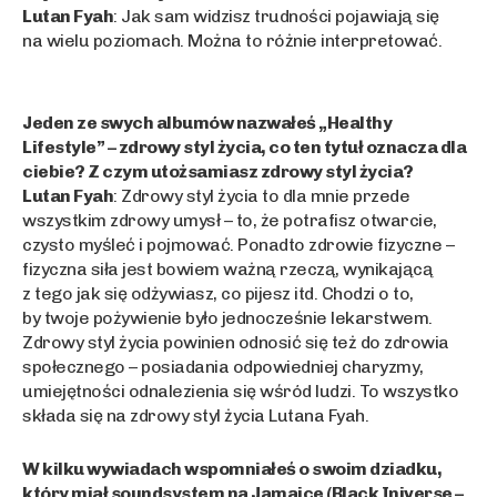
Lutan Fyah
: Jak sam widzisz trudności pojawiają się
na wielu poziomach. Można to różnie interpretować.
Jeden ze swych albumów nazwałeś „Healthy
Lifestyle” – zdrowy styl życia, co ten tytuł oznacza dla
ciebie? Z czym utożsamiasz zdrowy styl życia?
Lutan Fyah
: Zdrowy styl życia to dla mnie przede
wszystkim zdrowy umysł – to, że potrafisz otwarcie,
czysto myśleć i pojmować. Ponadto zdrowie fizyczne –
fizyczna siła jest bowiem ważną rzeczą, wynikającą
z tego jak się odżywiasz, co pijesz itd. Chodzi o to,
by twoje pożywienie było jednocześnie lekarstwem.
Zdrowy styl życia powinien odnosić się też do zdrowia
społecznego – posiadania odpowiedniej charyzmy,
umiejętności odnalezienia się wśród ludzi. To wszystko
składa się na zdrowy styl życia Lutana Fyah.
W kilku wywiadach wspomniałeś o swoim dziadku,
który miał soundsystem na Jamajce (Black Iniverse –