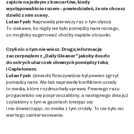
zajście na jednym z koncertów, kiedy
występowaliście razem – powiedziałeś, że nie chcesz
dzielić z nim sceny.
Lutan Fyah
: Naprawdę pierwszy raz o tym słyszę.
To ciekawe, bo nigdy nie było pomiędzy nami niczego,
co mogłoby sugerować choćby napięte stosunki.
Czyli nic o tym nie wiesz. Drugą informację
zaczerpnąłem z „Daily Gleaner” jakoby doszło
do ostrych utarczek słownych pomiędzy tobą
i Capletonem.
Lutan Fyah
: (śmiech) Rzeczywiście był pewien zgrzyt
pomiędzy nami. Ale tak naprawdę konfliktem uznały
to media, które rozdmuchały sprawę. Pewnego razu
przyjacielsko się posprzeczaliśmy, a następnego dnia już
czytaliśmy o tym w gazetach śmiejąc się
i nie dowierzając, co media z tym zrobiły. To nie było nic
wartego zainteresowania.