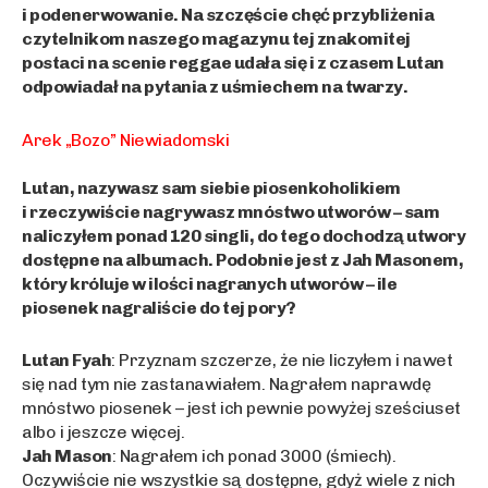
i podenerwowanie. Na szczęście chęć przybliżenia
czytelnikom naszego magazynu tej znakomitej
postaci na scenie reggae udała się i z czasem Lutan
odpowiadał na pytania z uśmiechem na twarzy.
Arek „Bozo” Niewiadomski
Lutan, nazywasz sam siebie piosenkoholikiem
i rzeczywiście nagrywasz mnóstwo utworów – sam
naliczyłem ponad 120 singli, do tego dochodzą utwory
dostępne na albumach. Podobnie jest z Jah Masonem,
który króluje w ilości nagranych utworów – ile
piosenek nagraliście do tej pory?
Lutan Fyah
: Przyznam szczerze, że nie liczyłem i nawet
się nad tym nie zastanawiałem. Nagrałem naprawdę
mnóstwo piosenek – jest ich pewnie powyżej sześciuset
albo i jeszcze więcej.
Jah Mason
: Nagrałem ich ponad 3000 (śmiech).
Oczywiście nie wszystkie są dostępne, gdyż wiele z nich