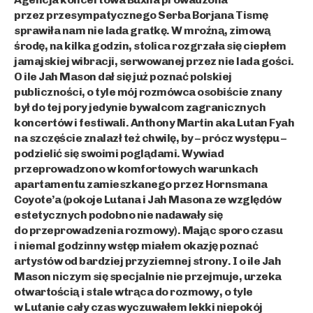
przez przesympatycznego Serba Borjana Tismę
sprawiła nam nie lada gratkę. W mroźną, zimową
środę, na kilka godzin, stolica rozgrzała się ciepłem
jamajskiej wibracji, serwowanej przez nie lada gości.
O ile Jah Mason dał się już poznać polskiej
publiczności, o tyle mój rozmówca osobiście znany
był do tej pory jedynie bywalcom zagranicznych
koncertów i festiwali. Anthony Martin aka Lutan Fyah
na szczęście znalazł też chwilę, by – prócz występu –
podzielić się swoimi poglądami. Wywiad
przeprowadzono w komfortowych warunkach
apartamentu zamieszkanego przez Hornsmana
Coyote’a (pokoje Lutana i Jah Masona ze względów
estetycznych podobno nie nadawały się
do przeprowadzenia rozmowy). Mając sporo czasu
i niemal godzinny wstęp miałem okazję poznać
artystów od bardziej przyziemnej strony. I o ile Jah
Mason niczym się specjalnie nie przejmuje, urzeka
otwartością i stale wtrąca do rozmowy, o tyle
w Lutanie cały czas wyczuwałem lekki niepokój