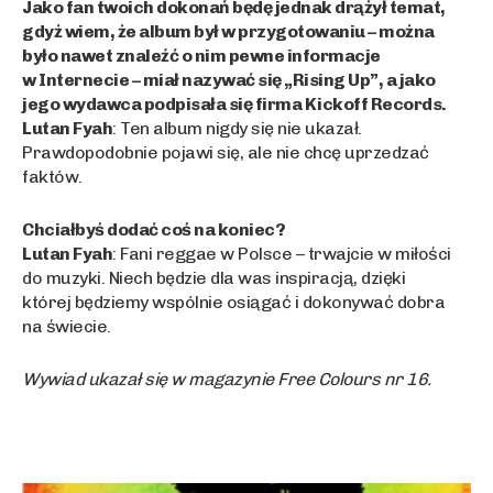
Jako fan twoich dokonań będę jednak drążył temat,
gdyż wiem, że album był w przygotowaniu – można
było nawet znaleźć o nim pewne informacje
w Internecie – miał nazywać się „Rising Up”, a jako
jego wydawca podpisała się firma Kickoff Records.
Lutan Fyah
: Ten album nigdy się nie ukazał.
Prawdopodobnie pojawi się, ale nie chcę uprzedzać
faktów.
Chciałbyś dodać coś na koniec?
Lutan Fyah
: Fani reggae w Polsce – trwajcie w miłości
do muzyki. Niech będzie dla was inspiracją, dzięki
której będziemy wspólnie osiągać i dokonywać dobra
na świecie.
Wywiad ukazał się w magazynie Free Colours nr 16.