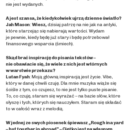
nie jest wydanych.
A jest szansa, że kiedykolwiek ujrzą dzienne światło?
Jah Mason
:
Wiesz,
dzisiaj patrzę na nie jak na antyki,
które starzejąc się nabierają wartości. Wydam
je pewnie, kiedy będę już stary i będę potrzebował
finansowego wsparcia (śmiech).
Skąd brać inspirację do pisania tekstów –
nie obawiacie się, że wiele z nich jest wtórnych
w warstwie przekazu?
Lutan Fyah
: Moją główną inspiracją jest życie. Vibe,
który w danej chwili czuję. Dla mnie muzyka wiąże się
ściśle z tym, co czujesz, to nie jest tylko puste pisanie.
To, co czuję, staram się wyrażać – na bazie słów, które
słyszę i tych, których się nauczyłem. Staram się składać
to w całość wraz z melodią.
W jednej ze swych piosenek śpiewasz „Rough ina yard
– but tougher in abroad” – Ciężko jest na własnym