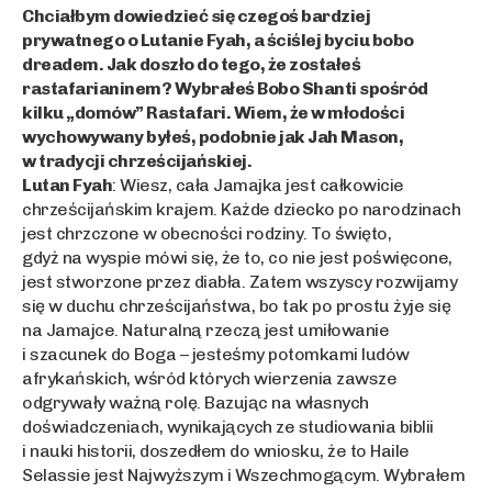
Chciałbym dowiedzieć się czegoś bardziej
prywatnego o Lutanie Fyah, a ściślej byciu bobo
dreadem. Jak doszło do tego, że zostałeś
rastafarianinem? Wybrałeś Bobo Shanti spośród
kilku „domów” Rastafari. Wiem, że w młodości
wychowywany byłeś, podobnie jak Jah Mason,
w tradycji chrześcijańskiej.
Lutan Fyah
: Wiesz, cała Jamajka jest całkowicie
chrześcijańskim krajem. Każde dziecko po narodzinach
jest chrzczone w obecności rodziny. To święto,
gdyż na wyspie mówi się, że to, co nie jest poświęcone,
jest stworzone przez diabła. Zatem wszyscy rozwijamy
się w duchu chrześcijaństwa, bo tak po prostu żyje się
na Jamajce. Naturalną rzeczą jest umiłowanie
i szacunek do Boga – jesteśmy potomkami ludów
afrykańskich, wśród których wierzenia zawsze
odgrywały ważną rolę. Bazując na własnych
doświadczeniach, wynikających ze studiowania biblii
i nauki historii, doszedłem do wniosku, że to Haile
Selassie jest Najwyższym i Wszechmogącym. Wybrałem