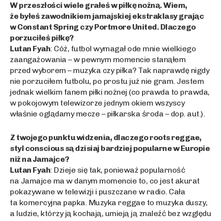
W przeszłości wiele grałeś w piłkę nożną. Wiem,
że byłeś zawodnikiem jamajskiej ekstraklasy grając
w Constant Spring czy Portmore United. Dlaczego
porzuciłeś piłkę?
Lutan Fyah
: Cóż, futbol wymagał ode mnie wielkiego
zaangażowania – w pewnym momencie stanąłem
przed wyborem – muzyka czy piłka? Tak naprawdę nigdy
nie porzuciłem futbolu, po prostu już nie gram. Jestem
jednak wielkim fanem piłki nożnej (co prawda to prawda,
w pokojowym telewizorze jednym okiem wszyscy
właśnie oglądamy mecze – piłkarska środa – dop. aut.).
Z twojego punktu widzenia, dlaczego roots reggae,
styl conscious są dzisiaj bardziej popularne w Europie
niż na Jamajce?
Lutan Fyah
: Dzieje się tak, ponieważ popularność
na Jamajce ma w danym momencie to, co jest akurat
pokazywane w telewizji i puszczane w radio. Cała
ta komercyjna papka. Muzyka reggae to muzyka duszy,
a ludzie, którzy ją kochają, umieją ją znaleźć bez względu