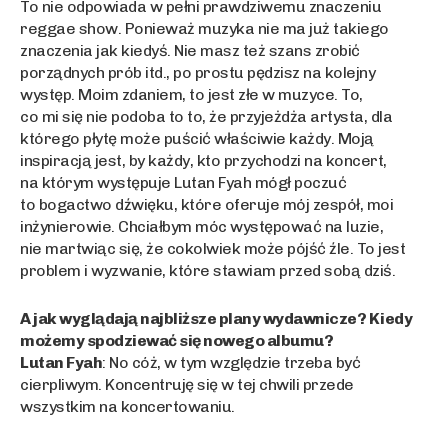
To nie odpowiada w pełni prawdziwemu znaczeniu
reggae show. Ponieważ muzyka nie ma już takiego
znaczenia jak kiedyś. Nie masz też szans zrobić
porządnych prób itd., po prostu pędzisz na kolejny
występ. Moim zdaniem, to jest złe w muzyce. To,
co mi się nie podoba to to, że przyjeżdża artysta, dla
którego płytę może puścić właściwie każdy. Moją
inspiracją jest, by każdy, kto przychodzi na koncert,
na którym występuje Lutan Fyah mógł poczuć
to bogactwo dźwięku, które oferuje mój zespół, moi
inżynierowie. Chciałbym móc występować na luzie,
nie martwiąc się, że cokolwiek może pójść źle. To jest
problem i wyzwanie, które stawiam przed sobą dziś.
A jak wyglądają najbliższe plany wydawnicze? Kiedy
możemy spodziewać się nowego albumu?
Lutan Fyah
: No cóż, w tym względzie trzeba być
cierpliwym. Koncentruję się w tej chwili przede
wszystkim na koncertowaniu.