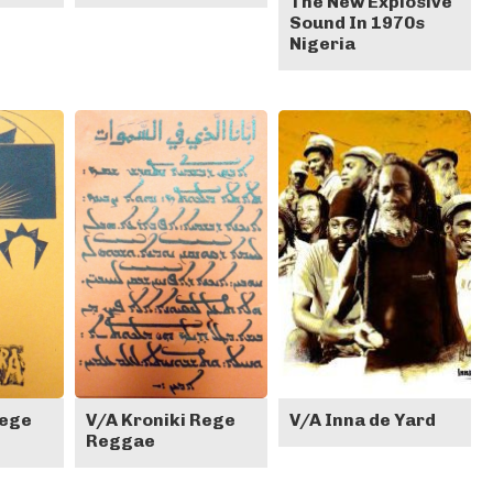
The New Explosive
Sound In 1970s
Nigeria
Rege
V/A Kroniki Rege
V/A Inna de Yard
Reggae