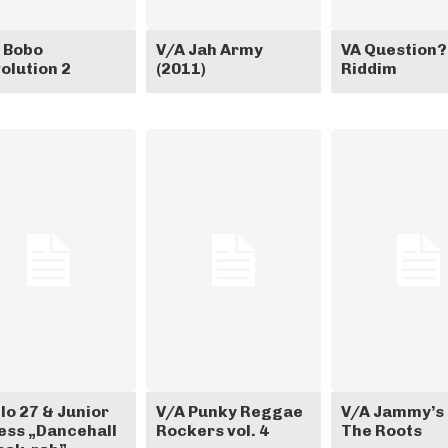
 Bobo
V/A Jah Army
VA Question?
olution 2
(2011)
Riddim
lo 27 & Junior
V/A Punky Reggae
V/A Jammy’s
ess „Dancehall
Rockers vol. 4
The Roots