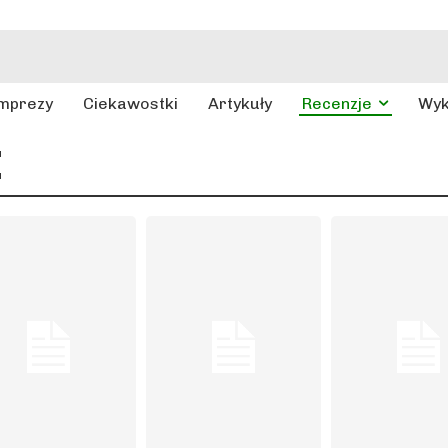
mprezy
Ciekawostki
Artykuły
Recenzje
Wy
I