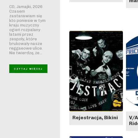
ma
CD, Jamajki, 2026
Czasem
zastanawiam się
kto poniesie w tym
kraju muzyczny
ogień rozpalany
latami przez
zespoły, które
brukowały nasze
reggaeowe ulice.
Nie twierdzę, że...
CZYTAJ WIĘCEJ
Rejestracja, Bikini
V/A
Rid