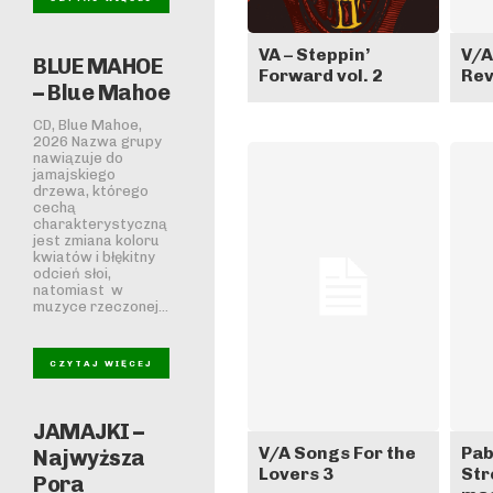
VA – Steppin’
V/A
BLUE MAHOE
Forward vol. 2
Rev
– Blue Mahoe
CD, Blue Mahoe,
2026 Nazwa grupy
nawiązuje do
jamajskiego
drzewa, którego
cechą
charakterystyczną
jest zmiana koloru
kwiatów i błękitny
odcień słoi,
natomiast w
muzyce rzeczonej...
CZYTAJ WIĘCEJ
JAMAJKI –
V/A Songs For the
Pab
Najwyższa
Lovers 3
Str
Pora