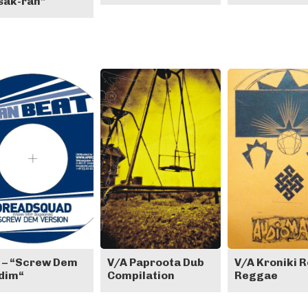
sak-rah”
 – “Screw Dem
V/A Paproota Dub
V/A Kroniki 
dim“
Compilation
Reggae