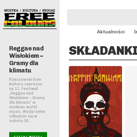
Aktualności
I
SKŁADANK
Reggae nad
Wisłokiem –
Gramy dla
klimatu
Rzeszowski Dom
Kultury zaprasza
na 11. Festiwal
„Reggae nad
Wisłokiem – Gramy
dla klimatu” w
wydaniu world
music. Wydarzenie
odbędzie się w
sobotę 30...
CZYTAJ WIĘCEJ