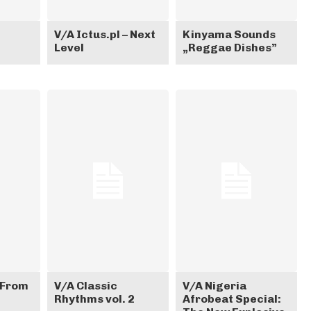
V/A Ictus.pl – Next
Kinyama Sounds
Level
„Reggae Dishes”
 From
V/A Classic
V/A Nigeria
Rhythms vol. 2
Afrobeat Special: