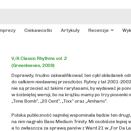
mprezy
Ciekawostki
Artykuły
Recenzje
Wy
V/A Classic Rhythms vol. 2
(Greenleeves, 2009)
Doprawdy, trudno zakwalifikować ten cykl składanek od
do całkiem niedawnej przeszłości. Rytmy z lat 2001-200
nie są przecież aż takimi rarytasami, by wydawać je po
w ściśniętej wersji, bo na krążku mamy po trzy piosenki 
„Time Bomb”, „20 Cent”, „Tixx” oraz „Amharic”.
Polska publiczność najmilej wspominała będzie ten drugi
na nim nagrało Bass Medium Trinity. Mi osobiście lepiej w
a to zwłaszcza za sprawą panów z Ward 21 w „For Da La