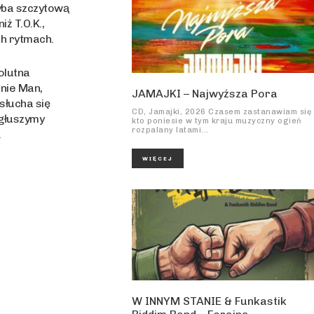
yba szczytową
ż T.O.K.,
ch rytmach.
olutna
enie Man,
JAMAJKI – Najwyższa Pora
 słucha się
CD, Jamajki, 2026 Czasem zastanawiam się
agłuszymy
kto poniesie w tym kraju muzyczny ogień
rozpalany latami...
.
WIĘCEJ
W INNYM STANIE & Funkastik