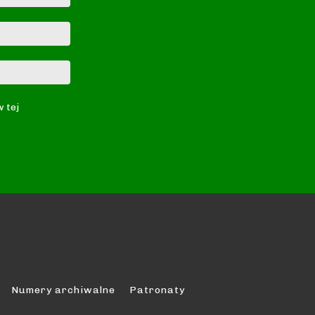
E-
mail:*
Strona
Internetowa:
w tej
Numery archiwalne
Patronaty