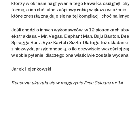
którzy w okresie nagrywania tego kawałka osiągnęli ch
formę, a ich chóralne zaśpiewy robią większe wrażenie, ni
które zresztą znajduje się na tej kompilacji, choć na inny
Jeśli chodzi o innych wykonawców, w 12 piosenkach abs
ekstraklasa – Mr. Vegas, Elephant Man, Buju Banton, Be
Spragga Benz, Vybz Kartel i Sizzla. Dlatego też składanki
z niezwykłą przyjemnością, o ile oczywiście wcześniej z
w sobie pytanie, dlaczego ona właściwie została wydana
Jarek Hejenkowski
Recenzja ukazała się w magazynie Free Colours nr 14