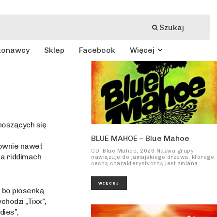
Szukaj
konawcy
Sklep
Facebook
Więcej
noszących się
3
BLUE MAHOE – Blue Mahoe
nownie nawet
CD, Blue Mahoe, 2026 Nazwa grupy
na riddimach
nawiązuje do jamajskiego drzewa, którego
cechą charakterystyczną jest zmiana...
WIĘCEJ
, bo piosenką
chodzi „Tixx”,
dies”,