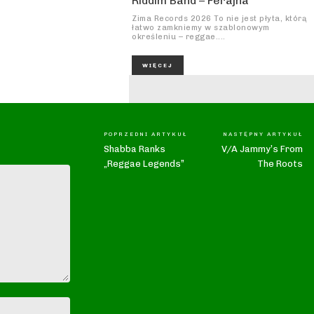
Riddim Band – Ferajna
Zima Records 2026 To nie jest płyta, którą
łatwo zamkniemy w szablonowym
określeniu – reggae....
WIĘCEJ
POPRZEDNI ARTYKUŁ
NASTĘPNY ARTYKUŁ
Shabba Ranks
V/A Jammy’s From
„Reggae Legends”
The Roots
Nazwa:*