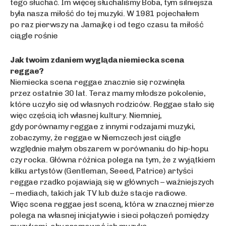
tego słuchać. Im więcej słuchaliśmy Boba, tym silniejsza
była nasza miłość do tej muzyki. W 1981 pojechałem
po raz pierwszy na Jamajkę i od tego czasu ta miłość
ciągle rośnie
Jak twoim zdaniem wygląda niemiecka scena
reggae?
Niemiecka scena reggae znacznie się rozwinęła
przez ostatnie 30 lat. Teraz mamy młodsze pokolenie,
które uczyło się od własnych rodziców. Reggae stało się
więc częścią ich własnej kultury. Niemniej,
gdy porównamy reggae z innymi rodzajami muzyki,
zobaczymy, że reggae w Niemczech jest ciągle
względnie małym obszarem w porównaniu do hip-hopu
czy rocka. Główna różnica polega na tym, że z wyjątkiem
kilku artystów (Gentleman, Seeed, Patrice) artyści
reggae rzadko pojawiają się w głównych – ważniejszych
– mediach, takich jak TV lub duże stacje radiowe.
Więc scena reggae jest sceną, która w znacznej mierze
polega na własnej inicjatywie i sieci połączeń pomiędzy