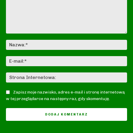
Komentarz:
Na
E-
mai
St
In
Zapisz moje nazwisko, adres e-mail i stronę internetową
w tej przeglądarce na następny raz, gdy skomentuję.