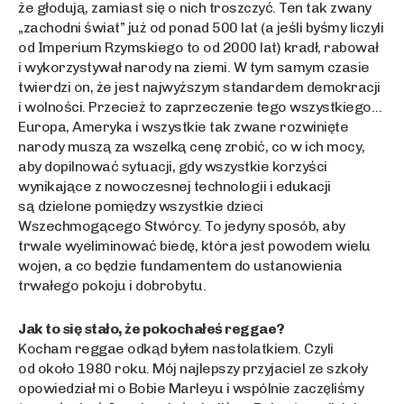
że głodują, zamiast się o nich troszczyć. Ten tak zwany
„zachodni świat” już od ponad 500 lat (a jeśli byśmy liczyli
od Imperium Rzymskiego to od 2000 lat) kradł, rabował
i wykorzystywał narody na ziemi. W tym samym czasie
twierdzi on, że jest najwyższym standardem demokracji
i wolności. Przecież to zaprzeczenie tego wszystkiego…
Europa, Ameryka i wszystkie tak zwane rozwinięte
narody muszą za wszelką cenę zrobić, co w ich mocy,
aby dopilnować sytuacji, gdy wszystkie korzyści
wynikające z nowoczesnej technologii i edukacji
są dzielone pomiędzy wszystkie dzieci
Wszechmogącego Stwórcy. To jedyny sposób, aby
trwale wyeliminować biedę, która jest powodem wielu
wojen, a co będzie fundamentem do ustanowienia
trwałego pokoju i dobrobytu.
Jak to się stało, że pokochałeś reggae?
Kocham reggae odkąd byłem nastolatkiem. Czyli
od około 1980 roku. Mój najlepszy przyjaciel ze szkoły
opowiedział mi o Bobie Marleyu i wspólnie zaczęliśmy