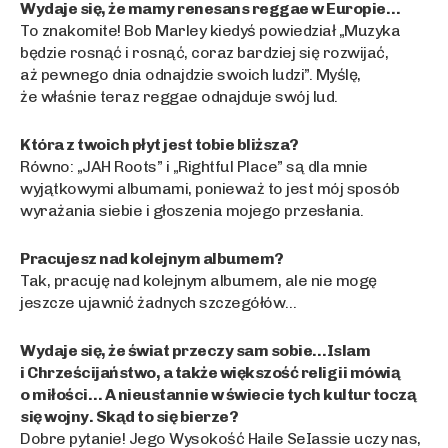
Wydaje się, że mamy renesans reggae w Europie…
To znakomite! Bob Marley kiedyś powiedział „Muzyka
będzie rosnąć i rosnąć, coraz bardziej się rozwijać,
aż pewnego dnia odnajdzie swoich ludzi”. Myślę,
że właśnie teraz reggae odnajduje swój lud.
Która z twoich płyt jest tobie bliższa?
Równo: „JAH Roots” i „Rightful Place” są dla mnie
wyjątkowymi albumami, ponieważ to jest mój sposób
wyrażania siebie i głoszenia mojego przesłania.
Pracujesz nad kolejnym albumem?
Tak, pracuję nad kolejnym albumem, ale nie mogę
jeszcze ujawnić żadnych szczegółów…
Wydaje się, że świat przeczy sam sobie…Islam
i Chrześcijaństwo, a także większość religii mówią
o miłości… A nieustannie w świecie tych kultur toczą
się wojny. Skąd to się bierze?
Dobre pytanie! Jego Wysokość Haile SeIassie uczy nas,