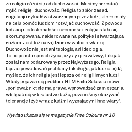
że religia różni się od duchowości. Musimy przestać
mylić religię i duchowość. Religia to zbiór zasad,
regulacji i rytuałów stworzonych przez ludzi, które miały
na celu pomóc ludziom rozwijać duchowość. Z powodu
ludzkiej niedoskonałości i ułomności religia stała się
skorumpowana, nakierowana na politykę i stwarzająca
rozłam. Jest też narzędziem w walce o władzę.
Duchowość nie jest ani teologią ani ideologią.
To po prostu sposób życia, czysty i prawdziwy, taki jak
został nam podarowany przez Najwyższego. Religia
będzie powodować problemy tak długo, jak ludzie będą
myśleć, że ich religia jest lepsza od religii innych ludzi.
Wtedy pojawia się problem. H.I.M Haile Selassie mówi:
„ponieważ nikt nie ma prawa wprowadzać zamieszania,
wtrącać się w królestwo boże, powinniśmy okazywać
tolerancję i żyć wraz z ludźmi wyznającymi inne wiary”.
Wywiad ukazał się w magazynie Free Colours nr 16.