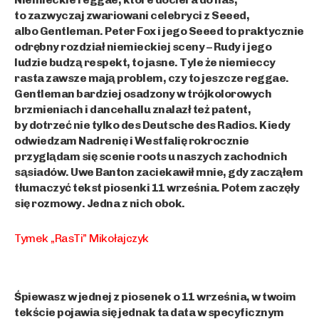
to zazwyczaj zwariowani celebryci z Seeed,
albo Gentleman. Peter Fox i jego Seeed to praktycznie
odrębny rozdział niemieckiej sceny – Rudy i jego
ludzie budzą respekt, to jasne. Tyle że niemieccy
rasta zawsze mają problem, czy to jeszcze reggae.
Gentleman bardziej osadzony w trójkolorowych
brzmieniach i dancehallu znalazł też patent,
by dotrzeć nie tylko des Deutsche des Radios. Kiedy
odwiedzam Nadrenię i Westfalię rokrocznie
przyglądam się scenie roots u naszych zachodnich
sąsiadów. Uwe Banton zaciekawił mnie, gdy zacząłem
tłumaczyć tekst piosenki 11 września. Potem zaczęły
się rozmowy. Jedna z nich obok.
Tymek „RasTi” Mikołajczyk
Śpiewasz w jednej z piosenek o 11 września, w twoim
tekście pojawia się jednak ta data w specyficznym