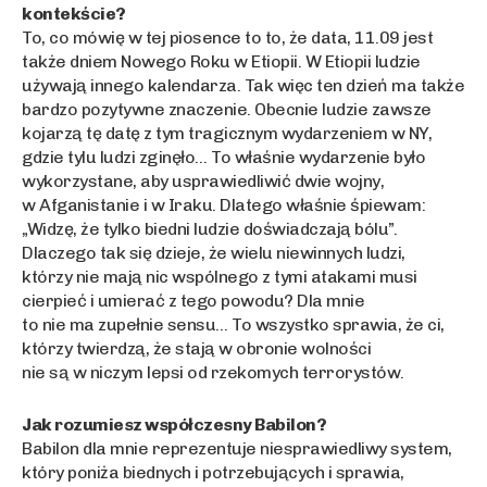
kontekście?
To, co mówię w tej piosence to to, że data, 11.09 jest
także dniem Nowego Roku w Etiopii. W Etiopii ludzie
używają innego kalendarza. Tak więc ten dzień ma także
bardzo pozytywne znaczenie. Obecnie ludzie zawsze
kojarzą tę datę z tym tragicznym wydarzeniem w NY,
gdzie tylu ludzi zginęło… To właśnie wydarzenie było
wykorzystane, aby usprawiedliwić dwie wojny,
w Afganistanie i w Iraku. Dlatego właśnie śpiewam:
„Widzę, że tylko biedni ludzie doświadczają bólu”.
Dlaczego tak się dzieje, że wielu niewinnych ludzi,
którzy nie mają nic wspólnego z tymi atakami musi
cierpieć i umierać z tego powodu? Dla mnie
to nie ma zupełnie sensu… To wszystko sprawia, że ci,
którzy twierdzą, że stają w obronie wolności
nie są w niczym lepsi od rzekomych terrorystów.
Jak rozumiesz współczesny Babilon?
Babilon dla mnie reprezentuje niesprawiedliwy system,
który poniża biednych i potrzebujących i sprawia,