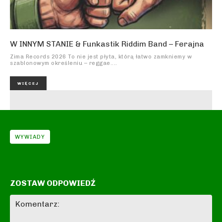
W INNYM STANIE & Funkastik Riddim Band – Ferajna
Zima Records 2026 To nie jest płyta, którą łatwo zamkniemy w
szablonowym określeniu – reggae....
WIĘCEJ
WYWIADY
ZOSTAW ODPOWIEDŹ